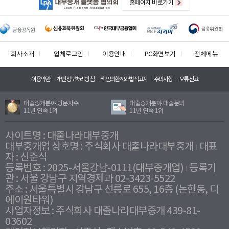
홈페이지 바로가기
회사소개
업체로그인
이용안내
PC화면보기
전체메뉴
이용약관
개인정보처리방침
책임의한계와법적고지
주의사항
오류신고
대출중개분야 방문자수
대출중개분야 대출문의
11년 연속 1위
11년 연속 1위
사이트명 : 대출나라대부중개
대부중개업 상호명 : 주식회사 대출나라대부중개
대표
자 : 신준식
등록번호 : 2025-서울강남-0111(대부중개업)
등록기
관 : 서울 강남구 지역경제과 02-3423-5522
주소 : 서울특별시 강남구 선릉로 655, 16층 (논현동, 디
에이원타워)
사업자정보 : 주식회사 대출나라대부중개 439-81-
03602