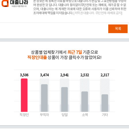
본 정보는
에 등록한 자료를 바탕으로 대출나라가 편집 및 그 표현방법을 수정하
여 완성한 것 입니다. 대출나라 동의없이무단전재 또는 재배포, 재가공 할 수 없
으며, 대출나라는
에 게재한 자료에 대한 오류와 사용자가 이를 신뢰하여 취한
조치에대해 책임을 지지않습니다.
[저작권 대출나라. 무단전재-재배포 금지]
목록
상품별 업체찾기에서
최근 7일
기준으로
직장인대출
상품이 가장 클릭수가 많았어요!
3,506
3,474
2,941
2,532
2,317
직장인
무직자
당일
소액
기타