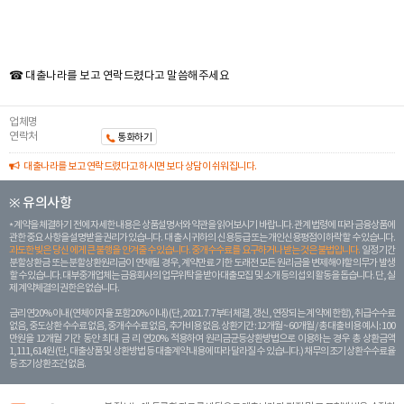
☎ 대출나라를 보고 연락드렸다고 말씀해주세요
업체명
연락처
통화하기
대출나라를 보고 연락드렸다고 하시면 보다 상담이 쉬워집니다.
※ 유의사항
계약을 체결하기 전에 자세한 내용은 상품설명서와 약관을 읽어보시기 바랍니다. 관계 법령에 따라 금융상품에
관한 중요 사항을 설명받을 권리가 있습니다. 대 출 시 귀하의 신용등급 또는 개인신용평점이 하락할 수 있습니다.
과도한 빚은 당신 에게 큰 불행을 안겨줄 수 있습니다. 중개수수료를 요구하거나 받는 것은 불법입니다.
일정 기간
분할상환금 또는 분할상환원리금이 연체될 경우, 계약만료 기한 도래전 모든 원리금을 변제해야할 의무가 발생
할 수 있습니다. 대부중개업체는 금융회사의 업무위탁을 받아 대출모집 및 소개 등의 섭외 활동을 돕습니다. 단, 실
제 계약체결의 권한은 없습니다.
금리 연20% 이내 (연체이자율 포함 20% 이내) (단, 2021. 7. 7부터 체결, 갱신, 연장되는 계 약에 한함), 취급수수료
없음, 중도상환 수수료 없음, 중개수수료 없음, 추가비용 없음. 상환기간 : 12개월 ~ 60개월 / 총 대출 비용 예시 : 100
만원을 12개월 기간 동안 최대 금 리 연20% 적용하여 원리금균등상환방법으로 이용하는 경우 총 상환금액
1,111,614원 (단, 대출상품 및 상환방법 등 대출계약 내용에 따라 달라질 수 있습니다.) 채무의 조기 상환수수료율
등 조기상환조건 없음.