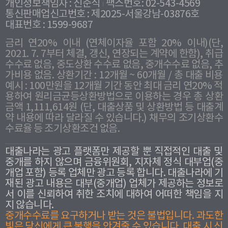
개인정보책임자 : 신준식
팩스번호: 02-543-4569
통신판매업신고번호 : 제2025-서울강남-03876호
대표번호 : 1599-9687
금리 연20% 이내 (연체이자율 포함 20% 이내)(단,
2021. 7. 7부터 체결, 갱신, 연장되는 계약에 한함), 취급
수수료 없음, 중도상환 수수료 없음, 중개수수료 없음, 추
가비용 없음. 상환기간 : 12개월 ~ 60개월 / 총 대출 비용
예시 : 100만원을 12개월 기간 동안 최대 금리 연20% 적
용하여 원리금균등상환방법으로 이용하는 경우 총 상환
금액 1,111,614원 (단, 대출상품 및 상환방법 등 대출계
약 내용에 따라 달라질 수 있습니다.) 채무의 조기상환수
수료율 등 조기상환조건 없음.
대출나라는 광고 플랫폼만 제공할 뿐 직접적인 대출 및
중개를 하지 않으며 금융위원회, 지자체 정식 대부업(중
개업 포함) 등록 업체만 광고 등록 합니다. 대출나라에 기
재된 광고 내용은 대부(중개업) 업체가 제공하는 정보로
서 이를 신뢰하여 취한 조치에 대하여 어떠한 책임을 지
지 않습니다.
중개수수료를 요구하거나 받는 것은 불법입니다. 과도한
빛은 당신에게 큰 불행을 안겨줄 수 있습니다. 대출 시 신