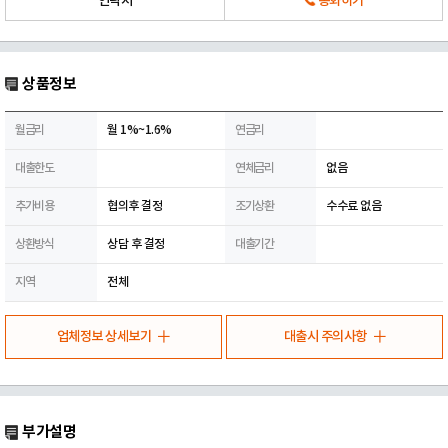
연락처
통화하기
상품정보
월금리
월 1%~1.6%
연금리
대출한도
연체금리
없음
추가비용
협의후 결정
조기상환
수수료 없음
상환방식
상담 후 결정
대출기간
지역
전체
업체정보 상세보기
대출시 주의사항
부가설명