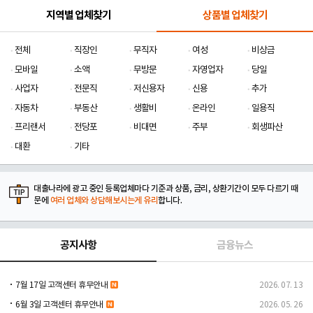
지역별 업체찾기
상품별 업체찾기
전체
직장인
무직자
여성
비상금
모바일
소액
무방문
자영업자
당일
사업자
전문직
저신용자
신용
추가
자동차
부동산
생활비
온라인
일용직
프리랜서
전당포
비대면
주부
회생파산
대환
기타
대출나라에 광고 중인 등록업체마다 기준과 상품, 금리, 상환기간이 모두 다르기 때
문에
여러 업체와 상담해보시는게 유리
합니다.
공지사항
금융뉴스
7월 17일 고객센터 휴무안내
2026. 07. 13
6월 3일 고객센터 휴무안내
2026. 05. 26