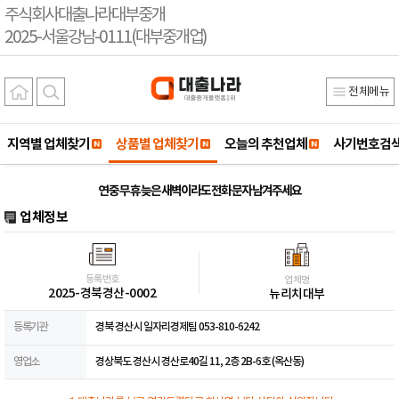
주식회사대출나라대부중개
2025-서울강남-0111(대부중개업)
전체메뉴
지역별 업체찾기
상품별 업체찾기
오늘의 추천업체
사기번호검
연 중 무 휴 늦은 새벽이라도 전화 문자 남겨주세요
업체정보
등록번호
업체명
2025-경북경산-0002
뉴리치대부
등록기관
경북 경산시 일자리경제팀 053-810-6242
영업소
경상북도 경산시 경산로40길 11, 2층 2B-6호 (옥산동)