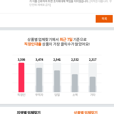
가 이를 신뢰하여 취한 조치에대해 책임을 지지않습니다.
[저작권 대출나라. 무
단전재-재배포 금지]
목록
상품별 업체찾기에서
최근 7일
기준으로
직장인대출
상품이 가장 클릭수가 많았어요!
3,506
3,474
2,941
2,532
2,317
직장인
무직자
당일
소액
기타
지역별 업체찾기
상품별 업체찾기