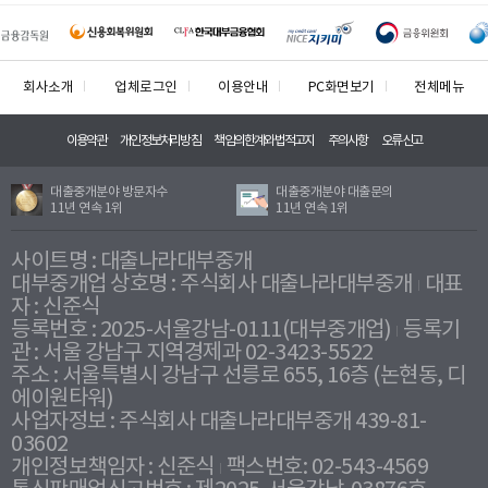
회사소개
업체로그인
이용안내
PC화면보기
전체메뉴
이용약관
개인정보처리방침
책임의한계와법적고지
주의사항
오류신고
대출중개분야 방문자수
대출중개분야 대출문의
11년 연속 1위
11년 연속 1위
사이트명 : 대출나라대부중개
대부중개업 상호명 : 주식회사 대출나라대부중개
대표
자 : 신준식
등록번호 : 2025-서울강남-0111(대부중개업)
등록기
관 : 서울 강남구 지역경제과 02-3423-5522
주소 : 서울특별시 강남구 선릉로 655, 16층 (논현동, 디
에이원타워)
사업자정보 : 주식회사 대출나라대부중개 439-81-
03602
개인정보책임자 : 신준식
팩스번호: 02-543-4569