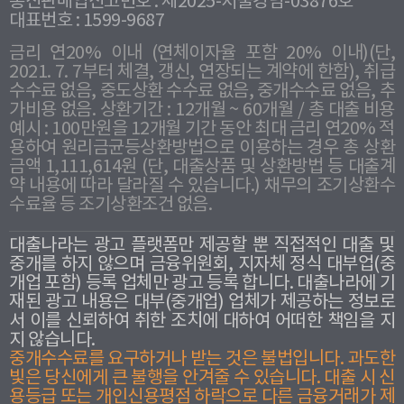
통신판매업신고번호 : 제2025-서울강남-03876호
대표번호 : 1599-9687
금리 연20% 이내 (연체이자율 포함 20% 이내)(단,
2021. 7. 7부터 체결, 갱신, 연장되는 계약에 한함), 취급
수수료 없음, 중도상환 수수료 없음, 중개수수료 없음, 추
가비용 없음. 상환기간 : 12개월 ~ 60개월 / 총 대출 비용
예시 : 100만원을 12개월 기간 동안 최대 금리 연20% 적
용하여 원리금균등상환방법으로 이용하는 경우 총 상환
금액 1,111,614원 (단, 대출상품 및 상환방법 등 대출계
약 내용에 따라 달라질 수 있습니다.) 채무의 조기상환수
수료율 등 조기상환조건 없음.
대출나라는 광고 플랫폼만 제공할 뿐 직접적인 대출 및
중개를 하지 않으며 금융위원회, 지자체 정식 대부업(중
개업 포함) 등록 업체만 광고 등록 합니다. 대출나라에 기
재된 광고 내용은 대부(중개업) 업체가 제공하는 정보로
서 이를 신뢰하여 취한 조치에 대하여 어떠한 책임을 지
지 않습니다.
중개수수료를 요구하거나 받는 것은 불법입니다. 과도한
빛은 당신에게 큰 불행을 안겨줄 수 있습니다. 대출 시 신
용등급 또는 개인신용평점 하락으로 다른 금융거래가 제