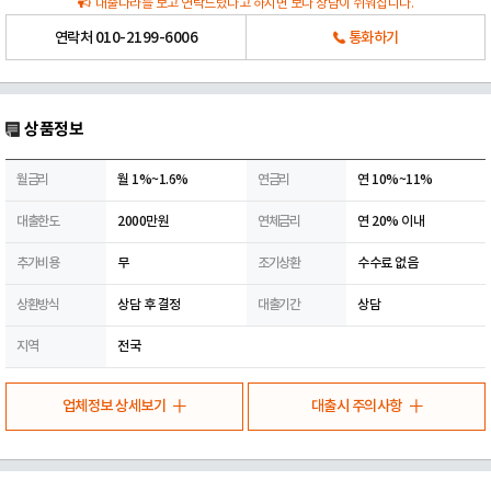
대출나라를 보고 연락드렸다고 하시면 보다 상담이 쉬워집니다.
연락처
010-2199-6006
통화하기
상품정보
월금리
월 1%~1.6%
연금리
연 10%~11%
대출한도
2000만원
연체금리
연 20% 이내
추가비용
무
조기상환
수수료 없음
상환방식
상담 후 결정
대출기간
상담
지역
전국
업체정보 상세보기
대출시 주의사항