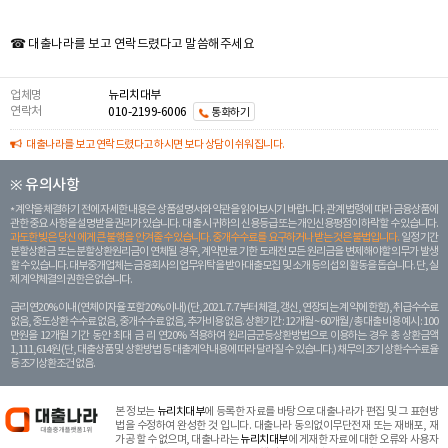
☎ 대출나라를 보고 연락드렸다고 말씀해주세요
업체명
뉴리치대부
연락처
010-2199-6006
통화하기
대출나라를 보고 연락드렸다고 하시면 보다 상담이 쉬워집니다.
※ 유의사항
계약을 체결하기 전에 자세한 내용은 상품설명서와 약관을 읽어보시기 바랍니다. 관계 법령에 따라 금융상품에
관한 중요 사항을 설명받을 권리가 있습니다. 대 출 시 귀하의 신용등급 또는 개인신용평점이 하락할 수 있습니다.
과도한 빚은 당신 에게 큰 불행을 안겨줄 수 있습니다. 중개수수료를 요구하거나 받는 것은 불법입니다.
일정 기간
분할상환금 또는 분할상환원리금이 연체될 경우, 계약만료 기한 도래전 모든 원리금을 변제해야할 의무가 발생
할 수 있습니다. 대부중개업체는 금융회사의 업무위탁을 받아 대출모집 및 소개 등의 섭외 활동을 돕습니다. 단, 실
제 계약체결의 권한은 없습니다.
금리 연20% 이내 (연체이자율 포함 20% 이내) (단, 2021. 7. 7부터 체결, 갱신, 연장되는 계 약에 한함), 취급수수료
없음, 중도상환 수수료 없음, 중개수수료 없음, 추가비용 없음. 상환기간 : 12개월 ~ 60개월 / 총 대출 비용 예시 : 100
만원을 12개월 기간 동안 최대 금 리 연20% 적용하여 원리금균등상환방법으로 이용하는 경우 총 상환금액
1,111,614원 (단, 대출상품 및 상환방법 등 대출계약 내용에 따라 달라질 수 있습니다.) 채무의 조기 상환수수료율
등 조기상환조건 없음.
본 정보는
뉴리치대부
에 등록한 자료를 바탕으로 대출나라가 편집 및 그 표현방
법을 수정하여 완성한 것 입니다. 대출나라 동의없이무단전재 또는 재배포, 재
가공 할 수 없으며, 대출나라는
뉴리치대부
에 게재한 자료에 대한 오류와 사용자