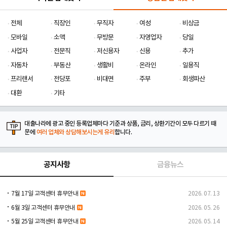
전체
직장인
무직자
여성
비상금
모바일
소액
무방문
자영업자
당일
사업자
전문직
저신용자
신용
추가
자동차
부동산
생활비
온라인
일용직
프리랜서
전당포
비대면
주부
회생파산
대환
기타
대출나라에 광고 중인 등록업체마다 기준과 상품, 금리, 상환기간이 모두 다르기 때
문에
여러 업체와 상담해보시는게 유리
합니다.
공지사항
금융뉴스
7월 17일 고객센터 휴무안내
2026. 07. 13
6월 3일 고객센터 휴무안내
2026. 05. 26
5월 25일 고객센터 휴무안내
2026. 05. 14