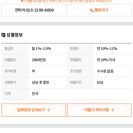
대출나라를 보고 연락드렸다고 하시면 보다 상담이 쉬워집니다.
연락처
010-2199-6006
통화하기
상품정보
월금리
월 1%~1.6%
연금리
연 10%~11%
대출한도
2000만원
연체금리
연 20% 이내
추가비용
무
조기상환
수수료 없음
상환방식
상담 후 결정
대출기간
상담
지역
전국
업체정보 상세보기
대출시 주의사항