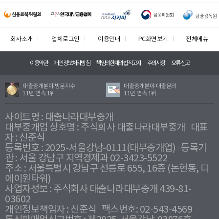
회사소개
업체로그인
이용안내
PC화면보기
전체메뉴
이용약관
개인정보처리방침
책임의한계와법적고지
주의사항
오류신고
대출중개분야 방문자수
대출중개분야 대출문의
11년 연속 1위
11년 연속 1위
사이트명 : 대출나라대부중개
대부중개업 상호명 : 주식회사 대출나라대부중개
대표
자 : 신준식
등록번호 : 2025-서울강남-0111(대부중개업)
등록기
관 : 서울 강남구 지역경제과 02-3423-5522
주소 : 서울특별시 강남구 선릉로 655, 16층 (논현동, 디
에이원타워)
사업자정보 : 주식회사 대출나라대부중개 439-81-
03602
개인정보책임자 : 신준식
팩스번호: 02-543-4569