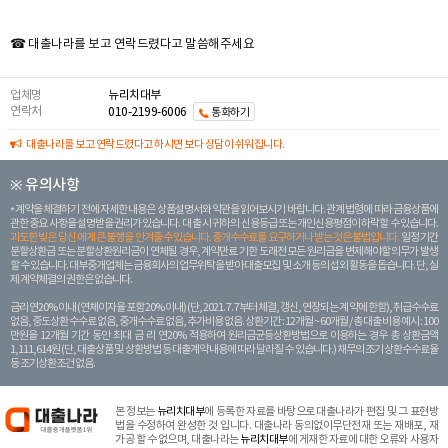
☎ 대출나라를 보고 연락드렸다고 말씀해주세요
업체명
뉴리치대부
연락처
010-2199-6006
통화하기
대출나라를 보고 연락드렸다고 하시면 보다 상담이 쉬워집니다.
※ 유의사항
계약을 체결하기 전에 자세한 내용은 상품설명서와 약관을 읽어보시기 바랍니다. 관계 법령에 따라 금융상품에
관한 중요 사항을 설명받을 권리가 있습니다. 대 출 시 귀하의 신용등급 또는 개인신용평점이 하락할 수 있습니다.
과도한 빚은 당신 에게 큰 불행을 안겨줄 수 있습니다. 중개수수료를 요구하거나 받는 것은 불법입니다.
일정 기간
분할상환금 또는 분할상환원리금이 연체될 경우, 계약만료 기한 도래전 모든 원리금을 변제해야할 의무가 발생
할 수 있습니다. 대부중개업체는 금융회사의 업무위탁을 받아 대출모집 및 소개 등의 섭외 활동을 돕습니다. 단, 실
제 계약체결의 권한은 없습니다.
금리 연20% 이내 (연체이자율 포함 20% 이내) (단, 2021. 7. 7부터 체결, 갱신, 연장되는 계 약에 한함), 취급수수료
없음, 중도상환 수수료 없음, 중개수수료 없음, 추가비용 없음. 상환기간 : 12개월 ~ 60개월 / 총 대출 비용 예시 : 100
만원을 12개월 기간 동안 최대 금 리 연20% 적용하여 원리금균등상환방법으로 이용하는 경우 총 상환금액
1,111,614원 (단, 대출상품 및 상환방법 등 대출계약 내용에 따라 달라질 수 있습니다.) 채무의 조기 상환수수료율
등 조기상환조건 없음.
본 정보는
뉴리치대부
에 등록한 자료를 바탕으로 대출나라가 편집 및 그 표현방
법을 수정하여 완성한 것 입니다. 대출나라 동의없이무단전재 또는 재배포, 재
가공 할 수 없으며, 대출나라는
뉴리치대부
에 게재한 자료에 대한 오류와 사용자