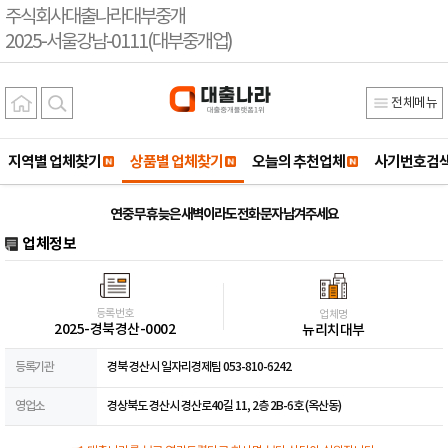
주식회사대출나라대부중개
2025-서울강남-0111(대부중개업)
전체메뉴
지역별 업체찾기
상품별 업체찾기
오늘의 추천업체
사기번호검
연 중 무 휴 늦은 새벽이라도 전화 문자 남겨주세요
업체정보
등록번호
업체명
2025-경북경산-0002
뉴리치대부
등록기관
경북 경산시 일자리경제팀 053-810-6242
영업소
경상북도 경산시 경산로40길 11, 2층 2B-6호 (옥산동)