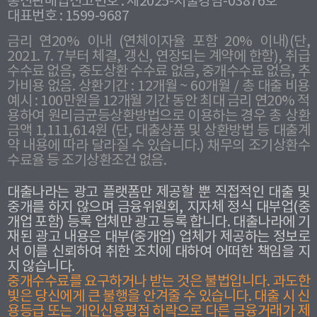
통신판매업신고번호 : 제2025-서울강남-03876호
대표번호 : 1599-9687
금리 연20% 이내 (연체이자율 포함 20% 이내)(단,
2021. 7. 7부터 체결, 갱신, 연장되는 계약에 한함), 취급
수수료 없음, 중도상환 수수료 없음, 중개수수료 없음, 추
가비용 없음. 상환기간 : 12개월 ~ 60개월 / 총 대출 비용
예시 : 100만원을 12개월 기간 동안 최대 금리 연20% 적
용하여 원리금균등상환방법으로 이용하는 경우 총 상환
금액 1,111,614원 (단, 대출상품 및 상환방법 등 대출계
약 내용에 따라 달라질 수 있습니다.) 채무의 조기상환수
수료율 등 조기상환조건 없음.
대출나라는 광고 플랫폼만 제공할 뿐 직접적인 대출 및
중개를 하지 않으며 금융위원회, 지자체 정식 대부업(중
개업 포함) 등록 업체만 광고 등록 합니다. 대출나라에 기
재된 광고 내용은 대부(중개업) 업체가 제공하는 정보로
서 이를 신뢰하여 취한 조치에 대하여 어떠한 책임을 지
지 않습니다.
중개수수료를 요구하거나 받는 것은 불법입니다. 과도한
빛은 당신에게 큰 불행을 안겨줄 수 있습니다. 대출 시 신
용등급 또는 개인신용평점 하락으로 다른 금융거래가 제