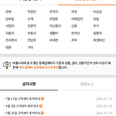
전체
직장인
무직자
여성
비상금
모바일
소액
무방문
자영업자
당일
사업자
전문직
저신용자
신용
추가
자동차
부동산
생활비
온라인
일용직
프리랜서
전당포
비대면
주부
회생파산
대환
기타
대출나라에 광고 중인 등록업체마다 기준과 상품, 금리, 상환기간이 모두 다르기 때
문에
여러 업체와 상담해보시는게 유리
합니다.
공지사항
금융뉴스
7월 17일 고객센터 휴무안내
2026. 07. 13
6월 3일 고객센터 휴무안내
2026. 05. 26
5월 25일 고객센터 휴무안내
2026. 05. 14