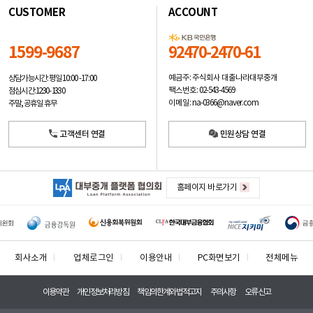
CUSTOMER
ACCOUNT
1599-9687
92470-2470-61
예금주: 주식회사 대출나라대부중개
상담가능시간: 평일
10:00 -17:00
팩스번호: 02-543-4569
점심시간: 12:30 - 13:30
이메일: na-0366@naver.com
주말, 공휴일 휴무
고객센터 연결
민원상담 연결
홈페이지 바로가기
회사소개
업체로그인
이용안내
PC화면보기
전체메뉴
이용약관
개인정보처리방침
책임의한계와법적고지
주의사항
오류신고