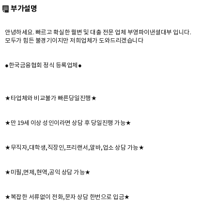
부가설명
안녕하세요. 빠르고 확실한 월변 및 대출 전문 업체 부영파이낸셜대부 입니다.
모두가 힘든 불경기이지만 저희업체가 도와드리겠습니다
●한국금융협회 정식 등록업체●
★타업체와 비교불가 빠른당일진행★
★만 19세 이상 성인이라면 상담 후 당일진행 가능★
★무직자,대학생,직장인,프리랜서,알바,업소 상담 가능★
★미필,면제,현역,공익 상담 가능★
★복잡한 서류없이 전화,문자 상담 한번으로 입금★