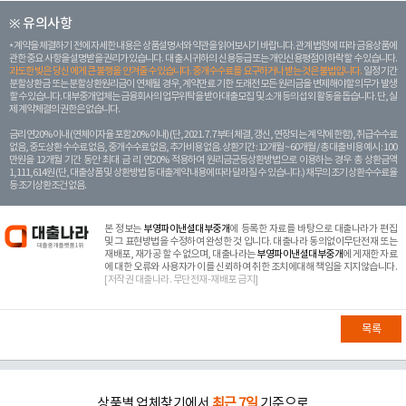
※ 유의사항
계약을 체결하기 전에 자세한 내용은 상품설명서와 약관을 읽어보시기 바랍니다. 관계 법령에 따라 금융상품에
관한 중요 사항을 설명받을 권리가 있습니다. 대 출 시 귀하의 신용등급 또는 개인신용평점이 하락할 수 있습니다.
과도한 빚은 당신 에게 큰 불행을 안겨줄 수 있습니다. 중개수수료를 요구하거나 받는 것은 불법입니다.
일정 기간
분할상환금 또는 분할상환원리금이 연체될 경우, 계약만료 기한 도래전 모든 원리금을 변제해야할 의무가 발생
할 수 있습니다. 대부중개업체는 금융회사의 업무위탁을 받아 대출모집 및 소개 등의 섭외 활동을 돕습니다. 단, 실
제 계약체결의 권한은 없습니다.
금리 연20% 이내 (연체이자율 포함 20% 이내) (단, 2021. 7. 7부터 체결, 갱신, 연장되는 계 약에 한함), 취급수수료
없음, 중도상환 수수료 없음, 중개수수료 없음, 추가비용 없음. 상환기간 : 12개월 ~ 60개월 / 총 대출 비용 예시 : 100
만원을 12개월 기간 동안 최대 금 리 연20% 적용하여 원리금균등상환방법으로 이용하는 경우 총 상환금액
1,111,614원 (단, 대출상품 및 상환방법 등 대출계약 내용에 따라 달라질 수 있습니다.) 채무의 조기 상환수수료율
등 조기상환조건 없음.
본 정보는
부영파이낸셜대부중개
에 등록한 자료를 바탕으로 대출나라가 편집
및 그 표현방법을 수정하여 완성한 것 입니다. 대출나라 동의없이무단전재 또는
재배포, 재가공 할 수 없으며, 대출나라는
부영파이낸셜대부중개
에 게재한 자료
에 대한 오류와 사용자가 이를 신뢰하여 취한 조치에대해 책임을 지지않습니다.
[저작권 대출나라. 무단전재-재배포 금지]
목록
상품별 업체찾기에서
최근 7일
기준으로