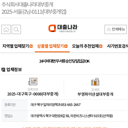
주식회사대출나라대부중개
2025-서울강남-0111(대부중개업)
전체메뉴
지역별 업체찾기
상품별 업체찾기
오늘의 추천업체
사기번호검
24시 비대면 무서류 승인 당일입금OK
업체정보
등록번호
업체명
2025-대구북구-0008(대부중개)
부영파이낸셜대부중개
등록기관
대구 북구 일자리정책과 053-665-2667
영업소
대구광역시 북구 대현로9길 58, 라온비즈니스센터 615호 (산격동)