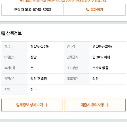
대출나라를 보고 연락드렸다고 하시면 보다 상담이 쉬워집니다.
연락처
010-6748-8283
통화하기
상품정보
월금리
월 1%~1.6%
연금리
연 10%~20%
대출한도
상담
연체금리
연 20% 이내
추가비용
무
조기상환
수수료 없음
상환방식
상담 후 결정
대출기간
상담
지역
전국
업체정보 상세보기
대출시 주의사항