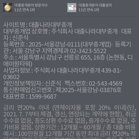
대출중개분야 방문자수
대출중개분야 대출문의
11년 연속 1위
11년 연속 1위
사이트명 : 대출나라대부중개
대부중개업 상호명 : 주식회사 대출나라대부중개
대표
자 : 신준식
등록번호 : 2025-서울강남-0111(대부중개업)
등록기
관 : 서울 강남구 지역경제과 02-3423-5522
주소 : 서울특별시 강남구 선릉로 655, 16층 (논현동, 디
에이원타워)
사업자정보 : 주식회사 대출나라대부중개 439-81-
03602
개인정보책임자 : 신준식
팩스번호: 02-543-4569
통신판매업신고번호 : 제2025-서울강남-03876호
대표번호 : 1599-9687
금리 연20% 이내 (연체이자율 포함 20% 이내)(단,
2021. 7. 7부터 체결, 갱신, 연장되는 계약에 한함), 취급
수수료 없음, 중도상환 수수료 없음, 중개수수료 없음, 추
가비용 없음. 상환기간 : 12개월 ~ 60개월 / 총 대출 비용
예시 : 100만원을 12개월 기간 동안 최대 금리 연20% 적