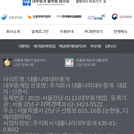
홈페이지 바로가기
회사소개
업체로그인
이용안내
PC화면보기
전체메뉴
이용약관
개인정보처리방침
책임의한계와법적고지
주의사항
오류신고
대출중개분야 방문자수
대출중개분야 대출문의
11년 연속 1위
11년 연속 1위
사이트명 : 대출나라대부중개
대부중개업 상호명 : 주식회사 대출나라대부중개
대표
자 : 신준식
등록번호 : 2025-서울강남-0111(대부중개업)
등록기
관 : 서울 강남구 지역경제과 02-3423-5522
주소 : 서울특별시 강남구 선릉로 655, 16층 (논현동, 디
에이원타워)
사업자정보 : 주식회사 대출나라대부중개 439-81-
03602