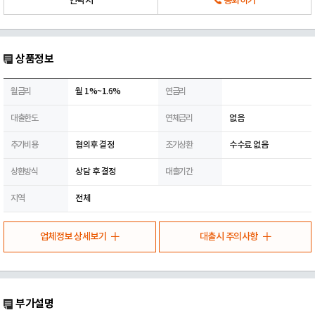
연락처
통화하기
상품정보
월금리
월 1%~1.6%
연금리
대출한도
연체금리
없음
추가비용
협의후 결정
조기상환
수수료 없음
상환방식
상담 후 결정
대출기간
지역
전체
업체정보 상세보기
대출시 주의사항
부가설명