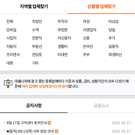
지역별 업체찾기
상품별 업체찾기
전체
직장인
무직자
여성
비상금
모바일
소액
무방문
자영업자
당일
사업자
전문직
저신용자
신용
추가
자동차
부동산
생활비
온라인
일용직
프리랜서
전당포
비대면
주부
회생파산
대환
기타
대출나라에 광고 중인 등록업체마다 기준과 상품, 금리, 상환기간이 모두 다르기 때
문에
여러 업체와 상담해보시는게 유리
합니다.
공지사항
금융뉴스
8월 17일 고객센터 휴무안내
2026. 08. 07
■(필독) 08/13(목) 서버 점검 안내
2026. 08. 07