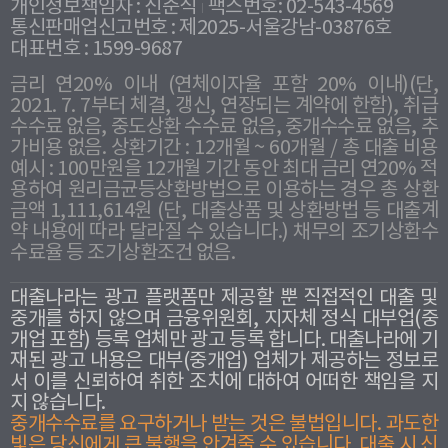
개인정보책임자 : 신준식
팩스번호: 02-543-4569
통신판매업신고번호 : 제2025-서울강남-03876호
대표번호 : 1599-9687
금리 연20% 이내 (연체이자율 포함 20% 이내)(단,
2021. 7. 7부터 체결, 갱신, 연장되는 계약에 한함), 취급
수수료 없음, 중도상환 수수료 없음, 중개수수료 없음, 추
가비용 없음. 상환기간 : 12개월 ~ 60개월 / 총 대출 비용
예시 : 100만원을 12개월 기간 동안 최대 금리 연20% 적
용하여 원리금균등상환방법으로 이용하는 경우 총 상환
금액 1,111,614원 (단, 대출상품 및 상환방법 등 대출계
약 내용에 따라 달라질 수 있습니다.) 채무의 조기상환수
수료율 등 조기상환조건 없음.
대출나라는 광고 플랫폼만 제공할 뿐 직접적인 대출 및
중개를 하지 않으며 금융위원회, 지자체 정식 대부업(중
개업 포함) 등록 업체만 광고 등록 합니다. 대출나라에 기
재된 광고 내용은 대부(중개업) 업체가 제공하는 정보로
서 이를 신뢰하여 취한 조치에 대하여 어떠한 책임을 지
지 않습니다.
중개수수료를 요구하거나 받는 것은 불법입니다. 과도한
빛은 당신에게 큰 불행을 안겨줄 수 있습니다. 대출 시 신