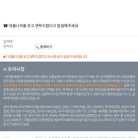
☎ 대출나라를 보고 연락드렸다고 말씀해주세요
업체명
연락처
통화하기
대출나라를 보고 연락드렸다고 하시면 보다 상담이 쉬워집니다.
※ 유의사항
계약을 체결하기 전에 자세한 내용은 상품설명서와 약관을 읽어보시기 바랍니다. 관계 법령에 따라 금융상품에
관한 중요 사항을 설명받을 권리가 있습니다. 대 출 시 귀하의 신용등급 또는 개인신용평점이 하락할 수 있습니다.
과도한 빚은 당신 에게 큰 불행을 안겨줄 수 있습니다. 중개수수료를 요구하거나 받는 것은 불법입니다.
일정 기간
분할상환금 또는 분할상환원리금이 연체될 경우, 계약만료 기한 도래전 모든 원리금을 변제해야할 의무가 발생
할 수 있습니다. 대부중개업체는 금융회사의 업무위탁을 받아 대출모집 및 소개 등의 섭외 활동을 돕습니다. 단, 실
제 계약체결의 권한은 없습니다.
금리 연20% 이내 (연체이자율 포함 20% 이내) (단, 2021. 7. 7부터 체결, 갱신, 연장되는 계 약에 한함), 취급수수료
없음, 중도상환 수수료 없음, 중개수수료 없음, 추가비용 없음. 상환기간 : 12개월 ~ 60개월 / 총 대출 비용 예시 : 100
만원을 12개월 기간 동안 최대 금 리 연20% 적용하여 원리금균등상환방법으로 이용하는 경우 총 상환금액
1,111,614원 (단, 대출상품 및 상환방법 등 대출계약 내용에 따라 달라질 수 있습니다.) 채무의 조기 상환수수료율
등 조기상환조건 없음.