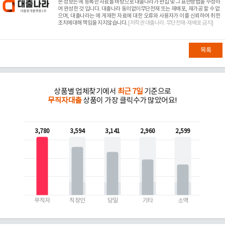
본 정보는
에 등록한 자료를 바탕으로 대출나라가 편집 및 그 표현방법을 수정하
여 완성한 것 입니다. 대출나라 동의없이무단전재 또는 재배포, 재가공 할 수 없
으며, 대출나라는
에 게재한 자료에 대한 오류와 사용자가 이를 신뢰하여 취한
조치에대해 책임을 지지않습니다.
[저작권 대출나라. 무단전재-재배포 금지]
목록
상품별 업체찾기에서
최근 7일
기준으로
무직자대출
상품이 가장 클릭수가 많았어요!
3,780
3,594
3,141
2,960
2,599
무직자
직장인
당일
기타
소액