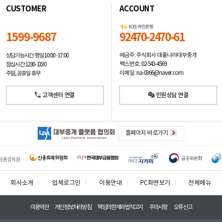
CUSTOMER
ACCOUNT
1599-9687
92470-2470-61
예금주: 주식회사 대출나라대부중개
상담가능시간: 평일
10:00 -17:00
팩스번호: 02-543-4569
점심시간: 12:30 - 13:30
이메일: na-0366@naver.com
주말, 공휴일 휴무
고객센터 연결
민원상담 연결
홈페이지 바로가기
회사소개
업체로그인
이용안내
PC화면보기
전체메뉴
이용약관
개인정보처리방침
책임의한계와법적고지
주의사항
오류신고