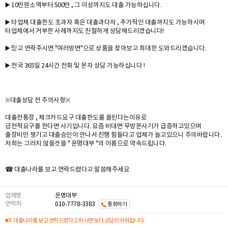
▶️ 10만원소액부터 500만 , 그 이상까지도 대출 가능하십니다.
▶️ 타업체 대출한도 초과자 혹은 대출과다자 , 추가적인 대출까지도 가능하시며
타업체에서 거부한 사례까지도 친절하게 상담해드리겠습니다!
▶️ 믿고 연락주시면 "여러방면"으로 상품을 찾아보고 최대한 도와드리겠습니다.
▶️ 전국 365일 24시간 전화 및 문자 상담 가능하십니다 !
※대출상담 전 주의사항※
대출전통장 , 체크카드요구 대출한도를 올린다는이유로
금전적요구를 한다면 사기입니다. 요즘 비대면 무방문사기가 급증하고있으며
출장비만 챙기고 대출승인이 안나서 진행 힘들다고 업체가 늘고있으니 주의바랍니다.
저희는 그러지 않을것을 " 운명대부 "의 이름으로 약속드립니다.
☎ 대출나라를 보고 연락드렸다고 말씀해주세요
업체명
운명대부
연락처
010-7778-3383
통화하기
대출나라를 보고 연락드렸다고 하시면 보다 상담이 쉬워집니다.