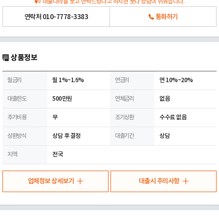
대출나라를 보고 연락드렸다고 하시면 보다 상담이 쉬워집니다.
연락처
010-7778-3383
통화하기
상품정보
월금리
월 1%~1.6%
연금리
연 10%~20%
대출한도
500만원
연체금리
없음
추가비용
무
조기상환
수수료 없음
상환방식
상담 후 결정
대출기간
상담
지역
전국
업체정보 상세보기
대출시 주의사항