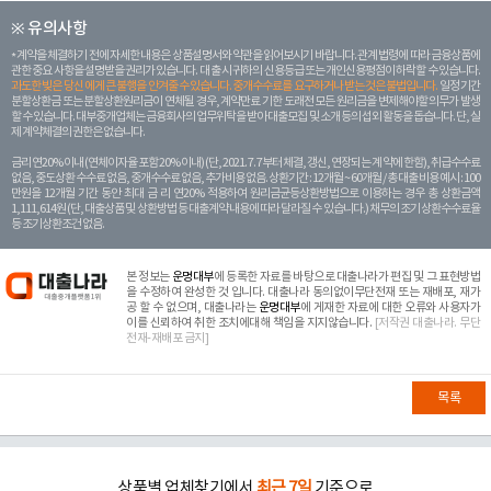
※ 유의사항
계약을 체결하기 전에 자세한 내용은 상품설명서와 약관을 읽어보시기 바랍니다. 관계 법령에 따라 금융상품에
관한 중요 사항을 설명받을 권리가 있습니다. 대 출 시 귀하의 신용등급 또는 개인신용평점이 하락할 수 있습니다.
과도한 빚은 당신 에게 큰 불행을 안겨줄 수 있습니다. 중개수수료를 요구하거나 받는 것은 불법입니다.
일정 기간
분할상환금 또는 분할상환원리금이 연체될 경우, 계약만료 기한 도래전 모든 원리금을 변제해야할 의무가 발생
할 수 있습니다. 대부중개업체는 금융회사의 업무위탁을 받아 대출모집 및 소개 등의 섭외 활동을 돕습니다. 단, 실
제 계약체결의 권한은 없습니다.
금리 연20% 이내 (연체이자율 포함 20% 이내) (단, 2021. 7. 7부터 체결, 갱신, 연장되는 계 약에 한함), 취급수수료
없음, 중도상환 수수료 없음, 중개수수료 없음, 추가비용 없음. 상환기간 : 12개월 ~ 60개월 / 총 대출 비용 예시 : 100
만원을 12개월 기간 동안 최대 금 리 연20% 적용하여 원리금균등상환방법으로 이용하는 경우 총 상환금액
1,111,614원 (단, 대출상품 및 상환방법 등 대출계약 내용에 따라 달라질 수 있습니다.) 채무의 조기 상환수수료율
등 조기상환조건 없음.
본 정보는
운명대부
에 등록한 자료를 바탕으로 대출나라가 편집 및 그 표현방법
을 수정하여 완성한 것 입니다. 대출나라 동의없이무단전재 또는 재배포, 재가
공 할 수 없으며, 대출나라는
운명대부
에 게재한 자료에 대한 오류와 사용자가
이를 신뢰하여 취한 조치에대해 책임을 지지않습니다.
[저작권 대출나라. 무단
전재-재배포 금지]
목록
상품별 업체찾기에서
최근 7일
기준으로