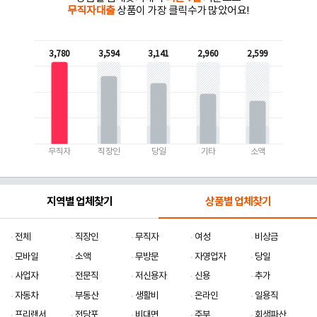
무직자대출
상품이 가장 클릭수가 많았어요!
3,780
3,594
3,141
2,960
2,599
무직자
직장인
당일
기타
소액
지역별 업체찾기
상품별 업체찾기
전체
직장인
무직자
여성
비상금
모바일
소액
무방문
자영업자
당일
사업자
전문직
저신용자
신용
추가
자동차
부동산
생활비
온라인
일용직
프리랜서
전당포
비대면
주부
회생파산