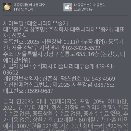
대출중개분야 방문자수
대출중개분야 대출문의
11년 연속 1위
11년 연속 1위
사이트명 : 대출나라대부중개
대부중개업 상호명 : 주식회사 대출나라대부중개
대표
자 : 신준식
등록번호 : 2025-서울강남-0111(대부중개업)
등록기
관 : 서울 강남구 지역경제과 02-3423-5522
주소 : 서울특별시 강남구 선릉로 655, 16층 (논현동, 디
에이원타워)
사업자정보 : 주식회사 대출나라대부중개 439-81-
03602
개인정보책임자 : 신준식
팩스번호: 02-543-4569
통신판매업신고번호 : 제2025-서울강남-03876호
대표번호 : 1599-9687
금리 연20% 이내 (연체이자율 포함 20% 이내)(단,
2021. 7. 7부터 체결, 갱신, 연장되는 계약에 한함), 취급
수수료 없음, 중도상환 수수료 없음, 중개수수료 없음, 추
가비용 없음. 상환기간 : 12개월 ~ 60개월 / 총 대출 비용
예시 : 100만원을 12개월 기간 동안 최대 금리 연20% 적