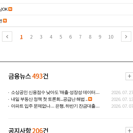
19세 이상OK
면
1
2
3
4
5
6
7
8
9
10
금융뉴스
493
건
소상공인 신용점수 낮아도 '매출·성장성 데이터..
2026. 07. 2
내일 부동산 정책 첫 토론회...공급난 해법 ..
2026. 07. 1
아파트 입주 문제없나… 은행, 하반기 잔금대출..
2026. 07. 0
공지사항
206
건