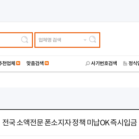
업체명 검색
추천업체
맞춤검색
사기번호검색
정식
전국 소액전문 폰소지자 정책 미납OK 즉시입금