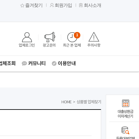
즐겨찾기
회원가입
회사소개
1
업체로그인
광고문의
최근 본 업체
주의사항
업체조회
커뮤니티
이용안내
HOME
>
상품별 업체찾기
대출상환금
이자계산기
등록대부업체