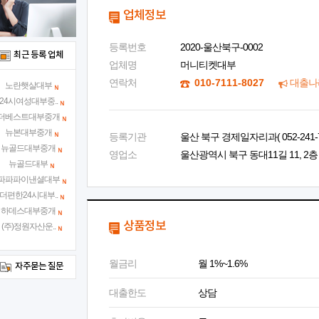
업체정보
등록번호
2020-울산북구-0002
최근 등록 업체
업체명
머니티켓대부
연락처
010-7111-8027
대출나
노란햇살대부
24시여성대부중..
더베스트대부중개
뉴본대부중개
등록기관
울산 북구 경제일자리과( 052-241-7
뉴골드대부중개
영업소
울산광역시 북구 동대11길 11, 2층
뉴골드대부
파파파이낸셜대부
더편한24시대부..
하데스대부중개
상품정보
(주)정원자산운..
월금리
월 1%~1.6%
자주묻는 질문
대출한도
상담