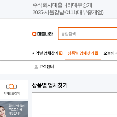
본
주식회사대출나라대부중개
문
2025-서울강남-0111(대부중개업)
바
로
가
기
지역별 업체찾기
상품별 업체찾기
오늘의 
고객센터
상품별 업체찾기
사기번호검색
회원가입 없이
무료로 이용
가능합니다.