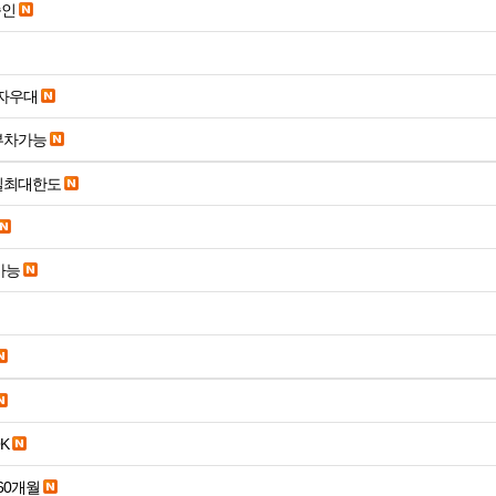
승인
당일입금 수수료x 사업자우대
부차가능
당일최대한도
가능
K
60개월