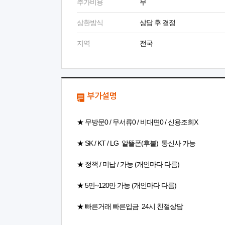
추가비용
무
상환방식
상담 후 결정
지역
전국
부가설명
★ 무방문0 / 무서류0 / 비대면0 / 신용조회X
★ SK / KT / LG 알뜰폰(후불) 통신사 가능
★ 정책 / 미납 / 가능 (개인마다 다름)
★ 5만~120만 가능 (개인마다 다름)
★ 빠른거래 빠른입금 24시 친절상담