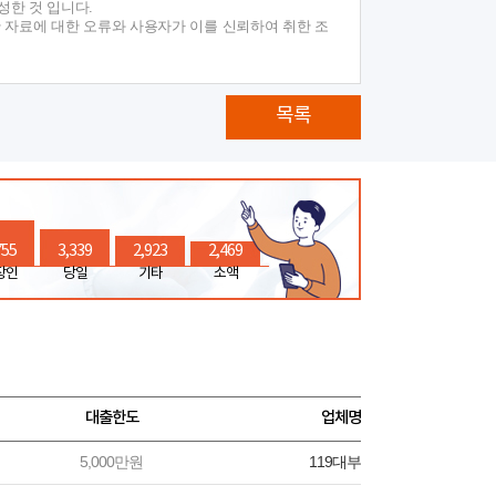
성한 것 입니다.
 자료에 대한 오류와 사용자가 이를 신뢰하여 취한 조
목록
755
3,339
2,923
2,469
장인
당일
기타
소액
대출한도
업체명
5,000만원
119대부