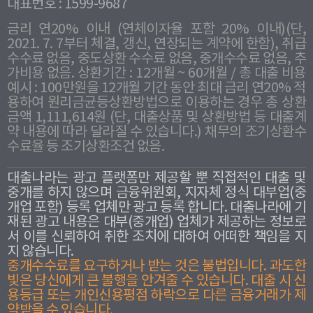
대표번호 : 1599-9687
금리 연20% 이내 (연체이자율 포함 20% 이내)(단,
2021. 7. 7부터 체결, 갱신, 연장되는 계약에 한함), 취급
수수료 없음, 중도상환 수수료 없음, 중개수수료 없음, 추
가비용 없음. 상환기간 : 12개월 ~ 60개월 / 총 대출 비용
예시 : 100만원을 12개월 기간 동안 최대 금리 연20% 적
용하여 원리금균등상환방법으로 이용하는 경우 총 상환
금액 1,111,614원 (단, 대출상품 및 상환방법 등 대출계
약 내용에 따라 달라질 수 있습니다.) 채무의 조기상환수
수료율 등 조기상환조건 없음.
대출나라는 광고 플랫폼만 제공할 뿐 직접적인 대출 및
중개를 하지 않으며 금융위원회, 지자체 정식 대부업(중
개업 포함) 등록 업체만 광고 등록 합니다. 대출나라에 기
재된 광고 내용은 대부(중개업) 업체가 제공하는 정보로
서 이를 신뢰하여 취한 조치에 대하여 어떠한 책임을 지
지 않습니다.
중개수수료를 요구하거나 받는 것은 불법입니다. 과도한
빛은 당신에게 큰 불행을 안겨줄 수 있습니다. 대출 시 신
용등급 또는 개인신용평점 하락으로 다른 금융거래가 제
약받을 수 있습니다.