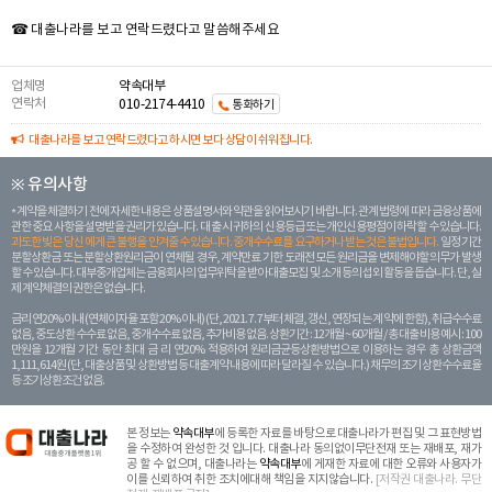
☎ 대출나라를 보고 연락드렸다고 말씀해주세요
업체명
약속대부
연락처
010-2174-4410
통화하기
대출나라를 보고 연락드렸다고 하시면 보다 상담이 쉬워집니다.
※ 유의사항
계약을 체결하기 전에 자세한 내용은 상품설명서와 약관을 읽어보시기 바랍니다. 관계 법령에 따라 금융상품에
관한 중요 사항을 설명받을 권리가 있습니다. 대 출 시 귀하의 신용등급 또는 개인신용평점이 하락할 수 있습니다.
과도한 빚은 당신 에게 큰 불행을 안겨줄 수 있습니다. 중개수수료를 요구하거나 받는 것은 불법입니다.
일정 기간
분할상환금 또는 분할상환원리금이 연체될 경우, 계약만료 기한 도래전 모든 원리금을 변제해야할 의무가 발생
할 수 있습니다. 대부중개업체는 금융회사의 업무위탁을 받아 대출모집 및 소개 등의 섭외 활동을 돕습니다. 단, 실
제 계약체결의 권한은 없습니다.
금리 연20% 이내 (연체이자율 포함 20% 이내) (단, 2021. 7. 7부터 체결, 갱신, 연장되는 계 약에 한함), 취급수수료
없음, 중도상환 수수료 없음, 중개수수료 없음, 추가비용 없음. 상환기간 : 12개월 ~ 60개월 / 총 대출 비용 예시 : 100
만원을 12개월 기간 동안 최대 금 리 연20% 적용하여 원리금균등상환방법으로 이용하는 경우 총 상환금액
1,111,614원 (단, 대출상품 및 상환방법 등 대출계약 내용에 따라 달라질 수 있습니다.) 채무의 조기 상환수수료율
등 조기상환조건 없음.
본 정보는
약속대부
에 등록한 자료를 바탕으로 대출나라가 편집 및 그 표현방법
을 수정하여 완성한 것 입니다. 대출나라 동의없이무단전재 또는 재배포, 재가
공 할 수 없으며, 대출나라는
약속대부
에 게재한 자료에 대한 오류와 사용자가
이를 신뢰하여 취한 조치에대해 책임을 지지않습니다.
[저작권 대출나라. 무단