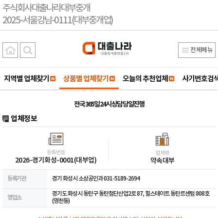
주식회사대출나라대부중개
2025-서울강남-0111(대부중개업)
전체메뉴
지역별 업체찾기
상품별 업체찾기
오늘의 추천업체
사기번호검
전국 365일 24시 상담 당일진행
업체정보
등록번호
업체명
2026-경기화성-0001(대부업)
약속대부
등록기관
경기 화성시 소상공인과 031-5189-2694
경기도 화성시 동탄구 동탄첨단산업2로 87, 힐스테이트 동탄르센텀 808호
영업소
(영천동)