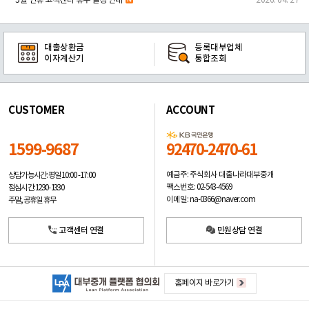
5월 연휴 고객센터 휴무 일정 안내
2026. 04. 27
대출상환금
등록대부업체
이자계산기
통합조회
CUSTOMER
ACCOUNT
1599-9687
92470-2470-61
예금주: 주식회사 대출나라대부중개
상담가능시간: 평일
10:00 -17:00
팩스번호: 02-543-4569
점심시간: 12:30 - 13:30
이메일: na-0366@naver.com
주말, 공휴일 휴무
고객센터 연결
민원상담 연결
홈페이지 바로가기