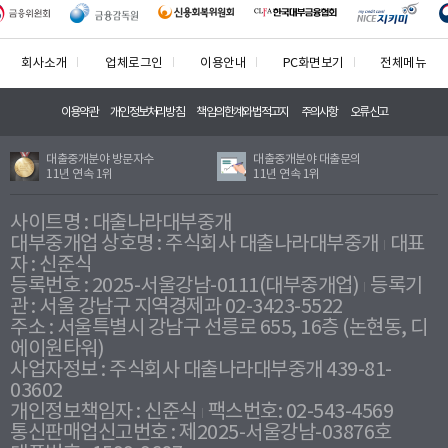
회사소개
업체로그인
이용안내
PC화면보기
전체메뉴
이용약관
개인정보처리방침
책임의한계와법적고지
주의사항
오류신고
대출중개분야 방문자수
대출중개분야 대출문의
11년 연속 1위
11년 연속 1위
사이트명 : 대출나라대부중개
대부중개업 상호명 : 주식회사 대출나라대부중개
대표
자 : 신준식
등록번호 : 2025-서울강남-0111(대부중개업)
등록기
관 : 서울 강남구 지역경제과 02-3423-5522
주소 : 서울특별시 강남구 선릉로 655, 16층 (논현동, 디
에이원타워)
사업자정보 : 주식회사 대출나라대부중개 439-81-
03602
개인정보책임자 : 신준식
팩스번호: 02-543-4569
통신판매업신고번호 : 제2025-서울강남-03876호