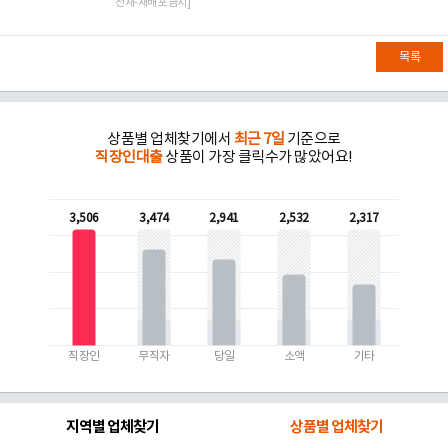
전재-재배포 금지]
목록
상품별 업체찾기에서
최근 7일
기준으로
직장인대출
상품이 가장 클릭수가 많았어요!
3,506
3,474
2,941
2,532
2,317
직장인
무직자
당일
소액
기타
지역별 업체찾기
상품별 업체찾기