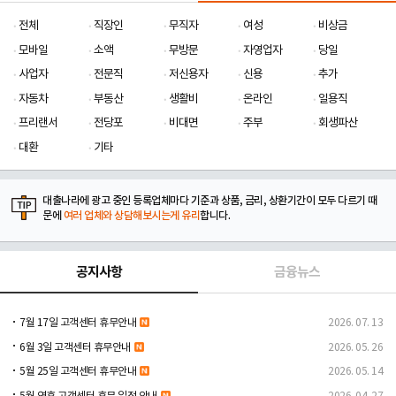
전체
직장인
무직자
여성
비상금
모바일
소액
무방문
자영업자
당일
사업자
전문직
저신용자
신용
추가
자동차
부동산
생활비
온라인
일용직
프리랜서
전당포
비대면
주부
회생파산
대환
기타
대출나라에 광고 중인 등록업체마다 기준과 상품, 금리, 상환기간이 모두 다르기 때
문에
여러 업체와 상담해보시는게 유리
합니다.
공지사항
금융뉴스
7월 17일 고객센터 휴무안내
2026. 07. 13
6월 3일 고객센터 휴무안내
2026. 05. 26
5월 25일 고객센터 휴무안내
2026. 05. 14