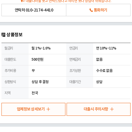
대출나라를 보고 연락드렸다고 하시면 보다 상담이 쉬워집니다.
연락처
010-2174-4410
통화하기
상품정보
월금리
월 1%~1.6%
연금리
연 10%~11%
대출한도
500만원
연체금리
없음
추가비용
무
조기상환
수수료 없음
상환방식
상담 후 결정
대출기간
상담
지역
전국
업체정보 상세보기
대출시 주의사항