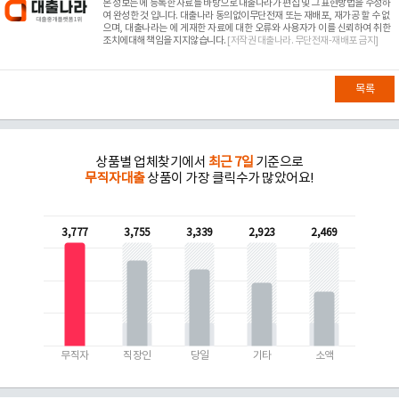
본 정보는
에 등록한 자료를 바탕으로 대출나라가 편집 및 그 표현방법을 수정하
여 완성한 것 입니다. 대출나라 동의없이무단전재 또는 재배포, 재가공 할 수 없
으며, 대출나라는
에 게재한 자료에 대한 오류와 사용자가 이를 신뢰하여 취한
조치에대해 책임을 지지않습니다.
[저작권 대출나라. 무단전재-재배포 금지]
목록
상품별 업체찾기에서
최근 7일
기준으로
무직자대출
상품이 가장 클릭수가 많았어요!
3,777
3,755
3,339
2,923
2,469
무직자
직장인
당일
기타
소액