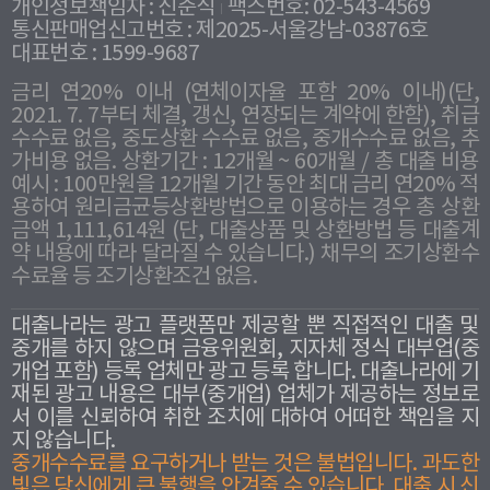
개인정보책임자 : 신준식
팩스번호: 02-543-4569
통신판매업신고번호 : 제2025-서울강남-03876호
대표번호 : 1599-9687
금리 연20% 이내 (연체이자율 포함 20% 이내)(단,
2021. 7. 7부터 체결, 갱신, 연장되는 계약에 한함), 취급
수수료 없음, 중도상환 수수료 없음, 중개수수료 없음, 추
가비용 없음. 상환기간 : 12개월 ~ 60개월 / 총 대출 비용
예시 : 100만원을 12개월 기간 동안 최대 금리 연20% 적
용하여 원리금균등상환방법으로 이용하는 경우 총 상환
금액 1,111,614원 (단, 대출상품 및 상환방법 등 대출계
약 내용에 따라 달라질 수 있습니다.) 채무의 조기상환수
수료율 등 조기상환조건 없음.
대출나라는 광고 플랫폼만 제공할 뿐 직접적인 대출 및
중개를 하지 않으며 금융위원회, 지자체 정식 대부업(중
개업 포함) 등록 업체만 광고 등록 합니다. 대출나라에 기
재된 광고 내용은 대부(중개업) 업체가 제공하는 정보로
서 이를 신뢰하여 취한 조치에 대하여 어떠한 책임을 지
지 않습니다.
중개수수료를 요구하거나 받는 것은 불법입니다. 과도한
빛은 당신에게 큰 불행을 안겨줄 수 있습니다. 대출 시 신