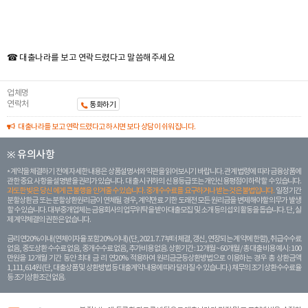
☎ 대출나라를 보고 연락드렸다고 말씀해주세요
업체명
연락처
통화하기
대출나라를 보고 연락드렸다고 하시면 보다 상담이 쉬워집니다.
※ 유의사항
계약을 체결하기 전에 자세한 내용은 상품설명서와 약관을 읽어보시기 바랍니다. 관계 법령에 따라 금융상품에
관한 중요 사항을 설명받을 권리가 있습니다. 대 출 시 귀하의 신용등급 또는 개인신용평점이 하락할 수 있습니다.
과도한 빚은 당신 에게 큰 불행을 안겨줄 수 있습니다. 중개수수료를 요구하거나 받는 것은 불법입니다.
일정 기간
분할상환금 또는 분할상환원리금이 연체될 경우, 계약만료 기한 도래전 모든 원리금을 변제해야할 의무가 발생
할 수 있습니다. 대부중개업체는 금융회사의 업무위탁을 받아 대출모집 및 소개 등의 섭외 활동을 돕습니다. 단, 실
제 계약체결의 권한은 없습니다.
금리 연20% 이내 (연체이자율 포함 20% 이내) (단, 2021. 7. 7부터 체결, 갱신, 연장되는 계 약에 한함), 취급수수료
없음, 중도상환 수수료 없음, 중개수수료 없음, 추가비용 없음. 상환기간 : 12개월 ~ 60개월 / 총 대출 비용 예시 : 100
만원을 12개월 기간 동안 최대 금 리 연20% 적용하여 원리금균등상환방법으로 이용하는 경우 총 상환금액
1,111,614원 (단, 대출상품 및 상환방법 등 대출계약 내용에 따라 달라질 수 있습니다.) 채무의 조기 상환수수료율
등 조기상환조건 없음.