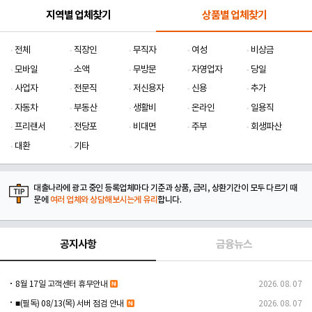
지역별 업체찾기
상품별 업체찾기
전체
직장인
무직자
여성
비상금
모바일
소액
무방문
자영업자
당일
사업자
전문직
저신용자
신용
추가
자동차
부동산
생활비
온라인
일용직
프리랜서
전당포
비대면
주부
회생파산
대환
기타
대출나라에 광고 중인 등록업체마다 기준과 상품, 금리, 상환기간이 모두 다르기 때
문에
여러 업체와 상담해보시는게 유리
합니다.
공지사항
금융뉴스
8월 17일 고객센터 휴무안내
2026. 08. 07
■(필독) 08/13(목) 서버 점검 안내
2026. 08. 07