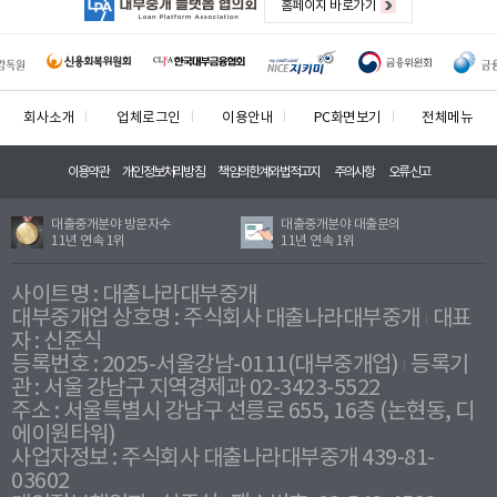
홈페이지 바로가기
회사소개
업체로그인
이용안내
PC화면보기
전체메뉴
이용약관
개인정보처리방침
책임의한계와법적고지
주의사항
오류신고
대출중개분야 방문자수
대출중개분야 대출문의
11년 연속 1위
11년 연속 1위
사이트명 : 대출나라대부중개
대부중개업 상호명 : 주식회사 대출나라대부중개
대표
자 : 신준식
등록번호 : 2025-서울강남-0111(대부중개업)
등록기
관 : 서울 강남구 지역경제과 02-3423-5522
주소 : 서울특별시 강남구 선릉로 655, 16층 (논현동, 디
에이원타워)
사업자정보 : 주식회사 대출나라대부중개 439-81-
03602