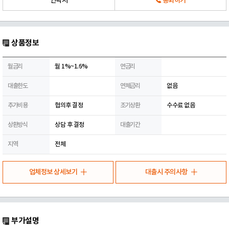
연락처
통화하기
상품정보
월금리
월 1%~1.6%
연금리
대출한도
연체금리
없음
추가비용
협의후 결정
조기상환
수수료 없음
상환방식
상담 후 결정
대출기간
지역
전체
업체정보 상세보기
대출시 주의사항
부가설명