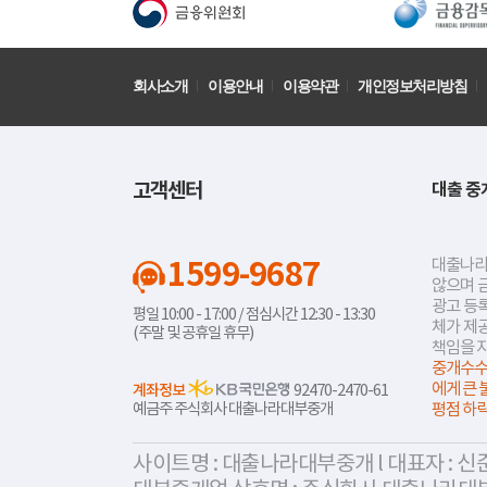
회사소개
이용안내
이용약관
개인정보처리방침
고객센터
대출 중
1599-9687
대출나라
않으며 
광고 등록
평일 10:00 - 17:00 / 점심시간 12:30 - 13:30
체가 제
(주말 및 공휴일 휴무)
책임을 
중개수수
에게 큰 
계좌정보
92470-2470-61
예금주 주식회사 대출나라대부중개
평점 하
사이트명 : 대출나라대부중개 l 대표자 : 신준식