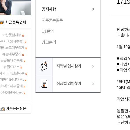
공지사항
자주묻는질문
최근 등록 업체
안녕하세
1:1문의
대출나라
노란햇살대부
24시여성대부중..
광고문의
1월 1
더베스트대부중개
뉴본대부중개
■ 작업 일시
뉴골드대부중개
■ 작업 
지역별 업체찾기
뉴골드대부
■ 작업
파파파이낸셜대부
더편한24시대부..
* SKT
상품별 업체찾기
하데스대부중개
* SK
(주)정원자산운..
작업시간
자주묻는 질문
원활한 
넓은 양
대단히 