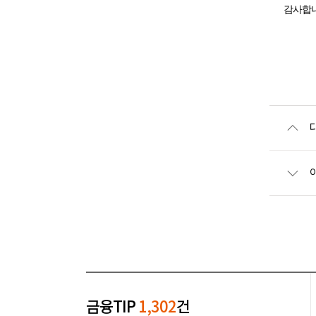
감사합니
금융TIP
1,302
건