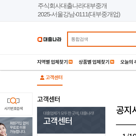
본
주식회사대출나라대부중개
문
2025-서울강남-0111(대부중개업)
바
로
가
기
지역별 업체찾기
상품별 업체찾기
오늘의 
고객센터
고객센터
공지
사기번호검색
대출업체가 모두 한 곳에, 대출나라!
고객센터
회원가입 없이
무료로 이용
가능합니다.