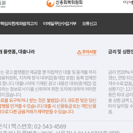
책임의한계와법적고지
이메일무단수집거부
오류신고
개 플랫폼, 대출나라
금리 및 상환
주의사항
는 광고 플랫폼만 제공할 뿐 직접적인 대출 및 중개를 하지
금리 연20% 이
금융위원회, 지자체 정식 대부업(중개업 포함) 등록 업체만
갱신, 연장 되
 합니다. 대출나라에 기재된 광고 내용은 대부(중개업) 업
개수수료 없음,
공하는 정보로서 이를 신뢰하여 취한 조치에 대하여 어떠한
상환기간 : 12
지지 않습니다.
동안 최대 금
료를 요구하거나 받는 것은 불법입니다. 과도한 빚은 당신
총 상환 금액 1
불행을 안겨줄 수 있습니다. 대출 시 신용등급 또는 개인신용
따라 달라질 
락으로 다른 금융거래가 제약받을 수 있습니다.
음.
 l 팩스번호: 02-543-4569