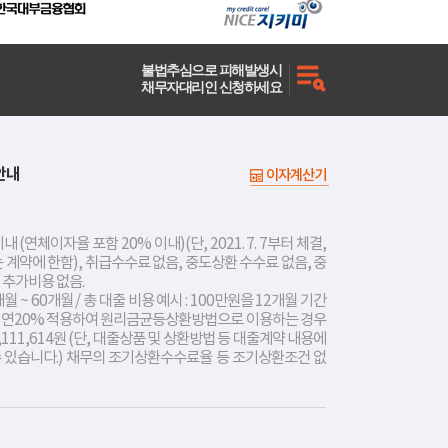
불법추심으로 피해발생시
채무자대리인 신청하세요
안내
이자계산기
내 (연체이자율 포함 20% 이내)(단, 2021. 7. 7부터 체결,
는 계약에 한함), 취급수수료 없음, 중도상환 수수료 없음, 중
 추가비용 없음.
개월 ~ 60개월 / 총 대출 비용 예시 : 100만원을 12개월 기간
리 연20% 적용하여 원리금균등상환방법으로 이용하는 경우
,111,614원 (단, 대출상품 및 상환방법 등 대출계약 내용에
수 있습니다.) 채무의 조기상환수수료율 등 조기상환조건 없