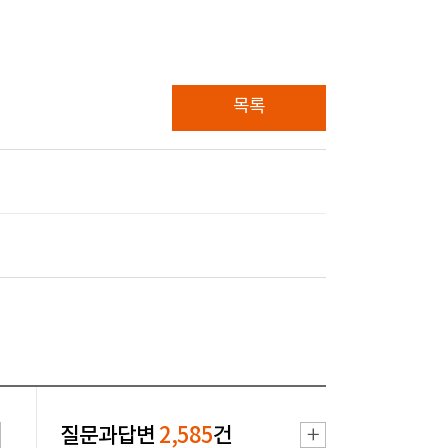
목록
질문과답변
2,585
건