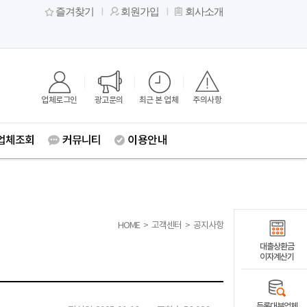
즐겨찾기
회원가입
회사소개
업체로그인
광고문의
최근 본 업체
주의사항
업체조회
커뮤니티
이용안내
HOME
>
고객센터
>
공지사항
대출상환금
이자계산기
등록대부업체