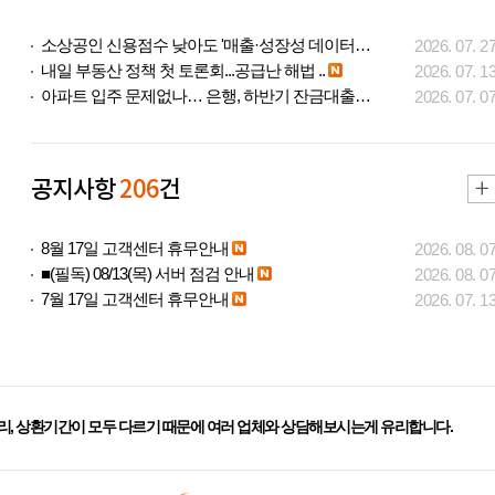
소상공인 신용점수 낮아도 '매출·성장성 데이터..
2026. 07. 2
내일 부동산 정책 첫 토론회...공급난 해법 ..
2026. 07. 1
아파트 입주 문제없나… 은행, 하반기 잔금대출..
2026. 07. 0
공지사항
206
건
8월 17일 고객센터 휴무안내
2026. 08. 0
■(필독) 08/13(목) 서버 점검 안내
2026. 08. 0
7월 17일 고객센터 휴무안내
2026. 07. 1
리, 상환기간이 모두 다르기 때문에 여러 업체와 상담해보시는게 유리합니다.