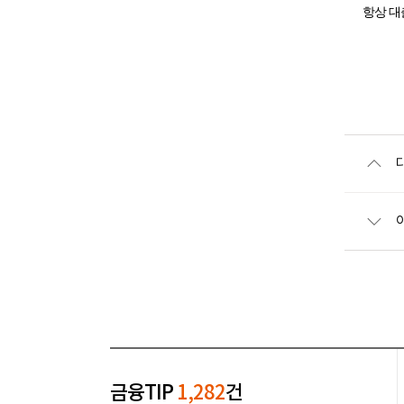
항상 대
금융TIP
1,282
건