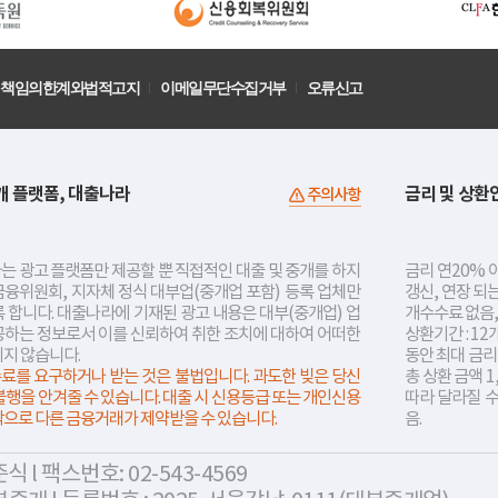
책임의한계와법적고지
이메일무단수집거부
오류신고
개 플랫폼, 대출나라
금리 및 상환
주의사항
는 광고 플랫폼만 제공할 뿐 직접적인 대출 및 중개를 하지
금리 연20% 이
금융위원회, 지자체 정식 대부업(중개업 포함) 등록 업체만
갱신, 연장 되
 합니다. 대출나라에 기재된 광고 내용은 대부(중개업) 업
개수수료 없음,
공하는 정보로서 이를 신뢰하여 취한 조치에 대하여 어떠한
상환기간 : 12
지지 않습니다.
동안 최대 금
료를 요구하거나 받는 것은 불법입니다. 과도한 빚은 당신
총 상환 금액 1
불행을 안겨줄 수 있습니다. 대출 시 신용등급 또는 개인신용
따라 달라질 
락으로 다른 금융거래가 제약받을 수 있습니다.
음.
 l 팩스번호: 02-543-4569