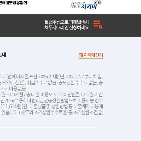
불법추심으로 피해발생시
채무자대리인 신청하세요
안내
이자계산기
내 (연체이자율 포함 20% 이내)(단, 2021. 7. 7부터 체결,
는 계약에 한함), 취급수수료 없음, 중도상환 수수료 없음, 중
 추가비용 없음.
개월 ~ 60개월 / 총 대출 비용 예시 : 100만원을 12개월 기간
리 연20% 적용하여 원리금균등상환방법으로 이용하는 경우
,111,614원 (단, 대출상품 및 상환방법 등 대출계약 내용에
수 있습니다.) 채무의 조기상환수수료율 등 조기상환조건 없