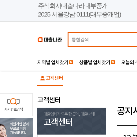
본
주식회사대출나라대부중개
문
2025-서울강남-0111(대부중개업)
바
로
가
기
지역별 업체찾기
상품별 업체찾기
오늘의 
고객센터
고객센터
공지
사기번호검색
대출업체가 모두 한 곳에, 대출나라!
고객센터
회원가입 없이
무료로 이용
가능합니다.