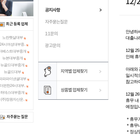
12
공지사항
자주묻는질문
최근 등록 업체
안녕하세
1:1문의
대출나라
노란햇살대부
24시여성대부중..
광고문의
12월 
더베스트대부중개
인해 휴
뉴본대부중개
뉴골드대부중개
아래와 
지역별 업체찾기
뉴골드대부
일시적으
파파파이낸셜대부
참고하여
더편한24시대부..
상품별 업체찾기
하데스대부중개
12월 
(주)정원자산운..
휴무 내
예정입니
자주묻는 질문
＊휴무기
＊휴무내
＊정상영