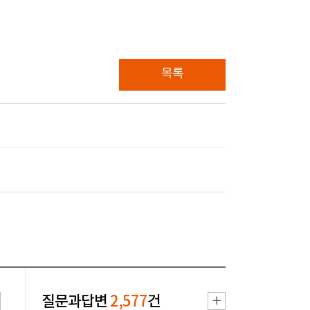
목록
질문과답변
2,577
건