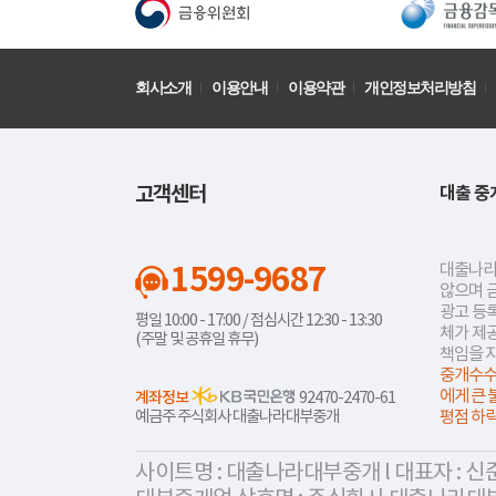
회사소개
이용안내
이용약관
개인정보처리방침
고객센터
대출 중
1599-9687
대출나라
않으며 
광고 등록
평일 10:00 - 17:00 / 점심시간 12:30 - 13:30
체가 제
(주말 및 공휴일 휴무)
책임을 
중개수수
에게 큰 
계좌정보
92470-2470-61
예금주 주식회사 대출나라대부중개
평점 하
사이트명 : 대출나라대부중개 l 대표자 : 신준식