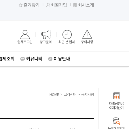
즐겨찾기
회원가입
회사소개
업체로그인
광고문의
최근 본 업체
주의사항
업체조회
커뮤니티
이용안내
HOME
>
고객센터
>
공지사항
대출상환금
이자계산기
등록대부업체