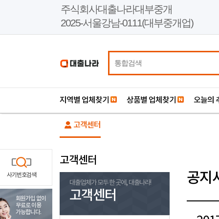
본
주식회사대출나라대부중개
문
2025-서울강남-0111(대부중개업)
바
로
가
기
지역별 업체찾기
상품별 업체찾기
오늘의 
고객센터
고객센터
공지
사기번호검색
대출업체가 모두 한 곳에, 대출나라!
고객센터
회원가입 없이
무료로 이용
가능합니다.