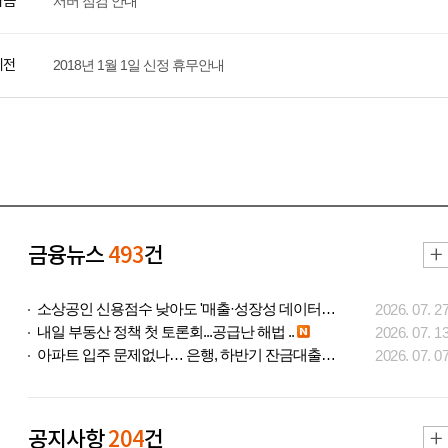
다음
서버 점검 안내
이전
2018년 1월 1일 신정 휴무안내
금융뉴스
493
건
소상공인 신용점수 낮아도 '매출·성장성 데이터..
2026. 07. 2
내일 부동산 정책 첫 토론회...공급난 해법 ..
2026. 07. 1
아파트 입주 문제없나… 은행, 하반기 잔금대출..
2026. 07. 0
공지사항
204
건