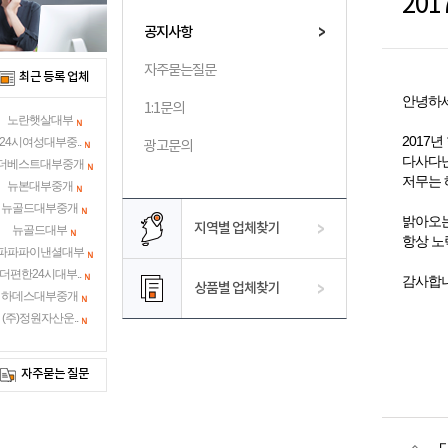
공지사항
자주묻는질문
최근 등록 업체
안녕하세
1:1문의
노란햇살대부
2017
24시여성대부중..
광고문의
다사다난
더베스트대부중개
저무는 
뉴본대부중개
뉴골드대부중개
밝아오는
지역별 업체찾기
뉴골드대부
항상 노
파파파이낸셜대부
더편한24시대부..
감사합니
상품별 업체찾기
하데스대부중개
(주)정원자산운..
자주묻는 질문