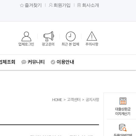
즐겨찾기
회원가입
회사소개
업체로그인
광고문의
최근 본 업체
주의사항
업체조회
커뮤니티
이용안내
HOME
>
고객센터
>
공지사항
대출상환금
이자계산기
등록대부업체