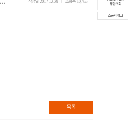
 한해동안 대출나라를 이용해 주셔서 대단히 감사합니다.
작성일: 2017. 12. 29
조회수: 10,465
통합조회
스폰서 링크
목록