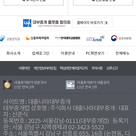
홈페이지 바로가기
회사소개
업체로그인
이용안내
PC화면보기
전체메뉴
이용약관
개인정보처리방침
책임의한계와법적고지
주의사항
오류신고
대출중개분야 방문자수
대출중개분야 대출문의
11년 연속 1위
11년 연속 1위
사이트명 : 대출나라대부중개
대부중개업 상호명 : 주식회사 대출나라대부중개
대표
자 : 신준식
등록번호 : 2025-서울강남-0111(대부중개업)
등록기
관 : 서울 강남구 지역경제과 02-3423-5522
주소 : 서울특별시 강남구 선릉로 655, 16층 (논현동, 디