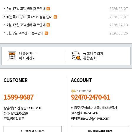
8월 17일 고객센터 휴무안내
2026. 08. 07
■(필독) 08/13(목) 서버 점검 안내
2026. 08. 07
7월 17일 고객센터 휴무안내
2026. 07. 13
6월 3일 고객센터 휴무안내
2026. 05. 26
대출상환금
등록대부업체
이자계산기
통합조회
CUSTOMER
ACCOUNT
1599-9687
92470-2470-61
예금주: 주식회사 대출나라대부중개
상담가능시간: 평일
10:00 -17:00
팩스번호: 02-543-4569
점심시간: 12:30 - 13:30
이메일: na-0366@naver.com
주말, 공휴일 휴무
고객센터 연결
민원상담 연결