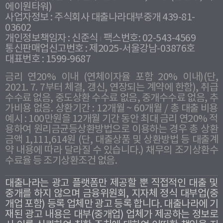
에이원타워)
사업자정보 : 주식회사 대출나라대부중개 439-81-
03602
개인정보책임자 : 신준식
팩스번호: 02-543-4569
통신판매업신고번호 : 제2025-서울강남-03876호
대표번호 : 1599-9687
금리 연20% 이내 (연체이자율 포함 20% 이내)(단,
2021. 7. 7부터 체결, 갱신, 연장되는 계약에 한함), 취급
수수료 없음, 중도상환 수수료 없음, 중개수수료 없음, 추
가비용 없음. 상환기간 : 12개월 ~ 60개월 / 총 대출 비용
예시 : 100만원을 12개월 기간 동안 최대 금리 연20% 적
용하여 원리금균등상환방법으로 이용하는 경우 총 상환
금액 1,111,614원 (단, 대출상품 및 상환방법 등 대출계
약 내용에 따라 달라질 수 있습니다.) 채무의 조기상환수
수료율 등 조기상환조건 없음.
대출나라는 광고 플랫폼만 제공할 뿐 직접적인 대출 및
중개를 하지 않으며 금융위원회, 지자체 정식 대부업(중
개업 포함) 등록 업체만 광고 등록 합니다. 대출나라에 기
재된 광고 내용은 대부(중개업) 업체가 제공하는 정보로