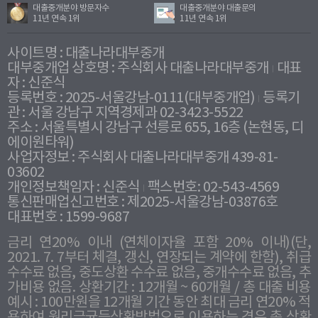
대출중개분야 방문자수
대출중개분야 대출문의
11년 연속 1위
11년 연속 1위
사이트명 : 대출나라대부중개
대부중개업 상호명 : 주식회사 대출나라대부중개
대표
자 : 신준식
등록번호 : 2025-서울강남-0111(대부중개업)
등록기
관 : 서울 강남구 지역경제과 02-3423-5522
주소 : 서울특별시 강남구 선릉로 655, 16층 (논현동, 디
에이원타워)
사업자정보 : 주식회사 대출나라대부중개 439-81-
03602
개인정보책임자 : 신준식
팩스번호: 02-543-4569
통신판매업신고번호 : 제2025-서울강남-03876호
대표번호 : 1599-9687
금리 연20% 이내 (연체이자율 포함 20% 이내)(단,
2021. 7. 7부터 체결, 갱신, 연장되는 계약에 한함), 취급
수수료 없음, 중도상환 수수료 없음, 중개수수료 없음, 추
가비용 없음. 상환기간 : 12개월 ~ 60개월 / 총 대출 비용
예시 : 100만원을 12개월 기간 동안 최대 금리 연20% 적
용하여 원리금균등상환방법으로 이용하는 경우 총 상환