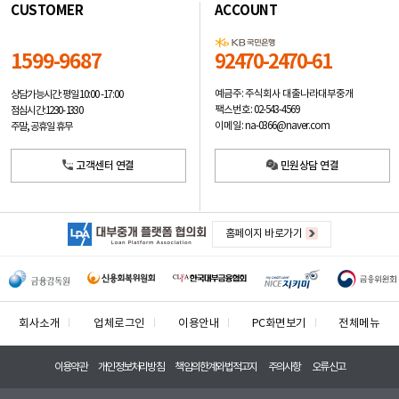
CUSTOMER
ACCOUNT
1599-9687
92470-2470-61
예금주: 주식회사 대출나라대부중개
상담가능시간: 평일
10:00 -17:00
팩스번호: 02-543-4569
점심시간: 12:30 - 13:30
이메일: na-0366@naver.com
주말, 공휴일 휴무
고객센터 연결
민원상담 연결
홈페이지 바로가기
회사소개
업체로그인
이용안내
PC화면보기
전체메뉴
이용약관
개인정보처리방침
책임의한계와법적고지
주의사항
오류신고