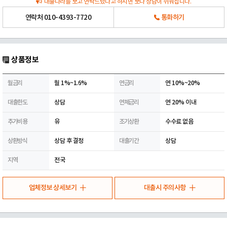
대출나라를 보고 연락드렸다고 하시면 보다 상담이 쉬워집니다.
연락처
010-4393-7720
통화하기
상품정보
월금리
월 1%~1.6%
연금리
연 10%~20%
대출한도
상담
연체금리
연 20% 이내
추가비용
유
조기상환
수수료 없음
상환방식
상담 후 결정
대출기간
상담
지역
전국
업체정보 상세보기
대출시 주의사항