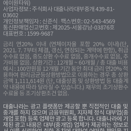
에이원타워)
사업자정보 : 주식회사 대출나라대부중개 439-81-
03602
개인정보책임자 : 신준식
팩스번호: 02-543-4569
통신판매업신고번호 : 제2025-서울강남-03876호
대표번호 : 1599-9687
금리 연20% 이내 (연체이자율 포함 20% 이내)(단,
2021. 7. 7부터 체결, 갱신, 연장되는 계약에 한함), 취급
수수료 없음, 중도상환 수수료 없음, 중개수수료 없음, 추
가비용 없음. 상환기간 : 12개월 ~ 60개월 / 총 대출 비용
예시 : 100만원을 12개월 기간 동안 최대 금리 연20% 적
용하여 원리금균등상환방법으로 이용하는 경우 총 상환
금액 1,111,614원 (단, 대출상품 및 상환방법 등 대출계
약 내용에 따라 달라질 수 있습니다.) 채무의 조기상환수
수료율 등 조기상환조건 없음.
대출나라는 광고 플랫폼만 제공할 뿐 직접적인 대출 및
중개를 하지 않으며 금융위원회, 지자체 정식 대부업(중
개업 포함) 등록 업체만 광고 등록 합니다. 대출나라에 기
재된 광고 내용은 대부(중개업) 업체가 제공하는 정보로