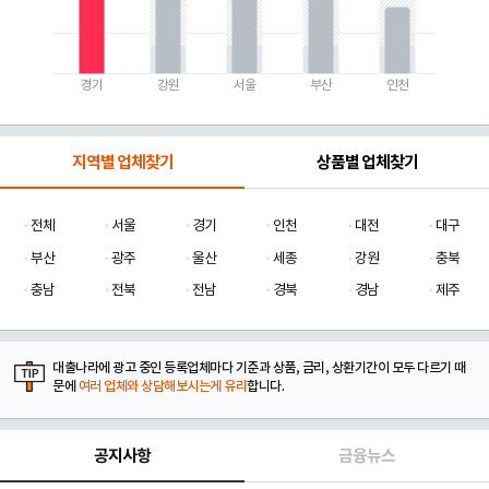
경기
강원
서울
부산
인천
지역별 업체찾기
상품별 업체찾기
전체
서울
경기
인천
대전
대구
부산
광주
울산
세종
강원
충북
충남
전북
전남
경북
경남
제주
대출나라에 광고 중인 등록업체마다 기준과 상품, 금리, 상환기간이 모두 다르기 때
문에
여러 업체와 상담해보시는게 유리
합니다.
공지사항
금융뉴스