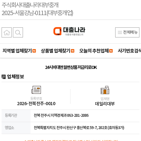
주식회사대출나라대부중개
2025-서울강남-0111(대부중개업)
전체메뉴
지역별 업체찾기
상품별 업체찾기
오늘의 추천업체
사기번호검
24시 비대면 월변상품 저금리로OK
업체정보
등록번호
업체명
2026-전북전주-0010
데일리대부
등록기관
전북 전주시 지역경제과 063-281-2086
영업소
전북특별자치도 전주시 완산구 홍산북로 59-7, 202호 (효자동3가)