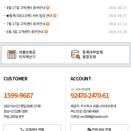
8월 17일 고객센터 휴무안내
2026. 08. 07
■(필독) 08/13(목) 서버 점검 안내
2026. 08. 07
7월 17일 고객센터 휴무안내
2026. 07. 13
6월 3일 고객센터 휴무안내
2026. 05. 26
대출상환금
등록대부업체
이자계산기
통합조회
CUSTOMER
ACCOUNT
1599-9687
92470-2470-61
예금주: 주식회사 대출나라대부중개
상담가능시간: 평일
10:00 -17:00
팩스번호: 02-543-4569
점심시간: 12:30 - 13:30
이메일: na-0366@naver.com
주말, 공휴일 휴무
고객센터 연결
민원상담 연결