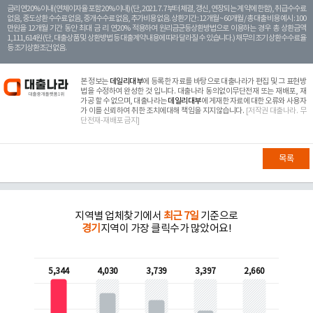
금리 연20% 이내 (연체이자율 포함 20% 이내) (단, 2021. 7. 7부터 체결, 갱신, 연장되는 계 약에 한함), 취급수수료
없음, 중도상환 수수료 없음, 중개수수료 없음, 추가비용 없음. 상환기간 : 12개월 ~ 60개월 / 총 대출 비용 예시 : 100
만원을 12개월 기간 동안 최대 금 리 연20% 적용하여 원리금균등상환방법으로 이용하는 경우 총 상환금액
1,111,614원 (단, 대출상품 및 상환방법 등 대출계약 내용에 따라 달라질 수 있습니다.) 채무의 조기 상환수수료율
등 조기상환조건 없음.
본 정보는
데일리대부
에 등록한 자료를 바탕으로 대출나라가 편집 및 그 표현방
법을 수정하여 완성한 것 입니다. 대출나라 동의없이무단전재 또는 재배포, 재
가공 할 수 없으며, 대출나라는
데일리대부
에 게재한 자료에 대한 오류와 사용자
가 이를 신뢰하여 취한 조치에대해 책임을 지지않습니다.
[저작권 대출나라. 무
단전재-재배포 금지]
목록
지역별 업체찾기에서
최근 7일
기준으로
경기
지역이 가장 클릭수가 많았어요!
5,344
4,030
3,739
3,397
2,660