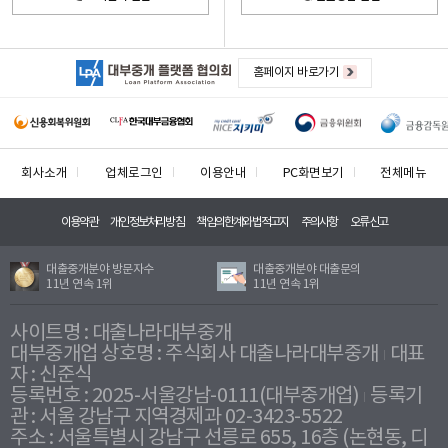
홈페이지 바로가기
회사소개
업체로그인
이용안내
PC화면보기
전체메뉴
이용약관
개인정보처리방침
책임의한계와법적고지
주의사항
오류신고
대출중개분야 방문자수
대출중개분야 대출문의
11년 연속 1위
11년 연속 1위
사이트명 : 대출나라대부중개
대부중개업 상호명 : 주식회사 대출나라대부중개
대표
자 : 신준식
등록번호 : 2025-서울강남-0111(대부중개업)
등록기
관 : 서울 강남구 지역경제과 02-3423-5522
주소 : 서울특별시 강남구 선릉로 655, 16층 (논현동, 디