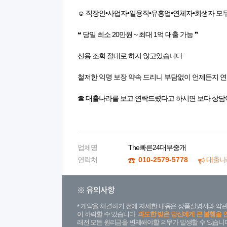
☺️ 직장인•사업자•일용직•유흥업•연체자•회생자 모
❝ 당일 최소 20만원 ~ 최대 1억 대출 가능 ❞
신용 조회 절대로 하지 않고있습니다
철저한 익명 보장 약속 드리니 부담없이 언제든지 
☎ 대출나라를 보고 연락드렸다고 하시면 보다 상담
업체명
The빠른24대부중개
연락처
010-2579-5778
대출나
※ 유의사항
계약을 체결하기 전에 자세한 내용은 상품설명서와 약관
이 하락할 수 있습니다.
과도한 빚은 당신에게 큰 불행을 
래전 모든 원리금을 변제해야할 의무가 발생할 수 있습니다