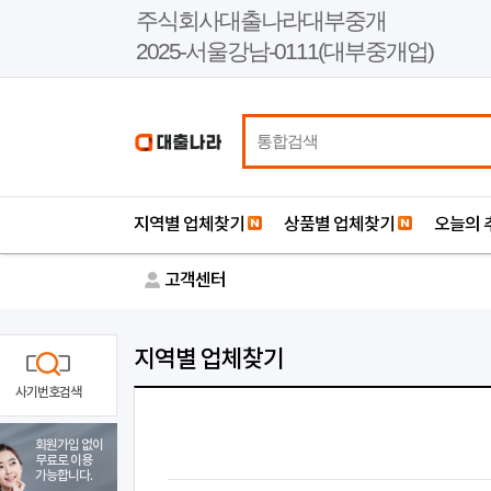
본
주식회사대출나라대부중개
문
2025-서울강남-0111(대부중개업)
바
로
가
기
지역별 업체찾기
상품별 업체찾기
오늘의 
고객센터
지역별 업체찾기
사기번호검색
회원가입 없이
무료로 이용
가능합니다.