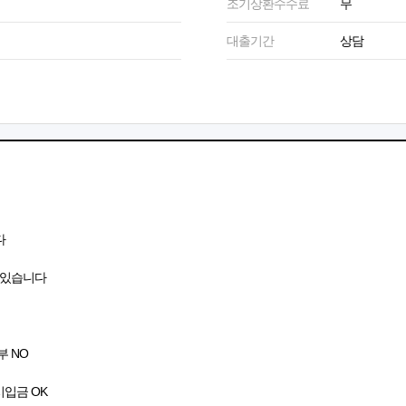
조기상환수수료
무
대출기간
상담
다
 있습니다
부 NO
시입금 OK