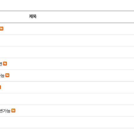
제목
면
가능
변가능