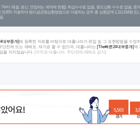
. 7. 7부터 체결, 갱신, 연장되는 계약에 한함), 취급수수료 없음, 중도상환 수수료 없음, 중개
금리 연20% 적용하여 원리금균등상환방법으로 이용하는 경우 총 상환금액 1,111,614원 
음.
24대부중개]
에 등록한 자료를 바탕으로 대출나라가 편집 및 그 표현방법을 수정하
단전재 또는 재배포, 재가공 할 수 없으며, 대출나라는
[The빠른24대부중개]
에
책임을 지지않습니다.
[저작권 대출나라. 무단전재-재배포 금지]
많았어요!
5,503
3,
경기
강