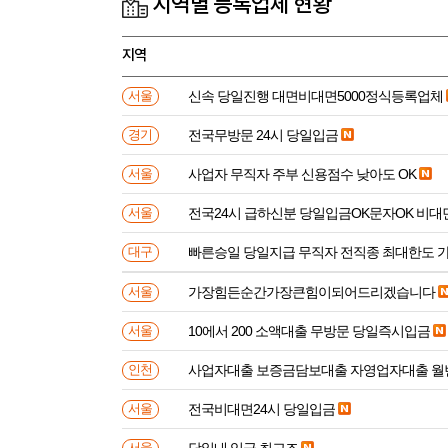
지역별 등록업체 현황
지역
신속 당일진행 대면비대면5000정식등록업체
서울
전국무방문 24시 당일입금
경기
사업자 무직자 주부 신용점수 낮아도 OK
서울
전국24시 급하신분 당일입금OK문자OK 비대
서울
빠른승일 당일지급 무직자 전직종 최대한도 
대구
가장힘든순간가장큰힘이되어드리겠습니다
서울
10에서 200 소액대출 무방문 당일즉시입금
서울
사업자대출 보증금담보대출 자영업자대출 월
인천
전국비대면24시 당일입금
서울
당일내 입금 최고조