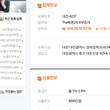
업체정보
등록번호
대전-4237
최근 등록 업체
업체명
The빠른24대부중개
연락처
010-2579-5778
대출나
노란햇살대부
24시여성대부중..
더베스트대부중개
뉴본대부중개
등록기관
대전 대전광역시 경제정책과과( 042-2
뉴골드대부중개
영업소
대전광역시 중구 대둔산로 419-4, 
뉴골드대부
파파파이낸셜대부
더편한24시대부..
하데스대부중개
상품정보
(주)정원자산운..
월금리
월 1%~1.6%
자주묻는 질문
대출한도
3000만원