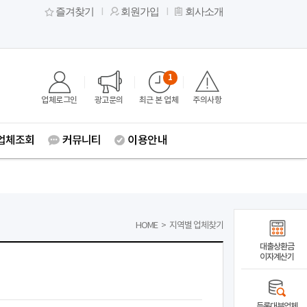
즐겨찾기
회원가입
회사소개
1
업체로그인
광고문의
최근 본 업체
주의사항
업체조회
커뮤니티
이용안내
HOME
>
지역별 업체찾기
대출상환금
이자계산기
등록대부업체