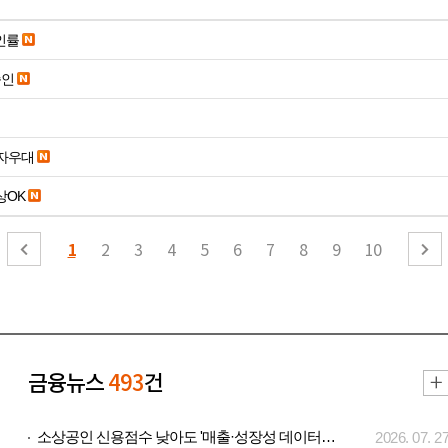
인률
승인
당일입금 수수료x 사업자우대
19세 이상OK
1
2
3
4
5
6
7
8
9
10
금융뉴스
493
건
소상공인 신용점수 낮아도 '매출·성장성 데이터..
2026. 07. 2