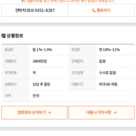
대출나라를 보고 연락드렸다고 하시면 보다 상담이 쉬워집니다.
연락처
010-5351-8287
통화하기
상품정보
월금리
월 1%~1.6%
연금리
연 10%~11%
대출한도
2000만원
연체금리
없음
추가비용
무
조기상환
수수료 없음
상환방식
상담 후 결정
대출기간
최대 60 개월
지역
전국
업체정보 상세보기
대출시 주의사항