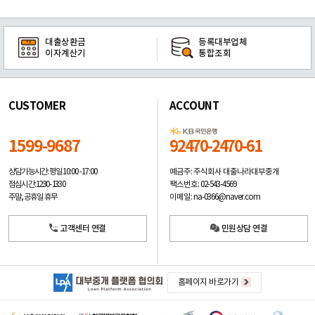
대출상환금
등록대부업체
이자계산기
통합조회
CUSTOMER
ACCOUNT
1599-9687
92470-2470-61
예금주: 주식회사 대출나라대부중개
상담가능시간: 평일
10:00 -17:00
팩스번호: 02-543-4569
점심시간: 12:30 - 13:30
이메일: na-0366@naver.com
주말, 공휴일 휴무
고객센터 연결
민원상담 연결
홈페이지 바로가기