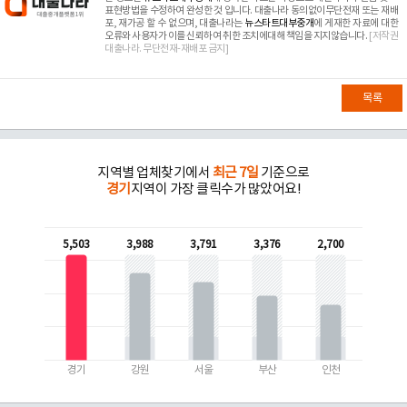
표현방법을 수정하여 완성한 것 입니다. 대출나라 동의없이무단전재 또는 재배
포, 재가공 할 수 없으며, 대출나라는
뉴스타트대부중개
에 게재한 자료에 대한
오류와 사용자가 이를 신뢰하여 취한 조치에대해 책임을 지지않습니다.
[저작권
대출나라. 무단전재-재배포 금지]
목록
지역별 업체찾기에서
최근 7일
기준으로
경기
지역이 가장 클릭수가 많았어요!
5,503
3,988
3,791
3,376
2,700
경기
강원
서울
부산
인천