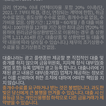
금리 연20% 이내 (연체이자율 포함 20% 이내)(단,
2021. 7. 7부터 체결, 갱신, 연장되는 계약에 한함), 취급
수수료 없음, 중도상환 수수료 없음, 중개수수료 없음, 추
가비용 없음. 상환기간 : 12개월 ~ 60개월 / 총 대출 비용
예시 : 100만원을 12개월 기간 동안 최대 금리 연20% 적
용하여 원리금균등상환방법으로 이용하는 경우 총 상환
금액 1,111,614원 (단, 대출상품 및 상환방법 등 대출계
약 내용에 따라 달라질 수 있습니다.) 채무의 조기상환수
수료율 등 조기상환조건 없음.
대출나라는 광고 플랫폼만 제공할 뿐 직접적인 대출 및
중개를 하지 않으며 금융위원회, 지자체 정식 대부업(중
개업 포함) 등록 업체만 광고 등록 합니다. 대출나라에 기
재된 광고 내용은 대부(중개업) 업체가 제공하는 정보로
서 이를 신뢰하여 취한 조치에 대하여 어떠한 책임을 지
지 않습니다.
중개수수료를 요구하거나 받는 것은 불법입니다. 과도한
빛은 당신에게 큰 불행을 안겨줄 수 있습니다. 대출 시 신
용등급 또는 개인신용평점 하락으로 다른 금융거래가 제
약받을 수 있습니다.