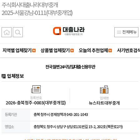
주식회사대출나라대부중개
2025-서울강남-0111(대부중개업)
전체메뉴
지역별 업체찾기
상품별 업체찾기
오늘의 추천업체
사기번호검
전국 월변 24시 당일대출 신용무관
업체정보
등록번호
업체명
2026-충북청주-0003(대부중개업)
뉴스타트대부중개
등록기관
충북 청주시 경제정책과 043-201-1043
영업소
충청북도 청주시 상당구 상당로131번길 15-2, 202호 (북문로2가)