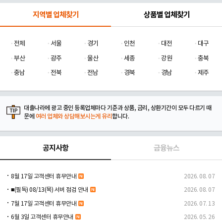
지역별 업체찾기
상품별 업체찾기
전체
서울
경기
인천
대전
대구
부산
광주
울산
세종
강원
충북
충남
전북
전남
경북
경남
제주
대출나라에 광고 중인 등록업체마다 기준과 상품, 금리, 상환기간이 모두 다르기 때
문에
여러 업체와 상담해보시는게 유리
합니다.
공지사항
금융뉴스
8월 17일 고객센터 휴무안내
2026. 08. 07
■(필독) 08/13(목) 서버 점검 안내
2026. 08. 07
7월 17일 고객센터 휴무안내
2026. 07. 13
6월 3일 고객센터 휴무안내
2026. 05. 26