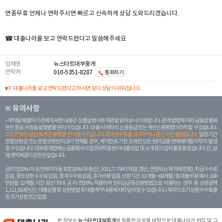
연중무휴 언제나 연락주시면 빠르고 신속하게 상담 도와드리겠습니다.
☎ 대출나라를 보고 연락드렸다고 말씀해주세요
업체명
뉴스타트대부중개
연락처
010-5351-8287
통화하기
대출나라를 보고 연락드렸다고 하시면 보다 상담이 쉬워집니다.
※ 유의사항
계약을 체결하기 전에 자세한 내용은 상품설명서와 약관을 읽어보시기 바랍니다. 관계 법령에 따라 금융상품에
관한 중요 사항을 설명받을 권리가 있습니다. 대 출 시 귀하의 신용등급 또는 개인신용평점이 하락할 수 있습니다.
과도한 빚은 당신 에게 큰 불행을 안겨줄 수 있습니다. 중개수수료를 요구하거나 받는 것은 불법입니다.
일정 기간
분할상환금 또는 분할상환원리금이 연체될 경우, 계약만료 기한 도래전 모든 원리금을 변제해야할 의무가 발생
할 수 있습니다. 대부중개업체는 금융회사의 업무위탁을 받아 대출모집 및 소개 등의 섭외 활동을 돕습니다. 단, 실
제 계약체결의 권한은 없습니다.
금리 연20% 이내 (연체이자율 포함 20% 이내) (단, 2021. 7. 7부터 체결, 갱신, 연장되는 계 약에 한함), 취급수수료
없음, 중도상환 수수료 없음, 중개수수료 없음, 추가비용 없음. 상환기간 : 12개월 ~ 60개월 / 총 대출 비용 예시 : 100
만원을 12개월 기간 동안 최대 금 리 연20% 적용하여 원리금균등상환방법으로 이용하는 경우 총 상환금액
1,111,614원 (단, 대출상품 및 상환방법 등 대출계약 내용에 따라 달라질 수 있습니다.) 채무의 조기 상환수수료율
등 조기상환조건 없음.
본 정보는
뉴스타트대부중개
에 등록한 자료를 바탕으로 대출나라가 편집 및 그