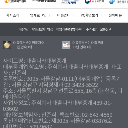
회사소개
업체로그인
이용안내
PC화면보기
전체메뉴
이용약관
개인정보처리방침
책임의한계와법적고지
주의사항
오류신고
대출중개분야 방문자수
대출중개분야 대출문의
11년 연속 1위
11년 연속 1위
사이트명 : 대출나라대부중개
대부중개업 상호명 : 주식회사 대출나라대부중개
대표
자 : 신준식
등록번호 : 2025-서울강남-0111(대부중개업)
등록기
관 : 서울 강남구 지역경제과 02-3423-5522
주소 : 서울특별시 강남구 선릉로 655, 16층 (논현동, 디
에이원타워)
사업자정보 : 주식회사 대출나라대부중개 439-81-
03602
개인정보책임자 : 신준식
팩스번호: 02-543-4569
통신판매업신고번호 : 제2025-서울강남-03876호
대표번호 : 1599-9687