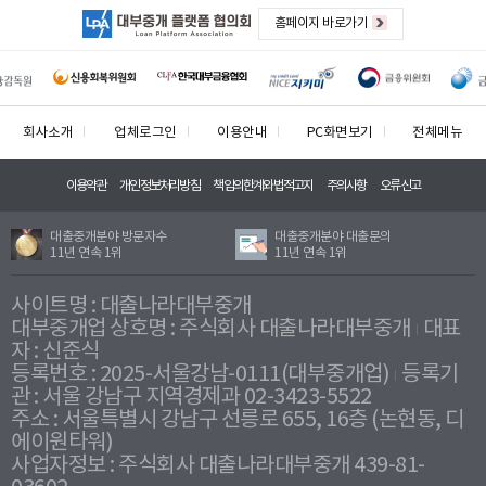
홈페이지 바로가기
회사소개
업체로그인
이용안내
PC화면보기
전체메뉴
이용약관
개인정보처리방침
책임의한계와법적고지
주의사항
오류신고
대출중개분야 방문자수
대출중개분야 대출문의
11년 연속 1위
11년 연속 1위
사이트명 : 대출나라대부중개
대부중개업 상호명 : 주식회사 대출나라대부중개
대표
자 : 신준식
등록번호 : 2025-서울강남-0111(대부중개업)
등록기
관 : 서울 강남구 지역경제과 02-3423-5522
주소 : 서울특별시 강남구 선릉로 655, 16층 (논현동, 디
에이원타워)
사업자정보 : 주식회사 대출나라대부중개 439-81-