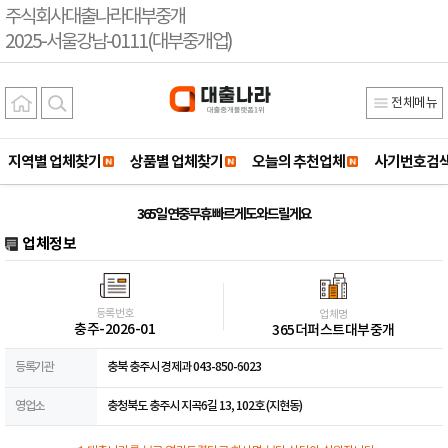
주식회사대출나라대부중개
2025-서울강남-0111(대부중개업)
전체메뉴
지역별 업체찾기
상품별 업체찾기
오늘의 추천업체
사기번호검
365일 연중무휴 빠르게도와드릴게요
업체정보
등록번호
업체명
충주-2026-01
365더퍼스트대부중개
등록기관
충북 충주시 경제과 043-850-6023
영업소
충청북도 충주시 지곡6길 13, 102호 (지현동)