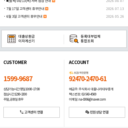
■(필독) 08/13(목) 서버 점검 안내
2026. 08. 07
7월 17일 고객센터 휴무안내
2026. 07. 13
6월 3일 고객센터 휴무안내
2026. 05. 26
대출상환금
등록대부업체
이자계산기
통합조회
CUSTOMER
ACCOUNT
1599-9687
92470-2470-61
예금주: 주식회사 대출나라대부중개
상담가능시간: 평일
10:00 -17:00
팩스번호: 02-543-4569
점심시간: 12:30 - 13:30
이메일: na-0366@naver.com
주말, 공휴일 휴무
고객센터 연결
민원상담 연결