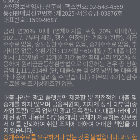
03602
개인정보책임자 : 신준식
팩스번호: 02-543-4569
통신판매업신고번호 : 제2025-서울강남-03876호
대표번호 : 1599-9687
금리 연20% 이내 (연체이자율 포함 20% 이내)(단,
2021. 7. 7부터 체결, 갱신, 연장되는 계약에 한함), 취급
수수료 없음, 중도상환 수수료 없음, 중개수수료 없음, 추
가비용 없음. 상환기간 : 12개월 ~ 60개월 / 총 대출 비용
예시 : 100만원을 12개월 기간 동안 최대 금리 연20% 적
용하여 원리금균등상환방법으로 이용하는 경우 총 상환
금액 1,111,614원 (단, 대출상품 및 상환방법 등 대출계
약 내용에 따라 달라질 수 있습니다.) 채무의 조기상환수
수료율 등 조기상환조건 없음.
대출나라는 광고 플랫폼만 제공할 뿐 직접적인 대출 및
중개를 하지 않으며 금융위원회, 지자체 정식 대부업(중
개업 포함) 등록 업체만 광고 등록 합니다. 대출나라에 기
재된 광고 내용은 대부(중개업) 업체가 제공하는 정보로
서 이를 신뢰하여 취한 조치에 대하여 어떠한 책임을 지
지 않습니다.
중개수수료를 요구하거나 받는 것은 불법입니다. 과도한