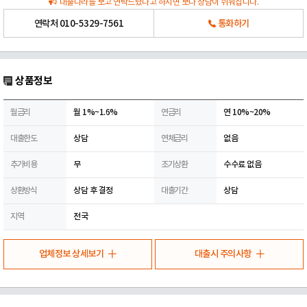
대출나라를 보고 연락드렸다고 하시면 보다 상담이 쉬워집니다.
연락처
010-5329-7561
통화하기
상품정보
월금리
월 1%~1.6%
연금리
연 10%~20%
대출한도
상담
연체금리
없음
추가비용
무
조기상환
수수료 없음
상환방식
상담 후 결정
대출기간
상담
지역
전국
업체정보 상세보기
대출시 주의사항