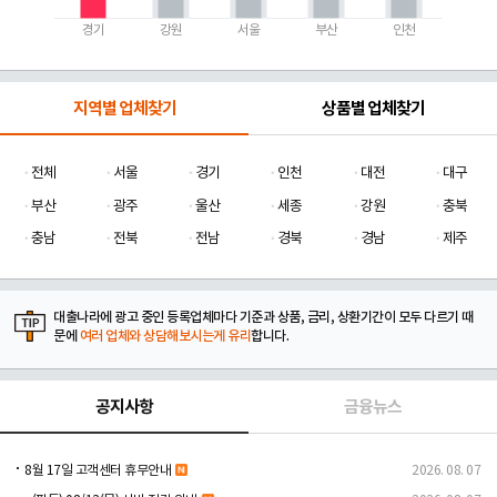
경기
강원
서울
부산
인천
지역별 업체찾기
상품별 업체찾기
전체
서울
경기
인천
대전
대구
부산
광주
울산
세종
강원
충북
충남
전북
전남
경북
경남
제주
대출나라에 광고 중인 등록업체마다 기준과 상품, 금리, 상환기간이 모두 다르기 때
문에
여러 업체와 상담해보시는게 유리
합니다.
공지사항
금융뉴스
8월 17일 고객센터 휴무안내
2026. 08. 07