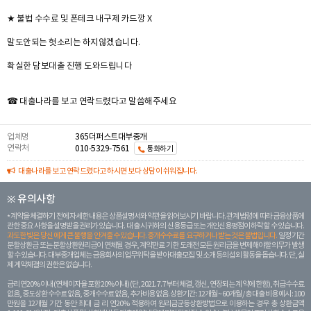
★ 불법 수수료 및 폰테크 내구제 카드깡 X
말도안되는 헛소리는 하지않겠습니다.
확실한 담보대출 진행 도와드립니다
☎ 대출나라를 보고 연락드렸다고 말씀해주세요
업체명
365더퍼스트대부중개
연락처
010-5329-7561
통화하기
대출나라를 보고 연락드렸다고 하시면 보다 상담이 쉬워집니다.
※ 유의사항
계약을 체결하기 전에 자세한 내용은 상품설명서와 약관을 읽어보시기 바랍니다. 관계 법령에 따라 금융상품에
관한 중요 사항을 설명받을 권리가 있습니다. 대 출 시 귀하의 신용등급 또는 개인신용평점이 하락할 수 있습니다.
과도한 빚은 당신 에게 큰 불행을 안겨줄 수 있습니다. 중개수수료를 요구하거나 받는 것은 불법입니다.
일정 기간
분할상환금 또는 분할상환원리금이 연체될 경우, 계약만료 기한 도래전 모든 원리금을 변제해야할 의무가 발생
할 수 있습니다. 대부중개업체는 금융회사의 업무위탁을 받아 대출모집 및 소개 등의 섭외 활동을 돕습니다. 단, 실
제 계약체결의 권한은 없습니다.
금리 연20% 이내 (연체이자율 포함 20% 이내) (단, 2021. 7. 7부터 체결, 갱신, 연장되는 계 약에 한함), 취급수수료
없음, 중도상환 수수료 없음, 중개수수료 없음, 추가비용 없음. 상환기간 : 12개월 ~ 60개월 / 총 대출 비용 예시 : 100
만원을 12개월 기간 동안 최대 금 리 연20% 적용하여 원리금균등상환방법으로 이용하는 경우 총 상환금액