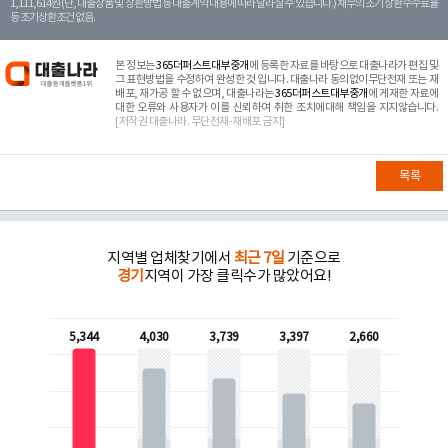
1,111,614원 (단, 대출상품 및 상환방법 등 대출계약 내용에 따라 달라질 수 있습니다.) 채무의 조기 상환수수료율
등 조기상환조건 없음.
본 정보는
365더퍼스트대부중개
에 등록한 자료를 바탕으로 대출나라가 편집 및
그 표현방법을 수정하여 완성한 것 입니다. 대출나라 동의없이무단전재 또는 재
배포, 재가공 할 수 없으며, 대출나라는
365더퍼스트대부중개
에 게재한 자료에
대한 오류와 사용자가 이를 신뢰하여 취한 조치에대해 책임을 지지않습니다.
[저작권 대출나라. 무단전재-재배포 금지]
목록
지역별 업체찾기에서
최근 7일
기준으로
경기
지역이 가장 클릭수가 많았어요!
5,344
4,030
3,739
3,397
2,660