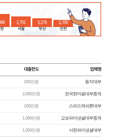
988
3,791
3,376
2,700
원
서울
부산
인천
대출한도
업체명
200만원
둥지대부
2,000만원
전국한마음대부중개
100만원
스피드캐쉬론대부
1,000만원
교보파이낸셜대부중개
1,000만원
서한파이낸셜대부