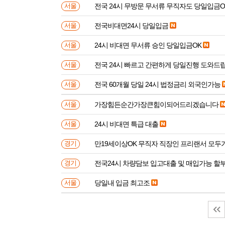
전국 24시 무방문 무서류 무직자도 당일입금O
서울
전국비대면24시 당일입금
서울
24시 비대면 무서류 승인 당일입금OK
서울
전국 24시 빠르고 간편하게 당일진행 도와드
서울
전국 60개월 당일 24시 법정금리 외국인가능
서울
가장힘든순간가장큰힘이되어드리겠습니다
서울
24시 비대면 특급 대출
서울
만19세이상OK 무직자 직장인 프리랜서 모두
경기
전국24시 차량담보 입고대출 및 매입가능 할
경기
당일내 입금 최고조
서울