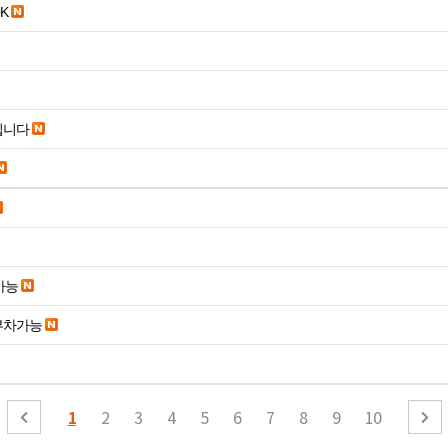
K
립니다
가능
부차가능
1
2
3
4
5
6
7
8
9
10