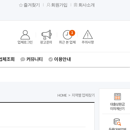
즐겨찾기
회원가입
회사소개
1
업체로그인
광고문의
최근 본 업체
주의사항
업체조회
커뮤니티
이용안내
HOME
>
지역별 업체찾기
대출상환금
이자계산기
등록대부업체