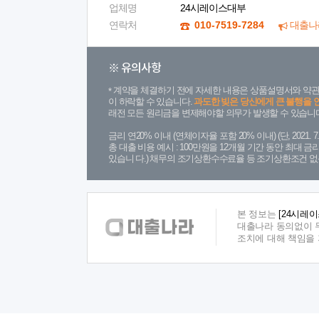
업체명
24시레이스대부
연락처
010-7519-7284
대출나
※ 유의사항
계약을 체결하기 전에 자세한 내용은 상품설명서와 약관
이 하락할 수 있습니다.
과도한 빚은 당신에게 큰 불행을 
래전 모든 원리금을 변제해야할 의무가 발생할 수 있습니다
금리 연20% 이내 (연체이자율 포함 20% 이내) (단, 2021
총 대출 비용 예시 : 100만원을 12개월 기간 동안 최대 
있습니 다.) 채무의 조기상환수수료율 등 조기상환조건 없
본 정보는
[24시레
대출나라 동의없이 무
조치에 대해 책임을