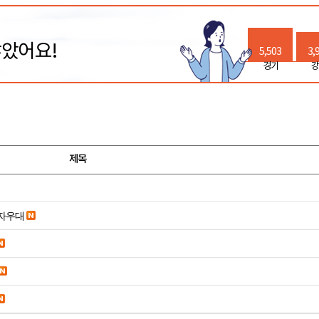
많았어요!
5,503
3,
경기
강
제목
당일입금 수수료x 사업자우대