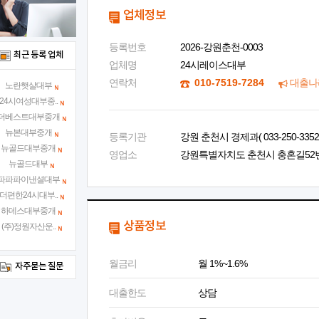
업체정보
등록번호
2026-강원춘천-0003
최근 등록 업체
업체명
24시레이스대부
연락처
010-7519-7284
대출나
노란햇살대부
24시여성대부중..
더베스트대부중개
뉴본대부중개
등록기관
강원 춘천시 경제과( 033-250-3352 
뉴골드대부중개
영업소
강원특별자치도 춘천시 충혼길52번길 
뉴골드대부
파파파이낸셜대부
더편한24시대부..
하데스대부중개
상품정보
(주)정원자산운..
월금리
월 1%~1.6%
자주묻는 질문
대출한도
상담