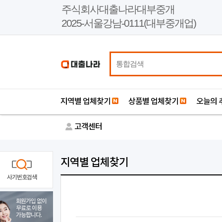
본
주식회사대출나라대부중개
문
2025-서울강남-0111(대부중개업)
바
로
가
기
지역별 업체찾기
상품별 업체찾기
오늘의 
고객센터
지역별 업체찾기
사기번호검색
회원가입 없이
무료로 이용
가능합니다.