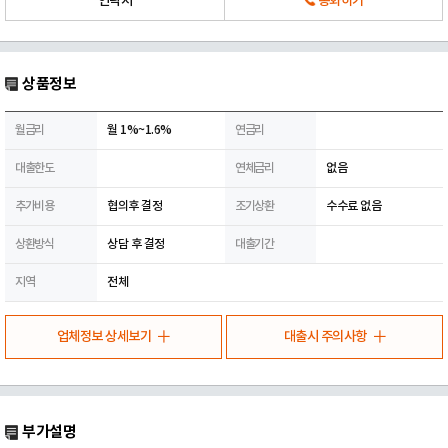
연락처
통화하기
상품정보
월금리
월 1%~1.6%
연금리
대출한도
연체금리
없음
추가비용
협의후 결정
조기상환
수수료 없음
상환방식
상담 후 결정
대출기간
지역
전체
업체정보 상세보기
대출시 주의사항
부가설명