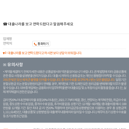
☎ 대출나라를 보고 연락드렸다고 말씀해주세요
업체명
연락처
통화하기
대출나라를 보고 연락드렸다고 하시면 보다 상담이 쉬워집니다.
※ 유의사항
계약을 체결하기 전에 자세한 내용은 상품설명서와 약관을 읽어보시기 바랍니다. 관계 법령에 따라 금융상품에
관한 중요 사항을 설명받을 권리가 있습니다. 대 출 시 귀하의 신용등급 또는 개인신용평점이 하락할 수 있습니다.
과도한 빚은 당신 에게 큰 불행을 안겨줄 수 있습니다. 중개수수료를 요구하거나 받는 것은 불법입니다.
일정 기간
분할상환금 또는 분할상환원리금이 연체될 경우, 계약만료 기한 도래전 모든 원리금을 변제해야할 의무가 발생
할 수 있습니다. 대부중개업체는 금융회사의 업무위탁을 받아 대출모집 및 소개 등의 섭외 활동을 돕습니다. 단, 실
제 계약체결의 권한은 없습니다.
금리 연20% 이내 (연체이자율 포함 20% 이내) (단, 2021. 7. 7부터 체결, 갱신, 연장되는 계 약에 한함), 취급수수료
없음, 중도상환 수수료 없음, 중개수수료 없음, 추가비용 없음. 상환기간 : 12개월 ~ 60개월 / 총 대출 비용 예시 : 100
만원을 12개월 기간 동안 최대 금 리 연20% 적용하여 원리금균등상환방법으로 이용하는 경우 총 상환금액
1,111,614원 (단, 대출상품 및 상환방법 등 대출계약 내용에 따라 달라질 수 있습니다.) 채무의 조기 상환수수료율
등 조기상환조건 없음.