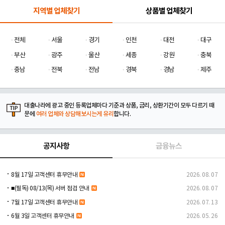
지역별 업체찾기
상품별 업체찾기
전체
서울
경기
인천
대전
대구
부산
광주
울산
세종
강원
충북
충남
전북
전남
경북
경남
제주
대출나라에 광고 중인 등록업체마다 기준과 상품, 금리, 상환기간이 모두 다르기 때
문에
여러 업체와 상담해보시는게 유리
합니다.
공지사항
금융뉴스
8월 17일 고객센터 휴무안내
2026. 08. 07
■(필독) 08/13(목) 서버 점검 안내
2026. 08. 07
7월 17일 고객센터 휴무안내
2026. 07. 13
6월 3일 고객센터 휴무안내
2026. 05. 26