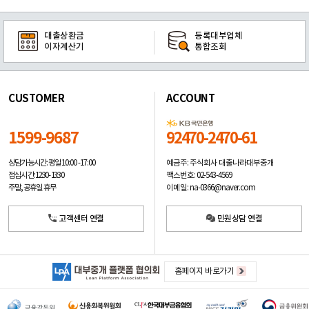
대출상환금
등록대부업체
이자계산기
통합조회
CUSTOMER
ACCOUNT
1599-9687
92470-2470-61
예금주: 주식회사 대출나라대부중개
상담가능시간: 평일
10:00 -17:00
팩스번호: 02-543-4569
점심시간: 12:30 - 13:30
이메일: na-0366@naver.com
주말, 공휴일 휴무
고객센터 연결
민원상담 연결
홈페이지 바로가기