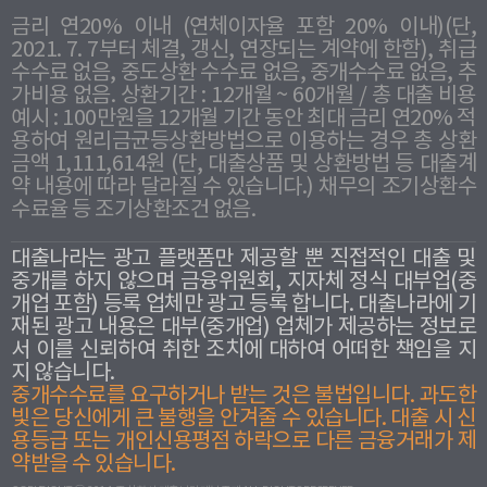
금리 연20% 이내 (연체이자율 포함 20% 이내)(단,
2021. 7. 7부터 체결, 갱신, 연장되는 계약에 한함), 취급
수수료 없음, 중도상환 수수료 없음, 중개수수료 없음, 추
가비용 없음. 상환기간 : 12개월 ~ 60개월 / 총 대출 비용
예시 : 100만원을 12개월 기간 동안 최대 금리 연20% 적
용하여 원리금균등상환방법으로 이용하는 경우 총 상환
금액 1,111,614원 (단, 대출상품 및 상환방법 등 대출계
약 내용에 따라 달라질 수 있습니다.) 채무의 조기상환수
수료율 등 조기상환조건 없음.
대출나라는 광고 플랫폼만 제공할 뿐 직접적인 대출 및
중개를 하지 않으며 금융위원회, 지자체 정식 대부업(중
개업 포함) 등록 업체만 광고 등록 합니다. 대출나라에 기
재된 광고 내용은 대부(중개업) 업체가 제공하는 정보로
서 이를 신뢰하여 취한 조치에 대하여 어떠한 책임을 지
지 않습니다.
중개수수료를 요구하거나 받는 것은 불법입니다. 과도한
빛은 당신에게 큰 불행을 안겨줄 수 있습니다. 대출 시 신
용등급 또는 개인신용평점 하락으로 다른 금융거래가 제
약받을 수 있습니다.