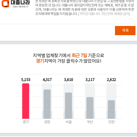
본 정보는
에 등록한 자료를 바탕으로 대출나라가 편집 및 그 표현방법을 수정하
여 완성한 것 입니다. 대출나라 동의없이무단전재 또는 재배포, 재가공 할 수 없
으며, 대출나라는
에 게재한 자료에 대한 오류와 사용자가 이를 신뢰하여 취한
조치에대해 책임을 지지않습니다.
[저작권 대출나라. 무단전재-재배포 금지]
목록
지역별 업체찾기에서
최근 7일
기준으로
경기
지역이 가장 클릭수가 많았어요!
5,153
4,317
3,610
3,117
2,622
경기
강원
서울
부산
인천