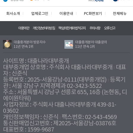
회사소개
업체로그인
이용안내
PC화면보기
전체메뉴
이용약관
개인정보처리방침
책임의한계와법적고지
주의사항
오류신고
대출중개분야 방문자수
대출중개분야 대출문의
11년 연속 1위
11년 연속 1위
사이트명 : 대출나라대부중개
대부중개업 상호명 : 주식회사 대출나라대부중개
대표
자 : 신준식
등록번호 : 2025-서울강남-0111(대부중개업)
등록기
관 : 서울 강남구 지역경제과 02-3423-5522
주소 : 서울특별시 강남구 선릉로 655, 16층 (논현동, 디
에이원타워)
사업자정보 : 주식회사 대출나라대부중개 439-81-
03602
개인정보책임자 : 신준식
팩스번호: 02-543-4569
통신판매업신고번호 : 제2025-서울강남-03876호
대표번호 : 1599-9687