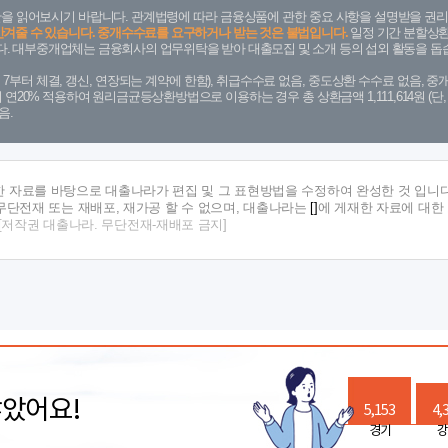
을 읽어보시기 바랍니다. 관계법령에 따라 금융상품에 관한 중요 사항을 설명받을 권리
안겨줄 수 있습니다. 중개수수료를 요구하거나 받는 것은 불법입니다.
일정 기간 분할상환
. 대부중개업체는 금융회사의 업무위탁을 받아 대출모집 및 소개 등의 섭외 활동을 돕습
. 7. 7부터 체결, 갱신, 연장되는 계약에 한함), 취급수수료 없음, 중도상환 수수료 없음, 중개
금리 연20% 적용하여 원리금균등상환방법으로 이용하는 경우 총 상환금액 1,111,614원 
음.
한 자료를 바탕으로 대출나라가 편집 및 그 표현방법을 수정하여 완성한 것 입니다
단전재 또는 재배포, 재가공 할 수 없으며, 대출나라는
[]
에 게재한 자료에 대한
[저작권 대출나라. 무단전재-재배포 금지]
많았어요!
5,153
4,
경기
강