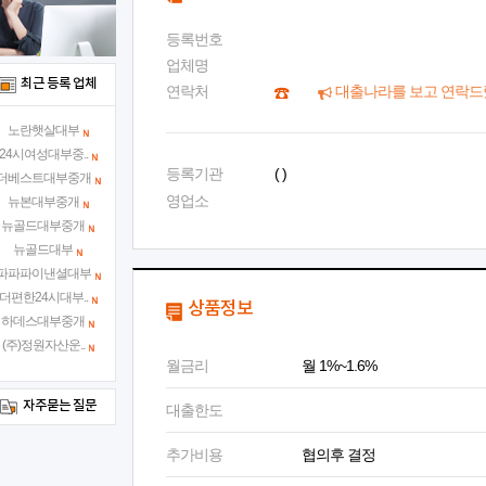
등록번호
업체명
최근 등록 업체
연락처
대출나라를 보고 연락드
노란햇살대부
24시여성대부중..
등록기관
( )
더베스트대부중개
영업소
뉴본대부중개
뉴골드대부중개
뉴골드대부
파파파이낸셜대부
더편한24시대부..
상품정보
하데스대부중개
(주)정원자산운..
월금리
월 1%~1.6%
자주묻는 질문
대출한도
추가비용
협의후 결정