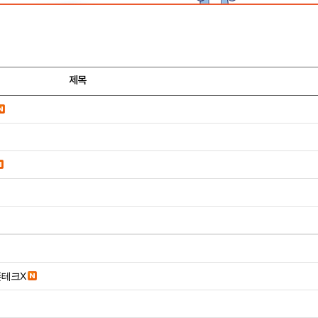
제목
폰테크X