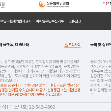
책임의한계와법적고지
이메일무단수집거부
오류신고
개 플랫폼, 대출나라
금리 및 상환
주의사항
는 광고 플랫폼만 제공할 뿐 직접적인 대출 및 중개를 하지
금리 연20% 이
금융위원회, 지자체 정식 대부업(중개업 포함) 등록 업체만
갱신, 연장 되
 합니다. 대출나라에 기재된 광고 내용은 대부(중개업) 업
개수수료 없음,
공하는 정보로서 이를 신뢰하여 취한 조치에 대하여 어떠한
상환기간 : 12
지지 않습니다.
동안 최대 금
료를 요구하거나 받는 것은 불법입니다. 과도한 빚은 당신
총 상환 금액 1
불행을 안겨줄 수 있습니다. 대출 시 신용등급 또는 개인신용
따라 달라질 
락으로 다른 금융거래가 제약받을 수 있습니다.
음.
 l 팩스번호: 02-543-4569