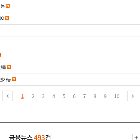
가능
금O
인률
변가능
1
2
3
4
5
6
7
8
9
10
금융뉴스
493
건