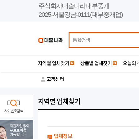
본
주식회사대출나라대부중개
문
2025-서울강남-0111(대부중개업)
바
로
가
기
지역별 업체찾기
상품별 업체찾기
오늘의 
고객센터
지역별 업체찾기
사기번호검색
회원가입 없이
무료로 이용
가능합니다.
업체정보