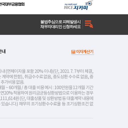
불법추심으로 피해발생시
채무자대리인 신청하세요
안내
이자계산기
내 (연체이자율 포함 20% 이내)(단, 2021. 7. 7부터 체결,
는 계약에 한함), 취급수수료 없음, 중도상환 수수료 없음, 중
 추가비용 없음.
개월 ~ 60개월 / 총 대출 비용 예시 : 100만원을 12개월 기간
리 연20% 적용하여 원리금균등상환방법으로 이용하는 경우
,111,614원 (단, 대출상품 및 상환방법 등 대출계약 내용에
수 있습니다.) 채무의 조기상환수수료율 등 조기상환조건 없