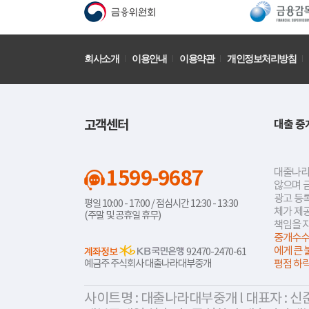
회사소개
이용안내
이용약관
개인정보처리방침
고객센터
대출 중
1599-9687
대출나라
않으며 
광고 등록
평일 10:00 - 17:00 / 점심시간 12:30 - 13:30
체가 제
(주말 및 공휴일 휴무)
책임을 
중개수수
에게 큰 
계좌정보
92470-2470-61
예금주 주식회사 대출나라대부중개
평점 하
사이트명 : 대출나라대부중개 l 대표자 : 신준식