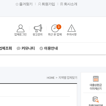
즐겨찾기
회원가입
회사소개
1
업체로그인
광고문의
최근 본 업체
주의사항
업체조회
커뮤니티
이용안내
HOME
>
지역별 업체찾기
대출상환금
이자계산기
등록대부업체