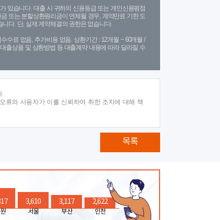
가 있습니다. 대출 시 귀하의 신용등급 또는 개인신용평점
금 또는 분할상환원리금이 연체될 경우, 계약만료 기한 도
니다. 단, 실제 계약체결의 권한은 없습니다.
수수료 없음, 추가비용 없음. 상환기간 : 12개월 ~ 60개월 /
(단, 대출상품 및 상환방법 등 대출계약 내용에 따라 달라질 수
.
 오류와 사용자가 이를 신뢰하여 취한 조치에 대해 책
목록
317
3,610
3,117
2,622
원
서울
부산
인천