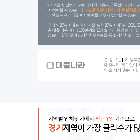
계약을 체결하기 전에 자세한 내용은 상품설명서와 약관
이 하락할 수 있습니다.
과도한 빚은 당신에게 큰 불행을 
래전 모든 원리금을 변제해야할 의무가 발생할 수 있습니다
금리 연20% 이내 (연체이자율 포함 20% 이내) (단, 2021
총 대출 비용 예시 : 100만원을 12개월 기간 동안 최대 
있습니 다.) 채무의 조기상환수수료율 등 조기상환조건 없
본 정보는
[]
에 등록
대출나라 동의없이 무
임을 지지않습니다.
지역별 업체찾기에서
최근 7일
기준으로
경기
지역
이 가장 클릭수가 