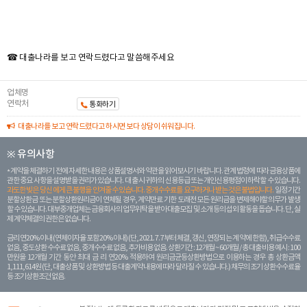
☎ 대출나라를 보고 연락드렸다고 말씀해주세요
업체명
연락처
통화하기
대출나라를 보고 연락드렸다고 하시면 보다 상담이 쉬워집니다.
※ 유의사항
계약을 체결하기 전에 자세한 내용은 상품설명서와 약관을 읽어보시기 바랍니다. 관계 법령에 따라 금융상품에
관한 중요 사항을 설명받을 권리가 있습니다. 대 출 시 귀하의 신용등급 또는 개인신용평점이 하락할 수 있습니다.
과도한 빚은 당신 에게 큰 불행을 안겨줄 수 있습니다. 중개수수료를 요구하거나 받는 것은 불법입니다.
일정 기간
분할상환금 또는 분할상환원리금이 연체될 경우, 계약만료 기한 도래전 모든 원리금을 변제해야할 의무가 발생
할 수 있습니다. 대부중개업체는 금융회사의 업무위탁을 받아 대출모집 및 소개 등의 섭외 활동을 돕습니다. 단, 실
제 계약체결의 권한은 없습니다.
금리 연20% 이내 (연체이자율 포함 20% 이내) (단, 2021. 7. 7부터 체결, 갱신, 연장되는 계 약에 한함), 취급수수료
없음, 중도상환 수수료 없음, 중개수수료 없음, 추가비용 없음. 상환기간 : 12개월 ~ 60개월 / 총 대출 비용 예시 : 100
만원을 12개월 기간 동안 최대 금 리 연20% 적용하여 원리금균등상환방법으로 이용하는 경우 총 상환금액
1,111,614원 (단, 대출상품 및 상환방법 등 대출계약 내용에 따라 달라질 수 있습니다.) 채무의 조기 상환수수료율
등 조기상환조건 없음.