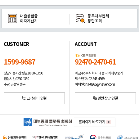
대출상환금
등록대부업체
이자계산기
통합조회
CUSTOMER
ACCOUNT
1599-9687
92470-2470-61
예금주: 주식회사 대출나라대부중개
상담가능시간: 평일
10:00 -17:00
팩스번호: 02-543-4569
점심시간: 12:30 - 13:30
이메일: na-0366@naver.com
주말, 공휴일 휴무
고객센터 연결
민원상담 연결
홈페이지 바로가기