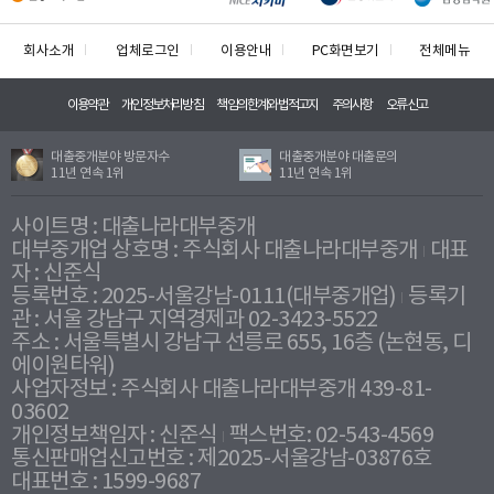
회사소개
업체로그인
이용안내
PC화면보기
전체메뉴
이용약관
개인정보처리방침
책임의한계와법적고지
주의사항
오류신고
대출중개분야 방문자수
대출중개분야 대출문의
11년 연속 1위
11년 연속 1위
사이트명 : 대출나라대부중개
대부중개업 상호명 : 주식회사 대출나라대부중개
대표
자 : 신준식
등록번호 : 2025-서울강남-0111(대부중개업)
등록기
관 : 서울 강남구 지역경제과 02-3423-5522
주소 : 서울특별시 강남구 선릉로 655, 16층 (논현동, 디
에이원타워)
사업자정보 : 주식회사 대출나라대부중개 439-81-
03602
개인정보책임자 : 신준식
팩스번호: 02-543-4569
통신판매업신고번호 : 제2025-서울강남-03876호
대표번호 : 1599-9687