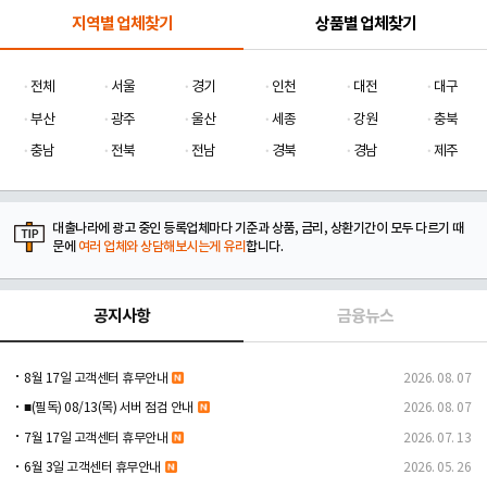
지역별 업체찾기
상품별 업체찾기
전체
서울
경기
인천
대전
대구
부산
광주
울산
세종
강원
충북
충남
전북
전남
경북
경남
제주
대출나라에 광고 중인 등록업체마다 기준과 상품, 금리, 상환기간이 모두 다르기 때
문에
여러 업체와 상담해보시는게 유리
합니다.
공지사항
금융뉴스
8월 17일 고객센터 휴무안내
2026. 08. 07
■(필독) 08/13(목) 서버 점검 안내
2026. 08. 07
7월 17일 고객센터 휴무안내
2026. 07. 13
6월 3일 고객센터 휴무안내
2026. 05. 26