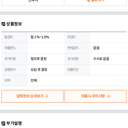
연락처
통화하기
상품정보
월금리
월 1%~1.6%
연금리
대출한도
연체금리
없음
추가비용
협의후 결정
조기상환
수수료 없음
상환방식
상담 후 결정
대출기간
지역
전체
업체정보 상세보기
대출시 주의사항
부가설명