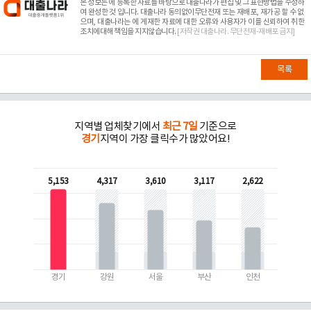
본 정보는
에 등록한 자료를 바탕으로 대출나라가 편집 및 그 표현방법을 수정하
여 완성한 것 입니다. 대출나라 동의없이무단전재 또는 재배포, 재가공 할 수 없
으며, 대출나라는
에 게재한 자료에 대한 오류와 사용자가 이를 신뢰하여 취한
조치에대해 책임을 지지않습니다.
[저작권 대출나라. 무단전재-재배포 금지]
목록
지역별 업체찾기에서
최근 7일
기준으로
경기
지역이 가장 클릭수가 많았어요!
5,153
4,317
3,610
3,117
2,622
경기
강원
서울
부산
인천