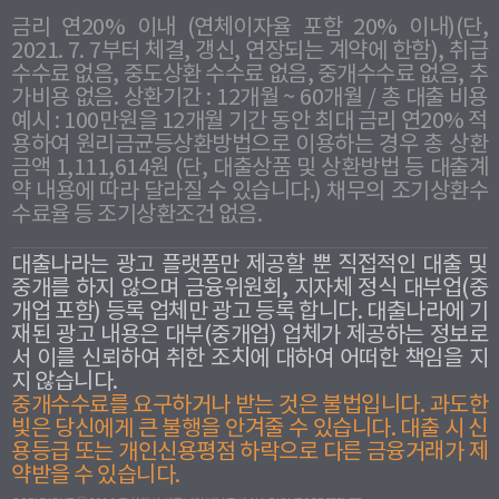
금리 연20% 이내 (연체이자율 포함 20% 이내)(단,
2021. 7. 7부터 체결, 갱신, 연장되는 계약에 한함), 취급
수수료 없음, 중도상환 수수료 없음, 중개수수료 없음, 추
가비용 없음. 상환기간 : 12개월 ~ 60개월 / 총 대출 비용
예시 : 100만원을 12개월 기간 동안 최대 금리 연20% 적
용하여 원리금균등상환방법으로 이용하는 경우 총 상환
금액 1,111,614원 (단, 대출상품 및 상환방법 등 대출계
약 내용에 따라 달라질 수 있습니다.) 채무의 조기상환수
수료율 등 조기상환조건 없음.
대출나라는 광고 플랫폼만 제공할 뿐 직접적인 대출 및
중개를 하지 않으며 금융위원회, 지자체 정식 대부업(중
개업 포함) 등록 업체만 광고 등록 합니다. 대출나라에 기
재된 광고 내용은 대부(중개업) 업체가 제공하는 정보로
서 이를 신뢰하여 취한 조치에 대하여 어떠한 책임을 지
지 않습니다.
중개수수료를 요구하거나 받는 것은 불법입니다. 과도한
빛은 당신에게 큰 불행을 안겨줄 수 있습니다. 대출 시 신
용등급 또는 개인신용평점 하락으로 다른 금융거래가 제
약받을 수 있습니다.