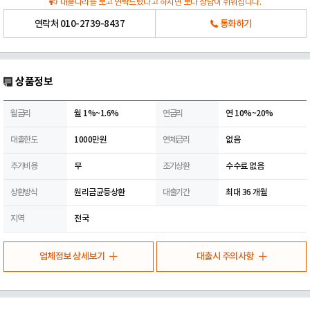
대출나라를 보고 연락드렸다고 하시면 보다 상담이 쉬워집니다.
연락처
010-2739-8437
통화하기
상품정보
월금리
월 1%~1.6%
연금리
연 10%~20%
대출한도
1000만원
연체금리
없음
추가비용
무
조기상환
수수료 없음
상환방식
원리금균등상환
대출기간
최대 36 개월
지역
전국
업체정보 상세보기
대출시 주의사항