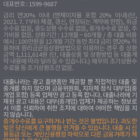
대표번호 : 1599-9687
금리 연20% 이내 (연체이자율 포함 20% 이내)(단,
2021. 7. 7부터 체결, 갱신, 연장되는 계약에 한함), 취급
수수료 없음, 중도상환 수수료 없음, 중개수수료 없음, 추
가비용 없음. 상환기간 : 12개월 ~ 60개월 / 총 대출 비용
예시 : 100만원을 12개월 기간 동안 최대 금리 연20% 적
용하여 원리금균등상환방법으로 이용하는 경우 총 상환
금액 1,111,614원 (단, 대출상품 및 상환방법 등 대출계
약 내용에 따라 달라질 수 있습니다.) 채무의 조기상환수
수료율 등 조기상환조건 없음.
대출나라는 광고 플랫폼만 제공할 뿐 직접적인 대출 및
중개를 하지 않으며 금융위원회, 지자체 정식 대부업(중
개업 포함) 등록 업체만 광고 등록 합니다. 대출나라에 기
재된 광고 내용은 대부(중개업) 업체가 제공하는 정보로
서 이를 신뢰하여 취한 조치에 대하여 어떠한 책임을 지
지 않습니다.
중개수수료를 요구하거나 받는 것은 불법입니다. 과도한
빛은 당신에게 큰 불행을 안겨줄 수 있습니다. 대출 시 신
용등급 또는 개인신용평점 하락으로 다른 금융거래가 제