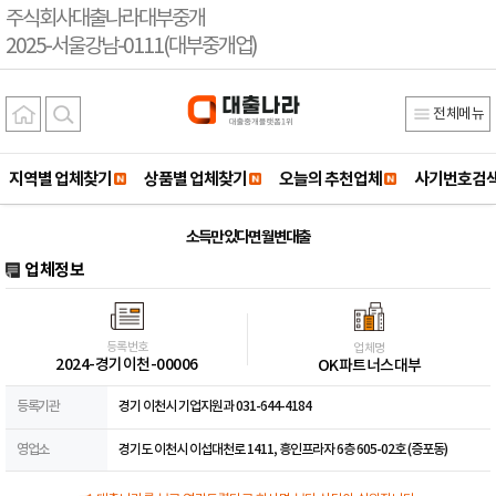
주식회사대출나라대부중개
2025-서울강남-0111(대부중개업)
전체메뉴
지역별 업체찾기
상품별 업체찾기
오늘의 추천업체
사기번호검
소득만 있다면 월변대출
업체정보
등록번호
업체명
2024-경기이천-00006
OK파트너스대부
등록기관
경기 이천시 기업지원과 031-644-4184
영업소
경기도 이천시 이섭대천로 1411, 흥인프라자 6층 605-02호 (증포동)