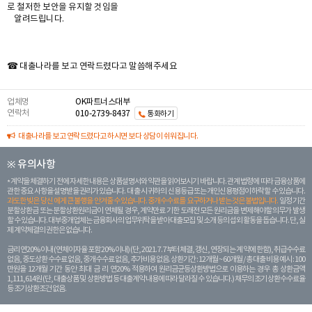
로 철저한 보안을 유지할 것임을
알려드립니다.
☎ 대출나라를 보고 연락드렸다고 말씀해주세요
업체명
OK파트너스대부
연락처
010-2739-8437
통화하기
대출나라를 보고 연락드렸다고 하시면 보다 상담이 쉬워집니다.
※ 유의사항
계약을 체결하기 전에 자세한 내용은 상품설명서와 약관을 읽어보시기 바랍니다. 관계 법령에 따라 금융상품에
관한 중요 사항을 설명받을 권리가 있습니다. 대 출 시 귀하의 신용등급 또는 개인신용평점이 하락할 수 있습니다.
과도한 빚은 당신 에게 큰 불행을 안겨줄 수 있습니다. 중개수수료를 요구하거나 받는 것은 불법입니다.
일정 기간
분할상환금 또는 분할상환원리금이 연체될 경우, 계약만료 기한 도래전 모든 원리금을 변제해야할 의무가 발생
할 수 있습니다. 대부중개업체는 금융회사의 업무위탁을 받아 대출모집 및 소개 등의 섭외 활동을 돕습니다. 단, 실
제 계약체결의 권한은 없습니다.
금리 연20% 이내 (연체이자율 포함 20% 이내) (단, 2021. 7. 7부터 체결, 갱신, 연장되는 계 약에 한함), 취급수수료
없음, 중도상환 수수료 없음, 중개수수료 없음, 추가비용 없음. 상환기간 : 12개월 ~ 60개월 / 총 대출 비용 예시 : 100
만원을 12개월 기간 동안 최대 금 리 연20% 적용하여 원리금균등상환방법으로 이용하는 경우 총 상환금액
1,111,614원 (단, 대출상품 및 상환방법 등 대출계약 내용에 따라 달라질 수 있습니다.) 채무의 조기 상환수수료율
등 조기상환조건 없음.