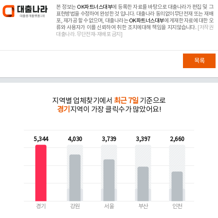
본 정보는
OK파트너스대부
에 등록한 자료를 바탕으로 대출나라가 편집 및 그
표현방법을 수정하여 완성한 것 입니다. 대출나라 동의없이무단전재 또는 재배
포, 재가공 할 수 없으며, 대출나라는
OK파트너스대부
에 게재한 자료에 대한 오
류와 사용자가 이를 신뢰하여 취한 조치에대해 책임을 지지않습니다.
[저작권
대출나라. 무단전재-재배포 금지]
목록
지역별 업체찾기에서
최근 7일
기준으로
경기
지역이 가장 클릭수가 많았어요!
5,344
4,030
3,739
3,397
2,660
경기
강원
서울
부산
인천