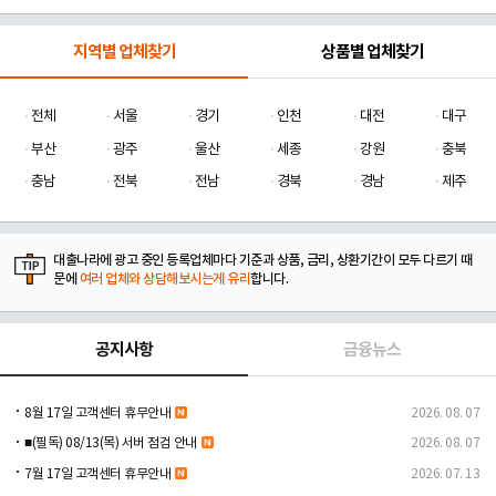
지역별 업체찾기
상품별 업체찾기
전체
서울
경기
인천
대전
대구
부산
광주
울산
세종
강원
충북
충남
전북
전남
경북
경남
제주
대출나라에 광고 중인 등록업체마다 기준과 상품, 금리, 상환기간이 모두 다르기 때
문에
여러 업체와 상담해보시는게 유리
합니다.
공지사항
금융뉴스
8월 17일 고객센터 휴무안내
2026. 08. 07
■(필독) 08/13(목) 서버 점검 안내
2026. 08. 07
7월 17일 고객센터 휴무안내
2026. 07. 13