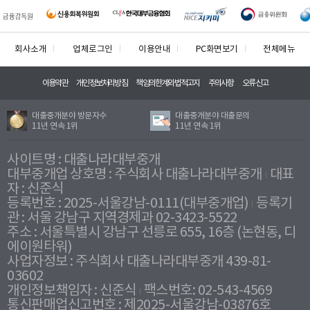
회사소개
업체로그인
이용안내
PC화면보기
전체메뉴
이용약관
개인정보처리방침
책임의한계와법적고지
주의사항
오류신고
대출중개분야 방문자수
대출중개분야 대출문의
11년 연속 1위
11년 연속 1위
사이트명 : 대출나라대부중개
대부중개업 상호명 : 주식회사 대출나라대부중개
대표
자 : 신준식
등록번호 : 2025-서울강남-0111(대부중개업)
등록기
관 : 서울 강남구 지역경제과 02-3423-5522
주소 : 서울특별시 강남구 선릉로 655, 16층 (논현동, 디
에이원타워)
사업자정보 : 주식회사 대출나라대부중개 439-81-
03602
개인정보책임자 : 신준식
팩스번호: 02-543-4569
통신판매업신고번호 : 제2025-서울강남-03876호