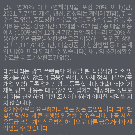
금리 연20% 이내 (연체이자율 포함 20% 이내)(단,
2021. 7. 7부터 체결, 갱신, 연장되는 계약에 한함), 취급
수수료 없음, 중도상환 수수료 없음, 중개수수료 없음, 추
가비용 없음. 상환기간 : 12개월 ~ 60개월 / 총 대출 비용
예시 : 100만원을 12개월 기간 동안 최대 금리 연20% 적
용하여 원리금균등상환방법으로 이용하는 경우 총 상환
금액 1,111,614원 (단, 대출상품 및 상환방법 등 대출계
약 내용에 따라 달라질 수 있습니다.) 채무의 조기상환수
수료율 등 조기상환조건 없음.
대출나라는 광고 플랫폼만 제공할 뿐 직접적인 대출 및
중개를 하지 않으며 금융위원회, 지자체 정식 대부업(중
개업 포함) 등록 업체만 광고 등록 합니다. 대출나라에 기
재된 광고 내용은 대부(중개업) 업체가 제공하는 정보로
서 이를 신뢰하여 취한 조치에 대하여 어떠한 책임을 지
지 않습니다.
중개수수료를 요구하거나 받는 것은 불법입니다. 과도한
빛은 당신에게 큰 불행을 안겨줄 수 있습니다. 대출 시 신
용등급 또는 개인신용평점 하락으로 다른 금융거래가 제
약받을 수 있습니다.