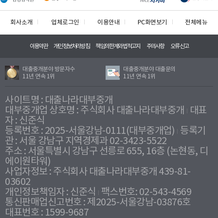
회사소개
업체로그인
이용안내
PC화면보기
전체메뉴
이용약관
개인정보처리방침
책임의한계와법적고지
주의사항
오류신고
대출중개분야 방문자수
대출중개분야 대출문의
11년 연속 1위
11년 연속 1위
사이트명 : 대출나라대부중개
대부중개업 상호명 : 주식회사 대출나라대부중개
대표
자 : 신준식
등록번호 : 2025-서울강남-0111(대부중개업)
등록기
관 : 서울 강남구 지역경제과 02-3423-5522
주소 : 서울특별시 강남구 선릉로 655, 16층 (논현동, 디
에이원타워)
사업자정보 : 주식회사 대출나라대부중개 439-81-
03602
개인정보책임자 : 신준식
팩스번호: 02-543-4569
통신판매업신고번호 : 제2025-서울강남-03876호
대표번호 : 1599-9687