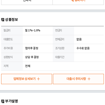
연락처
통화하기
상품정보
월금리
월 1%~1.6%
연금리
대출한도
연체금리
없음
추가비용
협의후 결정
조기상환
수수료 없음
상환방식
상담 후 결정
대출기간
지역
전체
업체정보 상세보기
대출시 주의사항
부가설명