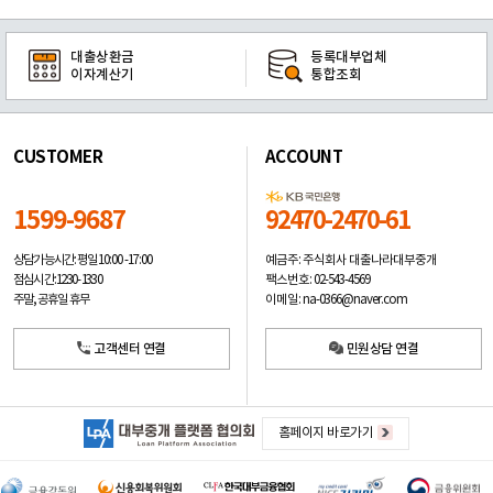
대출상환금
등록대부업체
이자계산기
통합조회
CUSTOMER
ACCOUNT
1599-9687
92470-2470-61
예금주: 주식회사 대출나라대부중개
상담가능시간: 평일
10:00 -17:00
팩스번호: 02-543-4569
점심시간: 12:30 - 13:30
이메일: na-0366@naver.com
주말, 공휴일 휴무
고객센터 연결
민원상담 연결
홈페이지 바로가기