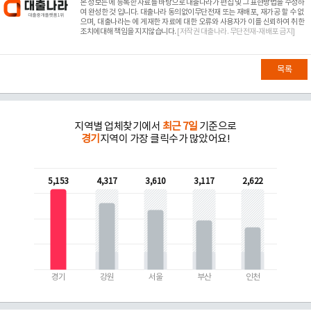
본 정보는
에 등록한 자료를 바탕으로 대출나라가 편집 및 그 표현방법을 수정하
여 완성한 것 입니다. 대출나라 동의없이무단전재 또는 재배포, 재가공 할 수 없
으며, 대출나라는
에 게재한 자료에 대한 오류와 사용자가 이를 신뢰하여 취한
조치에대해 책임을 지지않습니다.
[저작권 대출나라. 무단전재-재배포 금지]
목록
지역별 업체찾기에서
최근 7일
기준으로
경기
지역이 가장 클릭수가 많았어요!
5,153
4,317
3,610
3,117
2,622
경기
강원
서울
부산
인천