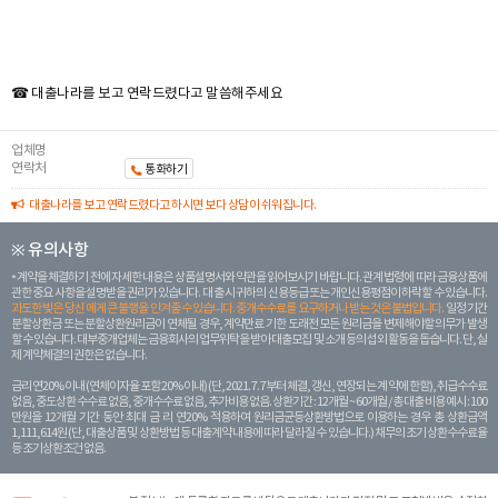
☎ 대출나라를 보고 연락드렸다고 말씀해주세요
업체명
연락처
통화하기
대출나라를 보고 연락드렸다고 하시면 보다 상담이 쉬워집니다.
※ 유의사항
계약을 체결하기 전에 자세한 내용은 상품설명서와 약관을 읽어보시기 바랍니다. 관계 법령에 따라 금융상품에
관한 중요 사항을 설명받을 권리가 있습니다. 대 출 시 귀하의 신용등급 또는 개인신용평점이 하락할 수 있습니다.
과도한 빚은 당신 에게 큰 불행을 안겨줄 수 있습니다. 중개수수료를 요구하거나 받는 것은 불법입니다.
일정 기간
분할상환금 또는 분할상환원리금이 연체될 경우, 계약만료 기한 도래전 모든 원리금을 변제해야할 의무가 발생
할 수 있습니다. 대부중개업체는 금융회사의 업무위탁을 받아 대출모집 및 소개 등의 섭외 활동을 돕습니다. 단, 실
제 계약체결의 권한은 없습니다.
금리 연20% 이내 (연체이자율 포함 20% 이내) (단, 2021. 7. 7부터 체결, 갱신, 연장되는 계 약에 한함), 취급수수료
없음, 중도상환 수수료 없음, 중개수수료 없음, 추가비용 없음. 상환기간 : 12개월 ~ 60개월 / 총 대출 비용 예시 : 100
만원을 12개월 기간 동안 최대 금 리 연20% 적용하여 원리금균등상환방법으로 이용하는 경우 총 상환금액
1,111,614원 (단, 대출상품 및 상환방법 등 대출계약 내용에 따라 달라질 수 있습니다.) 채무의 조기 상환수수료율
등 조기상환조건 없음.