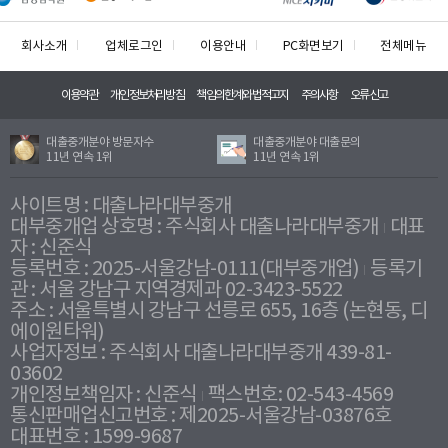
회사소개
업체로그인
이용안내
PC화면보기
전체메뉴
이용약관
개인정보처리방침
책임의한계와법적고지
주의사항
오류신고
대출중개분야 방문자수
대출중개분야 대출문의
11년 연속 1위
11년 연속 1위
사이트명 : 대출나라대부중개
대부중개업 상호명 : 주식회사 대출나라대부중개
대표
자 : 신준식
등록번호 : 2025-서울강남-0111(대부중개업)
등록기
관 : 서울 강남구 지역경제과 02-3423-5522
주소 : 서울특별시 강남구 선릉로 655, 16층 (논현동, 디
에이원타워)
사업자정보 : 주식회사 대출나라대부중개 439-81-
03602
개인정보책임자 : 신준식
팩스번호: 02-543-4569
통신판매업신고번호 : 제2025-서울강남-03876호
대표번호 : 1599-9687