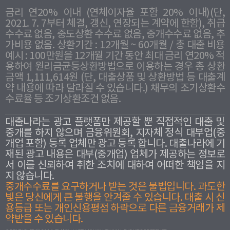
금리 연20% 이내 (연체이자율 포함 20% 이내)(단,
2021. 7. 7부터 체결, 갱신, 연장되는 계약에 한함), 취급
수수료 없음, 중도상환 수수료 없음, 중개수수료 없음, 추
가비용 없음. 상환기간 : 12개월 ~ 60개월 / 총 대출 비용
예시 : 100만원을 12개월 기간 동안 최대 금리 연20% 적
용하여 원리금균등상환방법으로 이용하는 경우 총 상환
금액 1,111,614원 (단, 대출상품 및 상환방법 등 대출계
약 내용에 따라 달라질 수 있습니다.) 채무의 조기상환수
수료율 등 조기상환조건 없음.
대출나라는 광고 플랫폼만 제공할 뿐 직접적인 대출 및
중개를 하지 않으며 금융위원회, 지자체 정식 대부업(중
개업 포함) 등록 업체만 광고 등록 합니다. 대출나라에 기
재된 광고 내용은 대부(중개업) 업체가 제공하는 정보로
서 이를 신뢰하여 취한 조치에 대하여 어떠한 책임을 지
지 않습니다.
중개수수료를 요구하거나 받는 것은 불법입니다. 과도한
빛은 당신에게 큰 불행을 안겨줄 수 있습니다. 대출 시 신
용등급 또는 개인신용평점 하락으로 다른 금융거래가 제
약받을 수 있습니다.