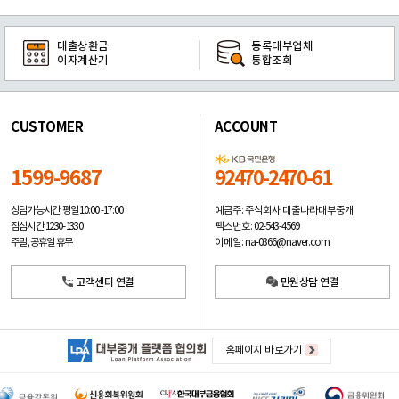
대출상환금
등록대부업체
이자계산기
통합조회
CUSTOMER
ACCOUNT
1599-9687
92470-2470-61
예금주: 주식회사 대출나라대부중개
상담가능시간: 평일
10:00 -17:00
팩스번호: 02-543-4569
점심시간: 12:30 - 13:30
이메일: na-0366@naver.com
주말, 공휴일 휴무
고객센터 연결
민원상담 연결
홈페이지 바로가기