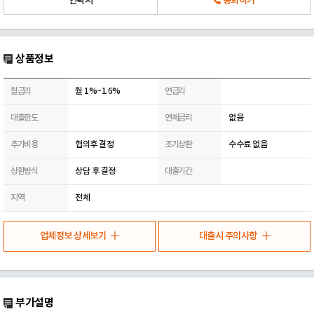
연락처
통화하기
상품정보
월금리
월 1%~1.6%
연금리
대출한도
연체금리
없음
추가비용
협의후 결정
조기상환
수수료 없음
상환방식
상담 후 결정
대출기간
지역
전체
업체정보 상세보기
대출시 주의사항
부가설명