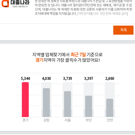
본 정보는
에 등록한 자료를 바탕으로 대출나라가 편집 및 그 표현방법을 수정하
여 완성한 것 입니다. 대출나라 동의없이무단전재 또는 재배포, 재가공 할 수 없
으며, 대출나라는
에 게재한 자료에 대한 오류와 사용자가 이를 신뢰하여 취한
조치에대해 책임을 지지않습니다.
[저작권 대출나라. 무단전재-재배포 금지]
목록
지역별 업체찾기에서
최근 7일
기준으로
경기
지역이 가장 클릭수가 많았어요!
5,344
4,030
3,739
3,397
2,660
경기
강원
서울
부산
인천