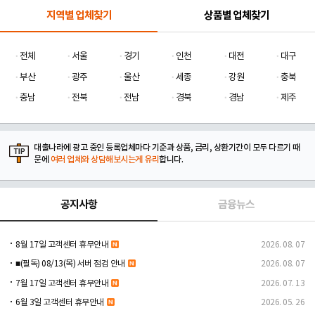
지역별 업체찾기
상품별 업체찾기
전체
서울
경기
인천
대전
대구
부산
광주
울산
세종
강원
충북
충남
전북
전남
경북
경남
제주
대출나라에 광고 중인 등록업체마다 기준과 상품, 금리, 상환기간이 모두 다르기 때
문에
여러 업체와 상담해보시는게 유리
합니다.
공지사항
금융뉴스
8월 17일 고객센터 휴무안내
2026. 08. 07
■(필독) 08/13(목) 서버 점검 안내
2026. 08. 07
7월 17일 고객센터 휴무안내
2026. 07. 13
6월 3일 고객센터 휴무안내
2026. 05. 26