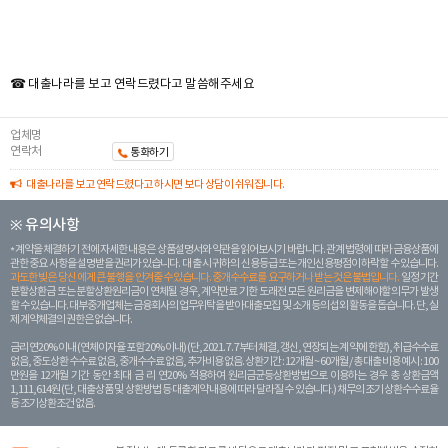
☎ 대출나라를 보고 연락드렸다고 말씀해주세요
업체명
연락처
통화하기
대출나라를 보고 연락드렸다고 하시면 보다 상담이 쉬워집니다.
※ 유의사항
계약을 체결하기 전에 자세한 내용은 상품설명서와 약관을 읽어보시기 바랍니다. 관계 법령에 따라 금융상품에
관한 중요 사항을 설명받을 권리가 있습니다. 대 출 시 귀하의 신용등급 또는 개인신용평점이 하락할 수 있습니다.
과도한 빚은 당신 에게 큰 불행을 안겨줄 수 있습니다. 중개수수료를 요구하거나 받는 것은 불법입니다.
일정 기간
분할상환금 또는 분할상환원리금이 연체될 경우, 계약만료 기한 도래전 모든 원리금을 변제해야할 의무가 발생
할 수 있습니다. 대부중개업체는 금융회사의 업무위탁을 받아 대출모집 및 소개 등의 섭외 활동을 돕습니다. 단, 실
제 계약체결의 권한은 없습니다.
금리 연20% 이내 (연체이자율 포함 20% 이내) (단, 2021. 7. 7부터 체결, 갱신, 연장되는 계 약에 한함), 취급수수료
없음, 중도상환 수수료 없음, 중개수수료 없음, 추가비용 없음. 상환기간 : 12개월 ~ 60개월 / 총 대출 비용 예시 : 100
만원을 12개월 기간 동안 최대 금 리 연20% 적용하여 원리금균등상환방법으로 이용하는 경우 총 상환금액
1,111,614원 (단, 대출상품 및 상환방법 등 대출계약 내용에 따라 달라질 수 있습니다.) 채무의 조기 상환수수료율
등 조기상환조건 없음.