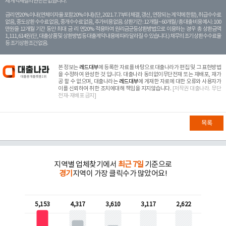
제 계약체결의 권한은 없습니다.
금리 연20% 이내 (연체이자율 포함 20% 이내) (단, 2021. 7. 7부터 체결, 갱신, 연장되는 계 약에 한함), 취급수수료
없음, 중도상환 수수료 없음, 중개수수료 없음, 추가비용 없음. 상환기간 : 12개월 ~ 60개월 / 총 대출 비용 예시 : 100
만원을 12개월 기간 동안 최대 금 리 연20% 적용하여 원리금균등상환방법으로 이용하는 경우 총 상환금액
1,111,614원 (단, 대출상품 및 상환방법 등 대출계약 내용에 따라 달라질 수 있습니다.) 채무의 조기 상환수수료율
등 조기상환조건 없음.
본 정보는
레드대부
에 등록한 자료를 바탕으로 대출나라가 편집 및 그 표현방법
을 수정하여 완성한 것 입니다. 대출나라 동의없이무단전재 또는 재배포, 재가
공 할 수 없으며, 대출나라는
레드대부
에 게재한 자료에 대한 오류와 사용자가
이를 신뢰하여 취한 조치에대해 책임을 지지않습니다.
[저작권 대출나라. 무단
전재-재배포 금지]
목록
지역별 업체찾기에서
최근 7일
기준으로
경기
지역이 가장 클릭수가 많았어요!
5,153
4,317
3,610
3,117
2,622