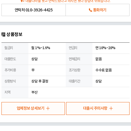
대출나라를 보고 연락드렸다고 하시면 보다 상담이 쉬워집니다.
연락처
010-3926-4425
통화하기
상품정보
월금리
월 1%~1.6%
연금리
연 10%~20%
대출한도
상담
연체금리
없음
추가비용
무
조기상환
수수료 없음
상환방식
상담 후 결정
대출기간
상담
지역
부산
업체정보 상세보기
대출시 주의사항