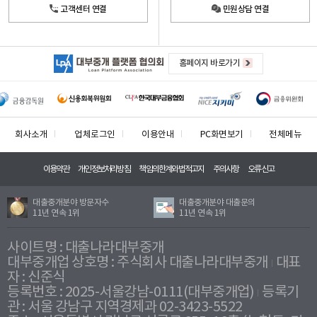
고객센터 연결
민원상담 연결
홈페이지 바로가기
회사소개
업체로그인
이용안내
PC화면보기
전체메뉴
이용약관
개인정보처리방침
책임의한계와법적고지
주의사항
오류신고
대출중개분야 방문자수
대출중개분야 대출문의
11년 연속 1위
11년 연속 1위
사이트명 : 대출나라대부중개
대부중개업 상호명 : 주식회사 대출나라대부중개
대표
자 : 신준식
등록번호 : 2025-서울강남-0111(대부중개업)
등록기
관 : 서울 강남구 지역경제과 02-3423-5522