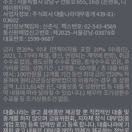
주소 : 서울특별시 강남구 선릉로 655, 16층 (논현동, 디
에이원타워)
사업자정보 : 주식회사 대출나라대부중개 439-81-
03602
개인정보책임자 : 신준식
팩스번호: 02-543-4569
통신판매업신고번호 : 제2025-서울강남-03876호
대표번호 : 1599-9687
금리 연20% 이내 (연체이자율 포함 20% 이내)(단,
2021. 7. 7부터 체결, 갱신, 연장되는 계약에 한함), 취급
수수료 없음, 중도상환 수수료 없음, 중개수수료 없음, 추
가비용 없음. 상환기간 : 12개월 ~ 60개월 / 총 대출 비용
예시 : 100만원을 12개월 기간 동안 최대 금리 연20% 적
용하여 원리금균등상환방법으로 이용하는 경우 총 상환
금액 1,111,614원 (단, 대출상품 및 상환방법 등 대출계
약 내용에 따라 달라질 수 있습니다.) 채무의 조기상환수
수료율 등 조기상환조건 없음.
대출나라는 광고 플랫폼만 제공할 뿐 직접적인 대출 및
중개를 하지 않으며 금융위원회, 지자체 정식 대부업(중
개업 포함) 등록 업체만 광고 등록 합니다. 대출나라에 기
재된 광고 내용은 대부(중개업) 업체가 제공하는 정보로