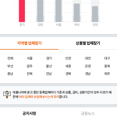
경기
강원
서울
부산
인천
지역별 업체찾기
상품별 업체찾기
전체
서울
경기
인천
대전
대구
부산
광주
울산
세종
강원
충북
충남
전북
전남
경북
경남
제주
대출나라에 광고 중인 등록업체마다 기준과 상품, 금리, 상환기간이 모두 다르기 때
문에
여러 업체와 상담해보시는게 유리
합니다.
공지사항
금융뉴스