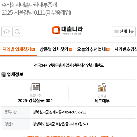
주식회사대출나라대부중개
2025-서울강남-0111(대부중개업)
전체메뉴
지역별 업체찾기
상품별 업체찾기
오늘의 추천업체
사기번호검
전국 24시 연중무휴 사업자 전문 직장인 최대한도
업체정보
등록번호
업체명
2026-경북칠곡-004
레드대부
등록기관
경북 칠곡군 경제교통과 054-979-6751
영업소
경상북도 칠곡군 북삼읍 금오대로1길 5-3