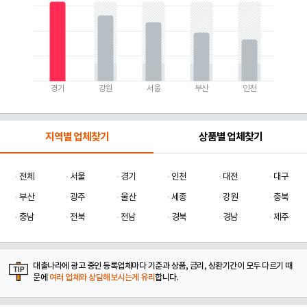
경기
강원
서울
부산
인천
지역별 업체찾기
상품별 업체찾기
전체
서울
경기
인천
대전
대구
부산
광주
울산
세종
강원
충북
충남
전북
전남
경북
경남
제주
대출나라에 광고 중인 등록업체마다 기준과 상품, 금리, 상환기간이 모두 다르기 때
문에
여러 업체와 상담해보시는게 유리
합니다.