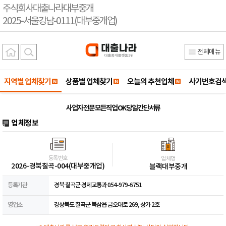
주식회사대출나라대부중개
2025-서울강남-0111(대부중개업)
전체메뉴
지역별 업체찾기
상품별 업체찾기
오늘의 추천업체
사기번호검
사업자 전문 모든직업 OK 당일 간단서류
업체정보
등록번호
업체명
2026-경북칠곡-004(대부중개업)
블랙대부중개
등록기관
경북 칠곡군 경제교통과 054-979-6751
영업소
경상북도 칠곡군 북삼읍 금오대로 269, 상가 2호