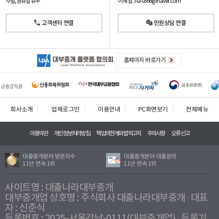
이메일: na-0366@naver.com
주말, 공휴일 휴무
고객센터 연결
민원상담 연결
홈페이지 바로가기
회사소개
업체로그인
이용안내
PC화면보기
전체메뉴
이용약관
개인정보처리방침
책임의한계와법적고지
주의사항
오류신고
대출중개분야 방문자수
대출중개분야 대출문의
11년 연속 1위
11년 연속 1위
사이트명 : 대출나라대부중개
대부중개업 상호명 : 주식회사 대출나라대부중개
대표
자 : 신준식
등록번호 : 2025-서울강남-0111(대부중개업)
등록기