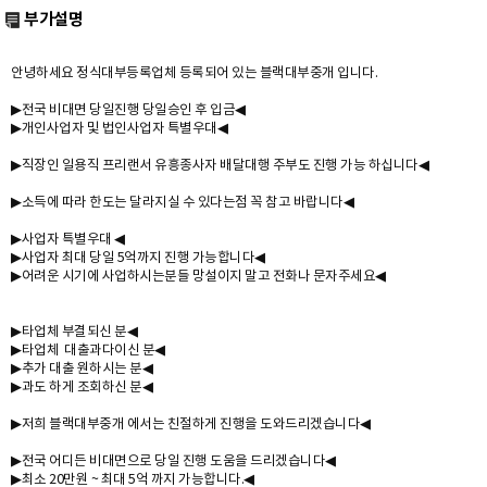
부가설명
안녕하세요 정식대부등록업체 등록되어 있는 블랙대부중개 입니다.
▶전국 비대면 당일진행 당일승인 후 입금◀
▶개인사업자 및 법인사업자 특별우대◀
▶직장인 일용직 프리랜서 유흥종사자 배달대행 주부도 진행 가능 하십니다◀
▶소득에 따라 한도는 달라지실 수 있다는점 꼭 참고 바랍니다◀
▶사업자 특별우대 ◀
▶사업자 최대 당일 5억까지 진행 가능합니다◀
▶어려운 시기에 사업하시는분들 망설이지 말고 전화나 문자주세요◀
▶타업체 부결되신 분◀
▶타업체 대출과다이신 분◀
▶추가 대출 원하시는 분◀
▶과도 하게 조회하신 분◀
▶저희 블랙대부중개 에서는 친절하게 진행을 도와드리겠습니다◀
▶전국 어디든 비대면으로 당일 진행 도움을 드리겠습니다◀
▶최소 20만원 ~ 최대 5억 까지 가능합니다.◀