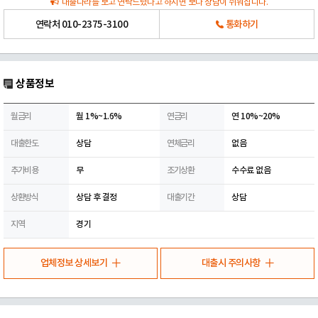
대출나라를 보고 연락드렸다고 하시면 보다 상담이 쉬워집니다.
연락처
010-2375-3100
통화하기
상품정보
월금리
월 1%~1.6%
연금리
연 10%~20%
대출한도
상담
연체금리
없음
추가비용
무
조기상환
수수료 없음
상환방식
상담 후 결정
대출기간
상담
지역
경기
업체정보 상세보기
대출시 주의사항