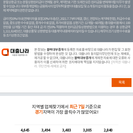
분할상환금 또는 분할상환원리금이 연체될 경우, 계약만료 기한 도래전 모든 원리금을 변제해야할 의무가 발생
할 수 있습니다. 대부중개업체는 금융회사의 업무위탁을 받아 대출모집 및 소개 등의 섭외 활동을 돕습니다. 단, 실
제 계약체결의 권한은 없습니다.
금리 연20% 이내 (연체이자율 포함 20% 이내) (단, 2021. 7. 7부터 체결, 갱신, 연장되는 계 약에 한함), 취급수수료
없음, 중도상환 수수료 없음, 중개수수료 없음, 추가비용 없음. 상환기간 : 12개월 ~ 60개월 / 총 대출 비용 예시 : 100
만원을 12개월 기간 동안 최대 금 리 연20% 적용하여 원리금균등상환방법으로 이용하는 경우 총 상환금액
1,111,614원 (단, 대출상품 및 상환방법 등 대출계약 내용에 따라 달라질 수 있습니다.) 채무의 조기 상환수수료율
등 조기상환조건 없음.
본 정보는
블랙대부중개
에 등록한 자료를 바탕으로 대출나라가 편집 및 그 표현
방법을 수정하여 완성한 것 입니다. 대출나라 동의없이무단전재 또는 재배포,
재가공 할 수 없으며, 대출나라는
블랙대부중개
에 게재한 자료에 대한 오류와 사
용자가 이를 신뢰하여 취한 조치에대해 책임을 지지않습니다.
[저작권 대출나
라. 무단전재-재배포 금지]
목록
지역별 업체찾기에서
최근 7일
기준으로
경기
지역이 가장 클릭수가 많았어요!
4,645
3,494
3,483
3,005
2,840