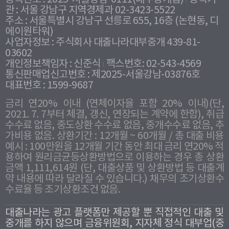
관 : 서울 강남구 지역경제과 02-3423-5522
주소 : 서울특별시 강남구 선릉로 655, 16층 (논현동, 디
에이원타워)
사업자정보 : 주식회사 대출나라대부중개 439-81-
03602
개인정보책임자 : 신준식
팩스번호: 02-543-4569
통신판매업신고번호 : 제2025-서울강남-03876호
대표번호 : 1599-9687
금리 연20% 이내 (연체이자율 포함 20% 이내)(단,
2021. 7. 7부터 체결, 갱신, 연장되는 계약에 한함), 취급
수수료 없음, 중도상환 수수료 없음, 중개수수료 없음, 추
가비용 없음. 상환기간 : 12개월 ~ 60개월 / 총 대출 비용
예시 : 100만원을 12개월 기간 동안 최대 금리 연20% 적
용하여 원리금균등상환방법으로 이용하는 경우 총 상환
금액 1,111,614원 (단, 대출상품 및 상환방법 등 대출계
약 내용에 따라 달라질 수 있습니다.) 채무의 조기상환수
수료율 등 조기상환조건 없음.
대출나라는 광고 플랫폼만 제공할 뿐 직접적인 대출 및
중개를 하지 않으며 금융위원회, 지자체 정식 대부업(중