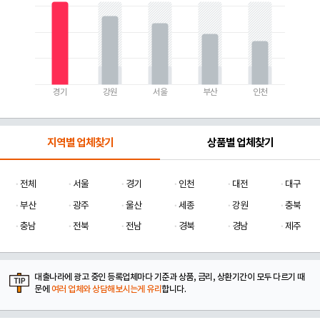
경기
강원
서울
부산
인천
지역별 업체찾기
상품별 업체찾기
전체
서울
경기
인천
대전
대구
부산
광주
울산
세종
강원
충북
충남
전북
전남
경북
경남
제주
대출나라에 광고 중인 등록업체마다 기준과 상품, 금리, 상환기간이 모두 다르기 때
문에
여러 업체와 상담해보시는게 유리
합니다.