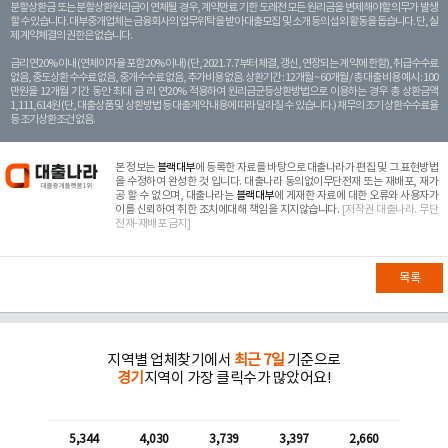
분할상환금 또는 분할상환원리금이 연체될 경우, 계약만료 기한 도래전 모든 원리금을 변제해야할 의무가 발생
할 수 있습니다. 대부중개업체는 금융회사의 업무위탁을 받아 대출모집 및 소개 등의 섭외 활동을 돕습니다. 단, 실
제 계약체결의 권한은 없습니다.
금리 연20% 이내 (연체이자율 포함 20% 이내) (단, 2021. 7. 7부터 체결, 갱신, 연장되는 계 약에 한함), 취급수수료
없음, 중도상환 수수료 없음, 중개수수료 없음, 추가비용 없음. 상환기간 : 12개월 ~ 60개월 / 총 대출 비용 예시 : 100
만원을 12개월 기간 동안 최대 금 리 연20% 적용하여 원리금균등상환방법으로 이용하는 경우 총 상환금액
1,111,614원 (단, 대출상품 및 상환방법 등 대출계약 내용에 따라 달라질 수 있습니다.) 채무의 조기 상환수수료율
등 조기상환조건 없음.
본 정보는
블랙대부
에 등록한 자료를 바탕으로 대출나라가 편집 및 그 표현방법
을 수정하여 완성한 것 입니다. 대출나라 동의없이무단전재 또는 재배포, 재가
공 할 수 없으며, 대출나라는
블랙대부
에 게재한 자료에 대한 오류와 사용자가
이를 신뢰하여 취한 조치에대해 책임을 지지않습니다.
[저작권 대출나라. 무단
전재-재배포 금지]
목록
지역별 업체찾기에서
최근 7일
기준으로
경기
지역이 가장 클릭수가 많았어요!
5,344
4,030
3,739
3,397
2,660