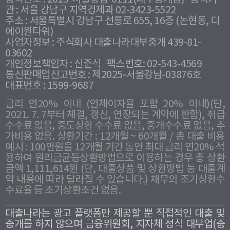
관 : 서울 강남구 지역경제과 02-3423-5522
주소 : 서울특별시 강남구 선릉로 655, 16층 (논현동, 디
에이원타워)
사업자정보 : 주식회사 대출나라대부중개 439-81-
03602
개인정보책임자 : 신준식
팩스번호: 02-543-4569
통신판매업신고번호 : 제2025-서울강남-03876호
대표번호 : 1599-9687
금리 연20% 이내 (연체이자율 포함 20% 이내)(단,
2021. 7. 7부터 체결, 갱신, 연장되는 계약에 한함), 취급
수수료 없음, 중도상환 수수료 없음, 중개수수료 없음, 추
가비용 없음. 상환기간 : 12개월 ~ 60개월 / 총 대출 비용
예시 : 100만원을 12개월 기간 동안 최대 금리 연20% 적
용하여 원리금균등상환방법으로 이용하는 경우 총 상환
금액 1,111,614원 (단, 대출상품 및 상환방법 등 대출계
약 내용에 따라 달라질 수 있습니다.) 채무의 조기상환수
수료율 등 조기상환조건 없음.
대출나라는 광고 플랫폼만 제공할 뿐 직접적인 대출 및
중개를 하지 않으며 금융위원회, 지자체 정식 대부업(중