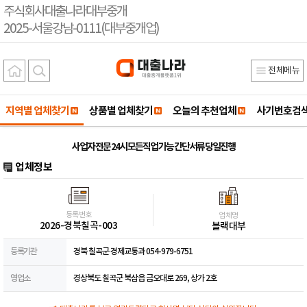
주식회사대출나라대부중개
2025-서울강남-0111(대부중개업)
전체메뉴
지역별 업체찾기
상품별 업체찾기
오늘의 추천업체
사기번호검
사업자 전문 24시 모든직업 가능 간단서류 당일진행
업체정보
등록번호
업체명
2026-경북칠곡-003
블랙대부
등록기관
경북 칠곡군 경제교통과 054-979-6751
영업소
경상북도 칠곡군 북삼읍 금오대로 269, 상가 2호