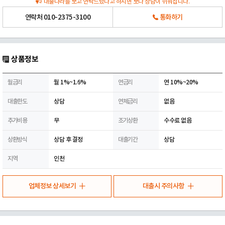
대출나라를 보고 연락드렸다고 하시면 보다 상담이 쉬워집니다.
연락처
010-2375-3100
통화하기
상품정보
월금리
월 1%~1.6%
연금리
연 10%~20%
대출한도
상담
연체금리
없음
추가비용
무
조기상환
수수료 없음
상환방식
상담 후 결정
대출기간
상담
지역
인천
업체정보 상세보기
대출시 주의사항