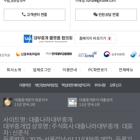
이메일: na-0366@naver.com
주말, 공휴일 휴무
고객센터 연결
민원상담 연결
홈페이지 바로가기
회사소개
업체로그인
이용안내
PC화면보기
전체메뉴
이용약관
개인정보처리방침
책임의한계와법적고지
주의사항
오류신고
대출중개분야 방문자수
대출중개분야 대출문의
11년 연속 1위
11년 연속 1위
사이트명 : 대출나라대부중개
대부중개업 상호명 : 주식회사 대출나라대부중개
대표
자 : 신준식
등록번호 : 2025-서울강남-0111(대부중개업)
등록기