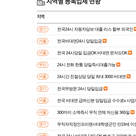
지역별 등록업체 현황
지역
전국24시 자동차담보 대출 리스 할부 외국인
경기
전국비대면24시 당일입금
서울
전국 24시당일 입금OK 비대면 문자도OK
서울
24시 전화 한통 당일즉시대출가능
부산
24시간 친절상담 당일 최대 3000 비대면
서울
전국무방문 24시 당일입금
경기
전국 비대면 급하신분 
서울
300까지 소액즉시 무직 연체 저신용 365일
서울
무직자직장인프리랜서대학생군인 만
경기
전국 24시 비대면 당일 OK 빠르고 간편하게 