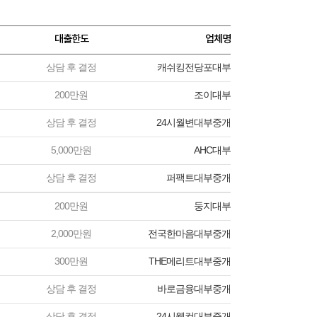
대출한도
업체명
상담 후 결정
캐쉬킹전당포대부
200만원
조이대부
상담 후 결정
24시월변대부중개
5,000만원
AHC대부
상담 후 결정
퍼팩트대부중개
200만원
둥지대부
2,000만원
전국한마음대부중개
300만원
THE메리트대부중개
상담 후 결정
바로금융대부중개
상담 후 결정
24시웰컴대부중개