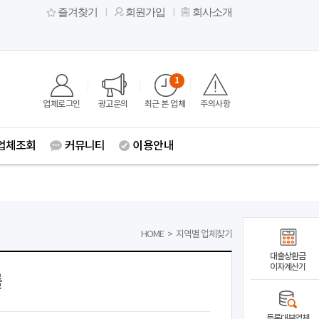
즐겨찾기
회원가입
회사소개
1
업체로그인
광고문의
최근 본 업체
주의사항
업체조회
커뮤니티
이용안내
HOME
>
지역별 업체찾기
대출상환금
이자계산기
률
등록대부업체