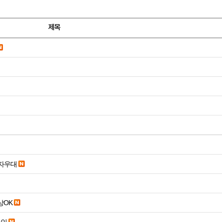
제목
당일입금 수수료x 사업자우대
19세 이상OK
승인