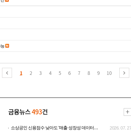
가능
1
2
3
4
5
6
7
8
9
10
금융뉴스
493
건
소상공인 신용점수 낮아도 '매출·성장성 데이터..
2026. 07. 2