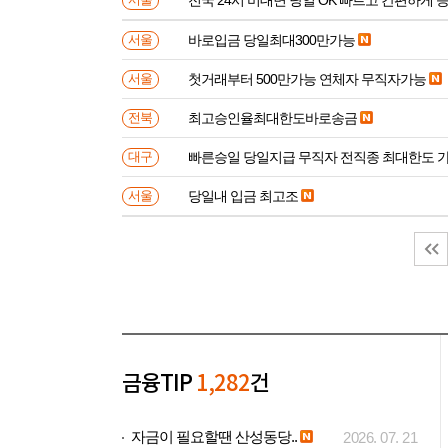
서울
바로입금 당일최대300만가능
서울
첫거래부터 500만가능 연체자 무직자가능
서울
최고승인율최대한도바로송금
전북
빠른승일 당일지급 무직자 전직종 최대한도 
대구
당일내 입금 최고조
서울
금융TIP
1,282
건
자금이 필요할땐 산성동당..
2026. 07. 21