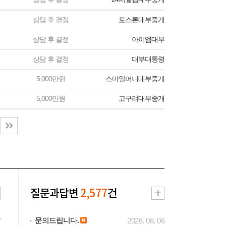
상담 후 결정
토스론대부중개
상담 후 결정
아이엠대부
상담 후 결정
대부대통령
5,000만원
스마일머니대부중개
5,000만원
고구려대부중개
질문과답변
2,577
건
문의드립니다.
7
2026. 08. 06