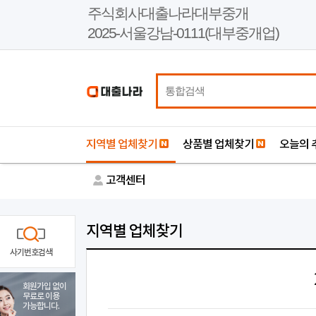
본
주식회사대출나라대부중개
문
2025-서울강남-0111(대부중개업)
바
로
가
기
지역별 업체찾기
상품별 업체찾기
오늘의 
고객센터
지역별 업체찾기
사기번호검색
회원가입 없이
무료로 이용
가능합니다.