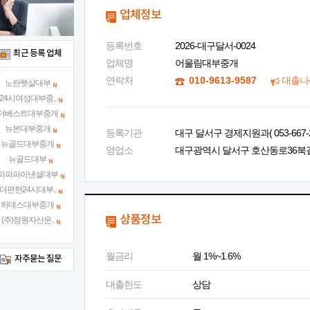
업체정보
등록번호
2026-대구달서-0024
최근 등록 업체
업체명
어울림대부중개
연락처
010-9613-9587
대출나
노란햇살대부
24시여성대부중..
더베스트대부중개
뉴본대부중개
등록기관
대구 달서구 경제지원과( 053-667-2
뉴골드대부중개
영업소
대구광역시 달서구 호산동로36북길 6,
뉴골드대부
파파파이낸셜대부
더편한24시대부..
하데스대부중개
상품정보
(주)정원자산운..
월금리
월 1%~1.6%
자주묻는 질문
대출한도
상담