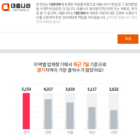
본 정보는
더원대부
에 등록한 자료를 바탕으로 대출나라가 편집 및 그 표현방법
을 수정하여 완성한 것 입니다. 대출나라 동의없이무단전재 또는 재배포, 재가
공 할 수 없으며, 대출나라는
더원대부
에 게재한 자료에 대한 오류와 사용자가
이를 신뢰하여 취한 조치에대해 책임을 지지않습니다.
[저작권 대출나라. 무단
전재-재배포 금지]
목록
지역별 업체찾기에서
최근 7일
기준으로
경기
지역이 가장 클릭수가 많았어요!
5,153
4,317
3,610
3,117
2,622
경기
강원
서울
부산
인천