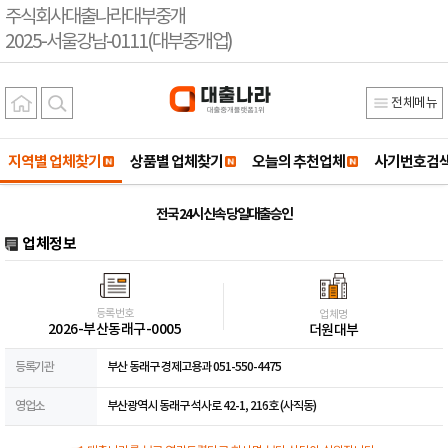
주식회사대출나라대부중개
2025-서울강남-0111(대부중개업)
전체메뉴
지역별 업체찾기
상품별 업체찾기
오늘의 추천업체
사기번호검
전국 24시 신속 당일대출승인
업체정보
등록번호
업체명
2026-부산동래구-0005
더원대부
등록기관
부산 동래구 경제고용과 051-550-4475
영업소
부산광역시 동래구 석사로 42-1, 216호 (사직동)