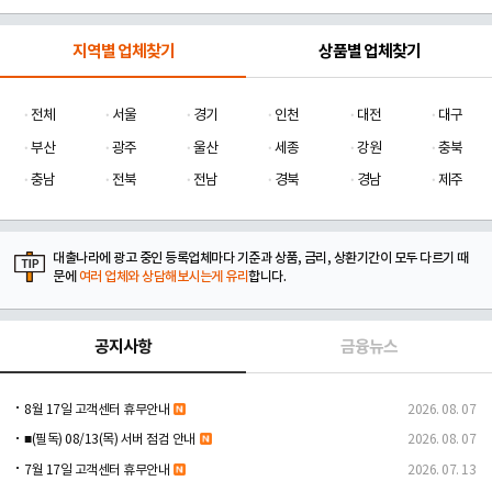
지역별 업체찾기
상품별 업체찾기
전체
서울
경기
인천
대전
대구
부산
광주
울산
세종
강원
충북
충남
전북
전남
경북
경남
제주
대출나라에 광고 중인 등록업체마다 기준과 상품, 금리, 상환기간이 모두 다르기 때
문에
여러 업체와 상담해보시는게 유리
합니다.
공지사항
금융뉴스
8월 17일 고객센터 휴무안내
2026. 08. 07
■(필독) 08/13(목) 서버 점검 안내
2026. 08. 07
7월 17일 고객센터 휴무안내
2026. 07. 13