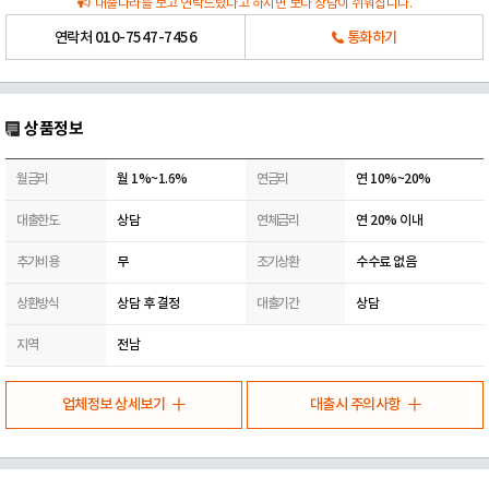
대출나라를 보고 연락드렸다고 하시면 보다 상담이 쉬워집니다.
연락처
010-7547-7456
통화하기
상품정보
월금리
월 1%~1.6%
연금리
연 10%~20%
대출한도
상담
연체금리
연 20% 이내
추가비용
무
조기상환
수수료 없음
상환방식
상담 후 결정
대출기간
상담
지역
전남
업체정보 상세보기
대출시 주의사항