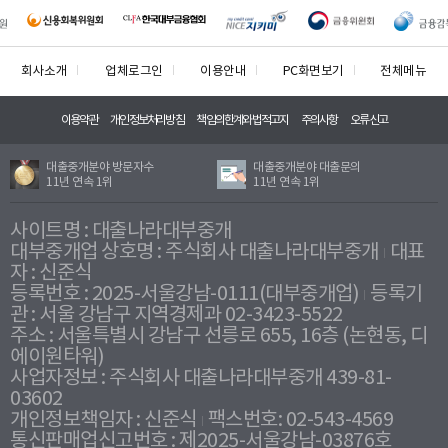
회사소개
업체로그인
이용안내
PC화면보기
전체메뉴
이용약관
개인정보처리방침
책임의한계와법적고지
주의사항
오류신고
대출중개분야 방문자수
대출중개분야 대출문의
11년 연속 1위
11년 연속 1위
사이트명 : 대출나라대부중개
대부중개업 상호명 : 주식회사 대출나라대부중개
대표
자 : 신준식
등록번호 : 2025-서울강남-0111(대부중개업)
등록기
관 : 서울 강남구 지역경제과 02-3423-5522
주소 : 서울특별시 강남구 선릉로 655, 16층 (논현동, 디
에이원타워)
사업자정보 : 주식회사 대출나라대부중개 439-81-
03602
개인정보책임자 : 신준식
팩스번호: 02-543-4569
통신판매업신고번호 : 제2025-서울강남-03876호