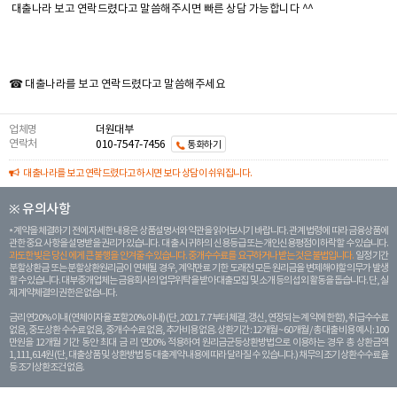
대출나라 보고 연락드렸다고 말씀해주시면 빠른 상담 가능합니다 ^^
☎ 대출나라를 보고 연락드렸다고 말씀해주세요
업체명
더원대부
연락처
010-7547-7456
통화하기
대출나라를 보고 연락드렸다고 하시면 보다 상담이 쉬워집니다.
※ 유의사항
계약을 체결하기 전에 자세한 내용은 상품설명서와 약관을 읽어보시기 바랍니다. 관계 법령에 따라 금융상품에
관한 중요 사항을 설명받을 권리가 있습니다. 대 출 시 귀하의 신용등급 또는 개인신용평점이 하락할 수 있습니다.
과도한 빚은 당신 에게 큰 불행을 안겨줄 수 있습니다. 중개수수료를 요구하거나 받는 것은 불법입니다.
일정 기간
분할상환금 또는 분할상환원리금이 연체될 경우, 계약만료 기한 도래전 모든 원리금을 변제해야할 의무가 발생
할 수 있습니다. 대부중개업체는 금융회사의 업무위탁을 받아 대출모집 및 소개 등의 섭외 활동을 돕습니다. 단, 실
제 계약체결의 권한은 없습니다.
금리 연20% 이내 (연체이자율 포함 20% 이내) (단, 2021. 7. 7부터 체결, 갱신, 연장되는 계 약에 한함), 취급수수료
없음, 중도상환 수수료 없음, 중개수수료 없음, 추가비용 없음. 상환기간 : 12개월 ~ 60개월 / 총 대출 비용 예시 : 100
만원을 12개월 기간 동안 최대 금 리 연20% 적용하여 원리금균등상환방법으로 이용하는 경우 총 상환금액
1,111,614원 (단, 대출상품 및 상환방법 등 대출계약 내용에 따라 달라질 수 있습니다.) 채무의 조기 상환수수료율
등 조기상환조건 없음.