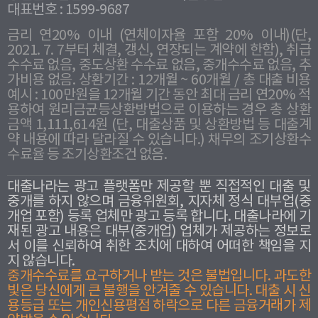
대표번호 : 1599-9687
금리 연20% 이내 (연체이자율 포함 20% 이내)(단,
2021. 7. 7부터 체결, 갱신, 연장되는 계약에 한함), 취급
수수료 없음, 중도상환 수수료 없음, 중개수수료 없음, 추
가비용 없음. 상환기간 : 12개월 ~ 60개월 / 총 대출 비용
예시 : 100만원을 12개월 기간 동안 최대 금리 연20% 적
용하여 원리금균등상환방법으로 이용하는 경우 총 상환
금액 1,111,614원 (단, 대출상품 및 상환방법 등 대출계
약 내용에 따라 달라질 수 있습니다.) 채무의 조기상환수
수료율 등 조기상환조건 없음.
대출나라는 광고 플랫폼만 제공할 뿐 직접적인 대출 및
중개를 하지 않으며 금융위원회, 지자체 정식 대부업(중
개업 포함) 등록 업체만 광고 등록 합니다. 대출나라에 기
재된 광고 내용은 대부(중개업) 업체가 제공하는 정보로
서 이를 신뢰하여 취한 조치에 대하여 어떠한 책임을 지
지 않습니다.
중개수수료를 요구하거나 받는 것은 불법입니다. 과도한
빛은 당신에게 큰 불행을 안겨줄 수 있습니다. 대출 시 신
용등급 또는 개인신용평점 하락으로 다른 금융거래가 제