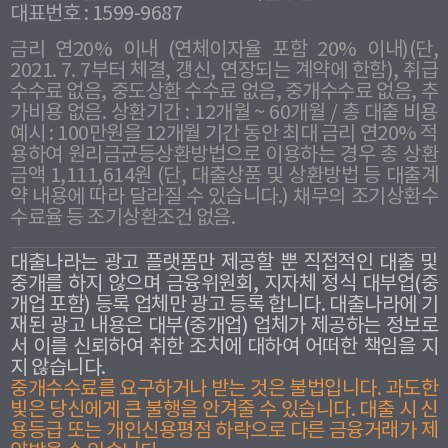
대표번호 : 1599-9687
금리 연20% 이내 (연체이자율 포함 20% 이내)(단,
2021. 7. 7부터 체결, 갱신, 연장되는 계약에 한함), 취급
수수료 없음, 중도상환 수수료 없음, 중개수수료 없음, 추
가비용 없음. 상환기간 : 12개월 ~ 60개월 / 총 대출 비용
예시 : 100만원을 12개월 기간 동안 최대 금리 연20% 적
용하여 원리금균등상환방법으로 이용하는 경우 총 상환
금액 1,111,614원 (단, 대출상품 및 상환방법 등 대출계
약 내용에 따라 달라질 수 있습니다.) 채무의 조기상환수
수료율 등 조기상환조건 없음.
대출나라는 광고 플랫폼만 제공할 뿐 직접적인 대출 및
중개를 하지 않으며 금융위원회, 지자체 정식 대부업(중
개업 포함) 등록 업체만 광고 등록 합니다. 대출나라에 기
재된 광고 내용은 대부(중개업) 업체가 제공하는 정보로
서 이를 신뢰하여 취한 조치에 대하여 어떠한 책임을 지
지 않습니다.
중개수수료를 요구하거나 받는 것은 불법입니다. 과도한
빛은 당신에게 큰 불행을 안겨줄 수 있습니다. 대출 시 신
용등급 또는 개인신용평점 하락으로 다른 금융거래가 제