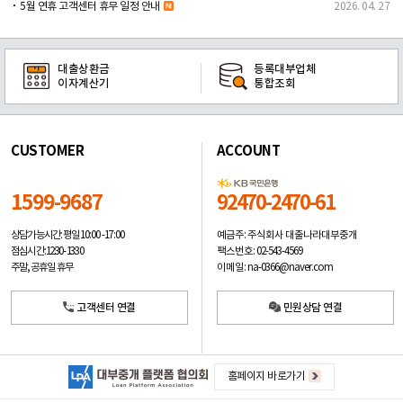
5월 연휴 고객센터 휴무 일정 안내
2026. 04. 27
대출상환금
등록대부업체
이자계산기
통합조회
CUSTOMER
ACCOUNT
1599-9687
92470-2470-61
예금주: 주식회사 대출나라대부중개
상담가능시간: 평일
10:00 -17:00
팩스번호: 02-543-4569
점심시간: 12:30 - 13:30
이메일: na-0366@naver.com
주말, 공휴일 휴무
고객센터 연결
민원상담 연결
홈페이지 바로가기