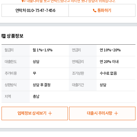
대출나라를 보고 연락드렸다고 하시면 보다 상담이 쉬워집니다.
연락처
010-7547-7456
통화하기
상품정보
월금리
월 1%~1.6%
연금리
연 10%~20%
대출한도
상담
연체금리
연 20% 이내
추가비용
무
조기상환
수수료 없음
상환방식
상담 후 결정
대출기간
상담
지역
충남
업체정보 상세보기
대출시 주의사항