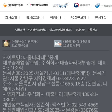
회사소개
업체로그인
이용안내
PC화면보기
전체메뉴
이용약관
개인정보처리방침
책임의한계와법적고지
주의사항
오류신고
대출중개분야 방문자수
대출중개분야 대출문의
11년 연속 1위
11년 연속 1위
사이트명 : 대출나라대부중개
대부중개업 상호명 : 주식회사 대출나라대부중개
대표
자 : 신준식
등록번호 : 2025-서울강남-0111(대부중개업)
등록기
관 : 서울 강남구 지역경제과 02-3423-5522
주소 : 서울특별시 강남구 선릉로 655, 16층 (논현동, 디
에이원타워)
사업자정보 : 주식회사 대출나라대부중개 439-81-
03602
개인정보책임자 : 신준식
팩스번호: 02-543-4569
통신판매업신고번호 : 제2025-서울강남-03876호