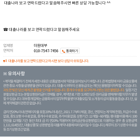
대출나라 보고 연락드렸다고 말씀해주시면 빠른 상담 가능합니다 ^^
☎ 대출나라를 보고 연락드렸다고 말씀해주세요
업체명
더원대부
연락처
010-7547-7456
통화하기
대출나라를 보고 연락드렸다고 하시면 보다 상담이 쉬워집니다.
※ 유의사항
계약을 체결하기 전에 자세한 내용은 상품설명서와 약관을 읽어보시기 바랍니다. 관계 법령에 따라 금융상품에
관한 중요 사항을 설명받을 권리가 있습니다. 대 출 시 귀하의 신용등급 또는 개인신용평점이 하락할 수 있습니다.
과도한 빚은 당신 에게 큰 불행을 안겨줄 수 있습니다. 중개수수료를 요구하거나 받는 것은 불법입니다.
일정 기간
분할상환금 또는 분할상환원리금이 연체될 경우, 계약만료 기한 도래전 모든 원리금을 변제해야할 의무가 발생
할 수 있습니다. 대부중개업체는 금융회사의 업무위탁을 받아 대출모집 및 소개 등의 섭외 활동을 돕습니다. 단, 실
제 계약체결의 권한은 없습니다.
금리 연20% 이내 (연체이자율 포함 20% 이내) (단, 2021. 7. 7부터 체결, 갱신, 연장되는 계 약에 한함), 취급수수료
없음, 중도상환 수수료 없음, 중개수수료 없음, 추가비용 없음. 상환기간 : 12개월 ~ 60개월 / 총 대출 비용 예시 : 100
만원을 12개월 기간 동안 최대 금 리 연20% 적용하여 원리금균등상환방법으로 이용하는 경우 총 상환금액
1,111,614원 (단, 대출상품 및 상환방법 등 대출계약 내용에 따라 달라질 수 있습니다.) 채무의 조기 상환수수료율
등 조기상환조건 없음.