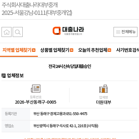
주식회사대출나라대부중개
2025-서울강남-0111(대부중개업)
전체메뉴
지역별 업체찾기
상품별 업체찾기
오늘의 추천업체
사기번호검
전국 24시 신속 당일대출승인
업체정보
등록번호
업체명
2026-부산동래구-0005
더원대부
등록기관
부산 동래구 경제고용과 051-550-4475
영업소
부산광역시 동래구 석사로 42-1, 216호 (사직동)