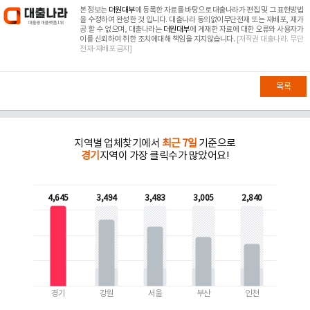
본 정보는
더원대부
에 등록한 자료를 바탕으로 대출나라가 편집 및 그 표현방법
을 수정하여 완성한 것 입니다. 대출나라 동의없이무단전재 또는 재배포, 재가
공 할 수 없으며, 대출나라는
더원대부
에 게재한 자료에 대한 오류와 사용자가
이를 신뢰하여 취한 조치에대해 책임을 지지않습니다.
[저작권 대출나라. 무단
전재-재배포 금지]
목록
지역별 업체찾기에서
최근 7일
기준으로
경기
지역이 가장 클릭수가 많았어요!
4,645
3,494
3,483
3,005
2,840
경기
강원
서울
부산
인천