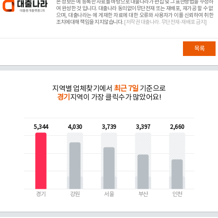
본 정보는
에 등록한 자료를 바탕으로 대출나라가 편집 및 그 표현방법을 수정하
여 완성한 것 입니다. 대출나라 동의없이무단전재 또는 재배포, 재가공 할 수 없
으며, 대출나라는
에 게재한 자료에 대한 오류와 사용자가 이를 신뢰하여 취한
조치에대해 책임을 지지않습니다.
[저작권 대출나라. 무단전재-재배포 금지]
목록
지역별 업체찾기에서
최근 7일
기준으로
경기
지역이 가장 클릭수가 많았어요!
5,344
4,030
3,739
3,397
2,660
경기
강원
서울
부산
인천