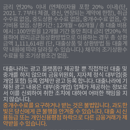
금리 연20% 이내 (연체이자율 포함 20% 이내)(단,
2021. 7. 7부터 체결, 갱신, 연장되는 계약에 한함), 취급
수수료 없음, 중도상환 수수료 없음, 중개수수료 없음, 추
가비용 없음. 상환기간 : 12개월 ~ 60개월 / 총 대출 비용
예시 : 100만원을 12개월 기간 동안 최대 금리 연20% 적
용하여 원리금균등상환방법으로 이용하는 경우 총 상환
금액 1,111,614원 (단, 대출상품 및 상환방법 등 대출계
약 내용에 따라 달라질 수 있습니다.) 채무의 조기상환수
수료율 등 조기상환조건 없음.
대출나라는 광고 플랫폼만 제공할 뿐 직접적인 대출 및
중개를 하지 않으며 금융위원회, 지자체 정식 대부업(중
개업 포함) 등록 업체만 광고 등록 합니다. 대출나라에 기
재된 광고 내용은 대부(중개업) 업체가 제공하는 정보로
서 이를 신뢰하여 취한 조치에 대하여 어떠한 책임을 지
지 않습니다.
중개수수료를 요구하거나 받는 것은 불법입니다. 과도한
빛은 당신에게 큰 불행을 안겨줄 수 있습니다. 대출 시 신
용등급 또는 개인신용평점 하락으로 다른 금융거래가 제
약받을 수 있습니다.