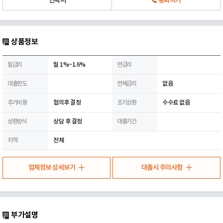
연락처
통화하기
상품정보
월금리
월 1%~1.6%
연금리
대출한도
연체금리
없음
추가비용
협의후 결정
조기상환
수수료 없음
상환방식
상담 후 결정
대출기간
지역
전체
업체정보 상세보기
대출시 주의사항
부가설명