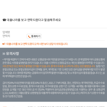
☎ 대출나라를 보고 연락드렸다고 말씀해주세요
업체명
연락처
통화하기
대출나라를 보고 연락드렸다고 하시면 보다 상담이 쉬워집니다.
※ 유의사항
계약을 체결하기 전에 자세한 내용은 상품설명서와 약관을 읽어보시기 바랍니다. 관계 법령에 따라 금융상품에
관한 중요 사항을 설명받을 권리가 있습니다. 대 출 시 귀하의 신용등급 또는 개인신용평점이 하락할 수 있습니다.
과도한 빚은 당신 에게 큰 불행을 안겨줄 수 있습니다. 중개수수료를 요구하거나 받는 것은 불법입니다.
일정 기간
분할상환금 또는 분할상환원리금이 연체될 경우, 계약만료 기한 도래전 모든 원리금을 변제해야할 의무가 발생
할 수 있습니다. 대부중개업체는 금융회사의 업무위탁을 받아 대출모집 및 소개 등의 섭외 활동을 돕습니다. 단, 실
제 계약체결의 권한은 없습니다.
금리 연20% 이내 (연체이자율 포함 20% 이내) (단, 2021. 7. 7부터 체결, 갱신, 연장되는 계 약에 한함), 취급수수료
없음, 중도상환 수수료 없음, 중개수수료 없음, 추가비용 없음. 상환기간 : 12개월 ~ 60개월 / 총 대출 비용 예시 : 100
만원을 12개월 기간 동안 최대 금 리 연20% 적용하여 원리금균등상환방법으로 이용하는 경우 총 상환금액
1,111,614원 (단, 대출상품 및 상환방법 등 대출계약 내용에 따라 달라질 수 있습니다.) 채무의 조기 상환수수료율
등 조기상환조건 없음.