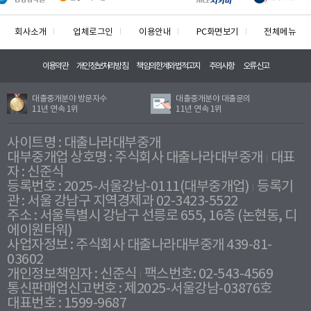
회사소개
업체로그인
이용안내
PC화면보기
전체메뉴
이용약관
개인정보처리방침
책임의한계와법적고지
주의사항
오류신고
대출중개분야 방문자수
대출중개분야 대출문의
11년 연속 1위
11년 연속 1위
사이트명 : 대출나라대부중개
대부중개업 상호명 : 주식회사 대출나라대부중개
대표
자 : 신준식
등록번호 : 2025-서울강남-0111(대부중개업)
등록기
관 : 서울 강남구 지역경제과 02-3423-5522
주소 : 서울특별시 강남구 선릉로 655, 16층 (논현동, 디
에이원타워)
사업자정보 : 주식회사 대출나라대부중개 439-81-
03602
개인정보책임자 : 신준식
팩스번호: 02-543-4569
통신판매업신고번호 : 제2025-서울강남-03876호
대표번호 : 1599-9687