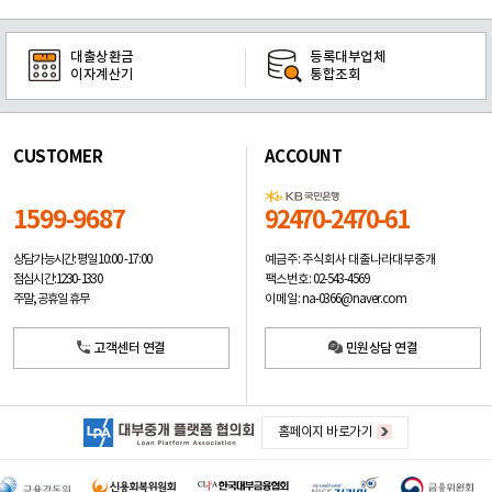
대출상환금
등록대부업체
이자계산기
통합조회
CUSTOMER
ACCOUNT
1599-9687
92470-2470-61
예금주: 주식회사 대출나라대부중개
상담가능시간: 평일
10:00 -17:00
팩스번호: 02-543-4569
점심시간: 12:30 - 13:30
이메일: na-0366@naver.com
주말, 공휴일 휴무
고객센터 연결
민원상담 연결
홈페이지 바로가기