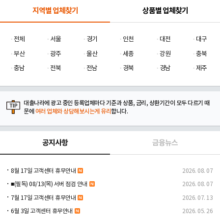
지역별 업체찾기
상품별 업체찾기
전체
서울
경기
인천
대전
대구
부산
광주
울산
세종
강원
충북
충남
전북
전남
경북
경남
제주
대출나라에 광고 중인 등록업체마다 기준과 상품, 금리, 상환기간이 모두 다르기 때
문에
여러 업체와 상담해보시는게 유리
합니다.
공지사항
금융뉴스
8월 17일 고객센터 휴무안내
2026. 08. 07
■(필독) 08/13(목) 서버 점검 안내
2026. 08. 07
7월 17일 고객센터 휴무안내
2026. 07. 13
6월 3일 고객센터 휴무안내
2026. 05. 26