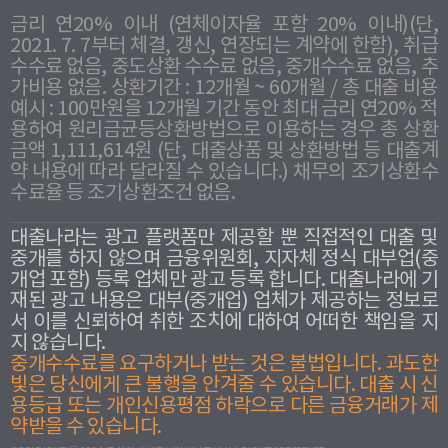
금리 연20% 이내 (연체이자율 포함 20% 이내)(단,
2021. 7. 7부터 체결, 갱신, 연장되는 계약에 한함), 취급
수수료 없음, 중도상환 수수료 없음, 중개수수료 없음, 추
가비용 없음. 상환기간 : 12개월 ~ 60개월 / 총 대출 비용
예시 : 100만원을 12개월 기간 동안 최대 금리 연20% 적
용하여 원리금균등상환방법으로 이용하는 경우 총 상환
금액 1,111,614원 (단, 대출상품 및 상환방법 등 대출계
약 내용에 따라 달라질 수 있습니다.) 채무의 조기상환수
수료율 등 조기상환조건 없음.
대출나라는 광고 플랫폼만 제공할 뿐 직접적인 대출 및
중개를 하지 않으며 금융위원회, 지자체 정식 대부업(중
개업 포함) 등록 업체만 광고 등록 합니다. 대출나라에 기
재된 광고 내용은 대부(중개업) 업체가 제공하는 정보로
서 이를 신뢰하여 취한 조치에 대하여 어떠한 책임을 지
지 않습니다.
중개수수료를 요구하거나 받는 것은 불법입니다. 과도한
빛은 당신에게 큰 불행을 안겨줄 수 있습니다. 대출 시 신
용등급 또는 개인신용평점 하락으로 다른 금융거래가 제
약받을 수 있습니다.