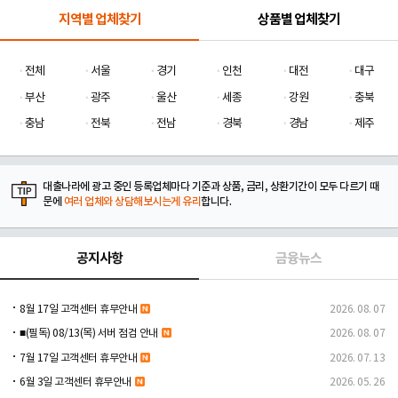
지역별 업체찾기
상품별 업체찾기
전체
서울
경기
인천
대전
대구
부산
광주
울산
세종
강원
충북
충남
전북
전남
경북
경남
제주
대출나라에 광고 중인 등록업체마다 기준과 상품, 금리, 상환기간이 모두 다르기 때
문에
여러 업체와 상담해보시는게 유리
합니다.
공지사항
금융뉴스
8월 17일 고객센터 휴무안내
2026. 08. 07
■(필독) 08/13(목) 서버 점검 안내
2026. 08. 07
7월 17일 고객센터 휴무안내
2026. 07. 13
6월 3일 고객센터 휴무안내
2026. 05. 26