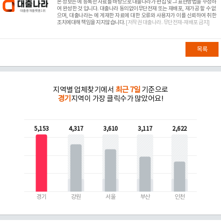
본 정보는
에 등록한 자료를 바탕으로 대출나라가 편집 및 그 표현방법을 수정하
여 완성한 것 입니다. 대출나라 동의없이무단전재 또는 재배포, 재가공 할 수 없
으며, 대출나라는
에 게재한 자료에 대한 오류와 사용자가 이를 신뢰하여 취한
조치에대해 책임을 지지않습니다.
[저작권 대출나라. 무단전재-재배포 금지]
목록
지역별 업체찾기에서
최근 7일
기준으로
경기
지역이 가장 클릭수가 많았어요!
5,153
4,317
3,610
3,117
2,622
경기
강원
서울
부산
인천