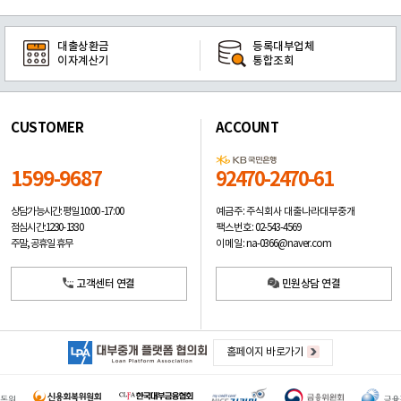
대출상환금
등록대부업체
이자계산기
통합조회
CUSTOMER
ACCOUNT
1599-9687
92470-2470-61
예금주: 주식회사 대출나라대부중개
상담가능시간: 평일
10:00 -17:00
팩스번호: 02-543-4569
점심시간: 12:30 - 13:30
이메일: na-0366@naver.com
주말, 공휴일 휴무
고객센터 연결
민원상담 연결
홈페이지 바로가기