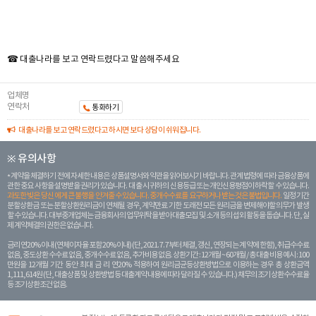
☎ 대출나라를 보고 연락드렸다고 말씀해주세요
업체명
연락처
통화하기
대출나라를 보고 연락드렸다고 하시면 보다 상담이 쉬워집니다.
※ 유의사항
계약을 체결하기 전에 자세한 내용은 상품설명서와 약관을 읽어보시기 바랍니다. 관계 법령에 따라 금융상품에
관한 중요 사항을 설명받을 권리가 있습니다. 대 출 시 귀하의 신용등급 또는 개인신용평점이 하락할 수 있습니다.
과도한 빚은 당신 에게 큰 불행을 안겨줄 수 있습니다. 중개수수료를 요구하거나 받는 것은 불법입니다.
일정 기간
분할상환금 또는 분할상환원리금이 연체될 경우, 계약만료 기한 도래전 모든 원리금을 변제해야할 의무가 발생
할 수 있습니다. 대부중개업체는 금융회사의 업무위탁을 받아 대출모집 및 소개 등의 섭외 활동을 돕습니다. 단, 실
제 계약체결의 권한은 없습니다.
금리 연20% 이내 (연체이자율 포함 20% 이내) (단, 2021. 7. 7부터 체결, 갱신, 연장되는 계 약에 한함), 취급수수료
없음, 중도상환 수수료 없음, 중개수수료 없음, 추가비용 없음. 상환기간 : 12개월 ~ 60개월 / 총 대출 비용 예시 : 100
만원을 12개월 기간 동안 최대 금 리 연20% 적용하여 원리금균등상환방법으로 이용하는 경우 총 상환금액
1,111,614원 (단, 대출상품 및 상환방법 등 대출계약 내용에 따라 달라질 수 있습니다.) 채무의 조기 상환수수료율
등 조기상환조건 없음.