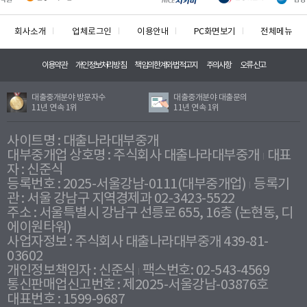
회사소개
업체로그인
이용안내
PC화면보기
전체메뉴
이용약관
개인정보처리방침
책임의한계와법적고지
주의사항
오류신고
대출중개분야 방문자수
대출중개분야 대출문의
11년 연속 1위
11년 연속 1위
사이트명 : 대출나라대부중개
대부중개업 상호명 : 주식회사 대출나라대부중개
대표
자 : 신준식
등록번호 : 2025-서울강남-0111(대부중개업)
등록기
관 : 서울 강남구 지역경제과 02-3423-5522
주소 : 서울특별시 강남구 선릉로 655, 16층 (논현동, 디
에이원타워)
사업자정보 : 주식회사 대출나라대부중개 439-81-
03602
개인정보책임자 : 신준식
팩스번호: 02-543-4569
통신판매업신고번호 : 제2025-서울강남-03876호
대표번호 : 1599-9687