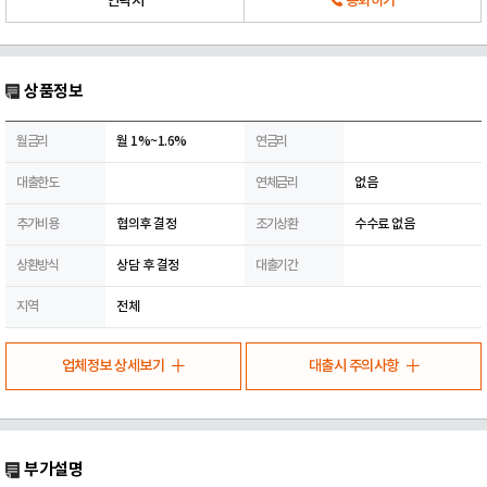
연락처
통화하기
상품정보
월금리
월 1%~1.6%
연금리
대출한도
연체금리
없음
추가비용
협의후 결정
조기상환
수수료 없음
상환방식
상담 후 결정
대출기간
지역
전체
업체정보 상세보기
대출시 주의사항
부가설명