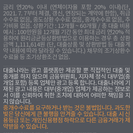
금리 연20% 이내 (연체이자율 포함 20% 이내)(단,
2021. 7. 7부터 체결, 갱신, 연장되는 계약에 한함), 취급
수수료 없음, 중도상환 수수료 없음, 중개수수료 없음, 추
가비용 없음. 상환기간 : 12개월 ~ 60개월 / 총 대출 비용
예시 : 100만원을 12개월 기간 동안 최대 금리 연20% 적
용하여 원리금균등상환방법으로 이용하는 경우 총 상환
금액 1,111,614원 (단, 대출상품 및 상환방법 등 대출계
약 내용에 따라 달라질 수 있습니다.) 채무의 조기상환수
수료율 등 조기상환조건 없음.
대출나라는 광고 플랫폼만 제공할 뿐 직접적인 대출 및
중개를 하지 않으며 금융위원회, 지자체 정식 대부업(중
개업 포함) 등록 업체만 광고 등록 합니다. 대출나라에 기
재된 광고 내용은 대부(중개업) 업체가 제공하는 정보로
서 이를 신뢰하여 취한 조치에 대하여 어떠한 책임을 지
지 않습니다.
중개수수료를 요구하거나 받는 것은 불법입니다. 과도한
빛은 당신에게 큰 불행을 안겨줄 수 있습니다. 대출 시 신
용등급 또는 개인신용평점 하락으로 다른 금융거래가 제
약받을 수 있습니다.