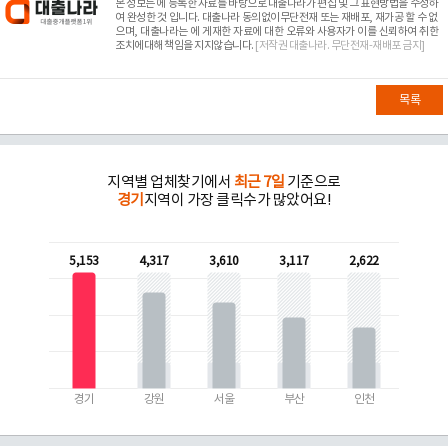
본 정보는
에 등록한 자료를 바탕으로 대출나라가 편집 및 그 표현방법을 수정하
여 완성한 것 입니다. 대출나라 동의없이무단전재 또는 재배포, 재가공 할 수 없
으며, 대출나라는
에 게재한 자료에 대한 오류와 사용자가 이를 신뢰하여 취한
조치에대해 책임을 지지않습니다.
[저작권 대출나라. 무단전재-재배포 금지]
목록
지역별 업체찾기에서
최근 7일
기준으로
경기
지역이 가장 클릭수가 많았어요!
5,153
4,317
3,610
3,117
2,622
경기
강원
서울
부산
인천