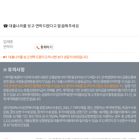
☎ 대출나라를 보고 연락드렸다고 말씀해주세요
업체명
연락처
통화하기
대출나라를 보고 연락드렸다고 하시면 보다 상담이 쉬워집니다.
※ 유의사항
계약을 체결하기 전에 자세한 내용은 상품설명서와 약관을 읽어보시기 바랍니다. 관계 법령에 따라 금융상품에
관한 중요 사항을 설명받을 권리가 있습니다. 대 출 시 귀하의 신용등급 또는 개인신용평점이 하락할 수 있습니다.
과도한 빚은 당신 에게 큰 불행을 안겨줄 수 있습니다. 중개수수료를 요구하거나 받는 것은 불법입니다.
일정 기간
분할상환금 또는 분할상환원리금이 연체될 경우, 계약만료 기한 도래전 모든 원리금을 변제해야할 의무가 발생
할 수 있습니다. 대부중개업체는 금융회사의 업무위탁을 받아 대출모집 및 소개 등의 섭외 활동을 돕습니다. 단, 실
제 계약체결의 권한은 없습니다.
금리 연20% 이내 (연체이자율 포함 20% 이내) (단, 2021. 7. 7부터 체결, 갱신, 연장되는 계 약에 한함), 취급수수료
없음, 중도상환 수수료 없음, 중개수수료 없음, 추가비용 없음. 상환기간 : 12개월 ~ 60개월 / 총 대출 비용 예시 : 100
만원을 12개월 기간 동안 최대 금 리 연20% 적용하여 원리금균등상환방법으로 이용하는 경우 총 상환금액
1,111,614원 (단, 대출상품 및 상환방법 등 대출계약 내용에 따라 달라질 수 있습니다.) 채무의 조기 상환수수료율
등 조기상환조건 없음.