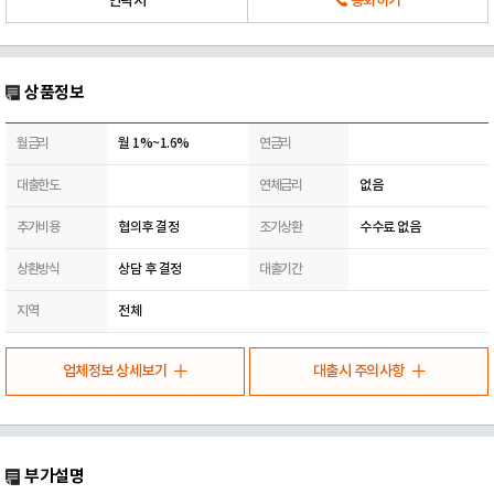
연락처
통화하기
상품정보
월금리
월 1%~1.6%
연금리
대출한도
연체금리
없음
추가비용
협의후 결정
조기상환
수수료 없음
상환방식
상담 후 결정
대출기간
지역
전체
업체정보 상세보기
대출시 주의사항
부가설명