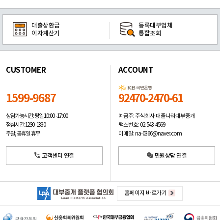
대출상환금
등록대부업체
이자계산기
통합조회
CUSTOMER
ACCOUNT
1599-9687
92470-2470-61
예금주: 주식회사 대출나라대부중개
상담가능시간: 평일
10:00 -17:00
팩스번호: 02-543-4569
점심시간: 12:30 - 13:30
이메일: na-0366@naver.com
주말, 공휴일 휴무
고객센터 연결
민원상담 연결
홈페이지 바로가기