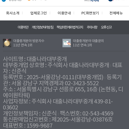
회사소개
업체로그인
이용안내
PC화면보기
전체메뉴
이용약관
개인정보처리방침
책임의한계와법적고지
주의사항
오류신고
대출중개분야 방문자수
대출중개분야 대출문의
11년 연속 1위
11년 연속 1위
사이트명 : 대출나라대부중개
대부중개업 상호명 : 주식회사 대출나라대부중개
대표
자 : 신준식
등록번호 : 2025-서울강남-0111(대부중개업)
등록기
관 : 서울 강남구 지역경제과 02-3423-5522
주소 : 서울특별시 강남구 선릉로 655, 16층 (논현동, 디
에이원타워)
사업자정보 : 주식회사 대출나라대부중개 439-81-
03602
개인정보책임자 : 신준식
팩스번호: 02-543-4569
통신판매업신고번호 : 제2025-서울강남-03876호
대표번호 : 1599-9687