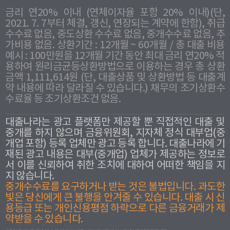
금리 연20% 이내 (연체이자율 포함 20% 이내)(단,
2021. 7. 7부터 체결, 갱신, 연장되는 계약에 한함), 취급
수수료 없음, 중도상환 수수료 없음, 중개수수료 없음, 추
가비용 없음. 상환기간 : 12개월 ~ 60개월 / 총 대출 비용
예시 : 100만원을 12개월 기간 동안 최대 금리 연20% 적
용하여 원리금균등상환방법으로 이용하는 경우 총 상환
금액 1,111,614원 (단, 대출상품 및 상환방법 등 대출계
약 내용에 따라 달라질 수 있습니다.) 채무의 조기상환수
수료율 등 조기상환조건 없음.
대출나라는 광고 플랫폼만 제공할 뿐 직접적인 대출 및
중개를 하지 않으며 금융위원회, 지자체 정식 대부업(중
개업 포함) 등록 업체만 광고 등록 합니다. 대출나라에 기
재된 광고 내용은 대부(중개업) 업체가 제공하는 정보로
서 이를 신뢰하여 취한 조치에 대하여 어떠한 책임을 지
지 않습니다.
중개수수료를 요구하거나 받는 것은 불법입니다. 과도한
빛은 당신에게 큰 불행을 안겨줄 수 있습니다. 대출 시 신
용등급 또는 개인신용평점 하락으로 다른 금융거래가 제
약받을 수 있습니다.