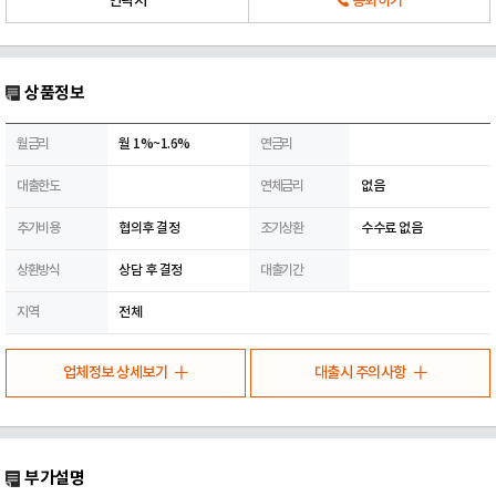
연락처
통화하기
상품정보
월금리
월 1%~1.6%
연금리
대출한도
연체금리
없음
추가비용
협의후 결정
조기상환
수수료 없음
상환방식
상담 후 결정
대출기간
지역
전체
업체정보 상세보기
대출시 주의사항
부가설명