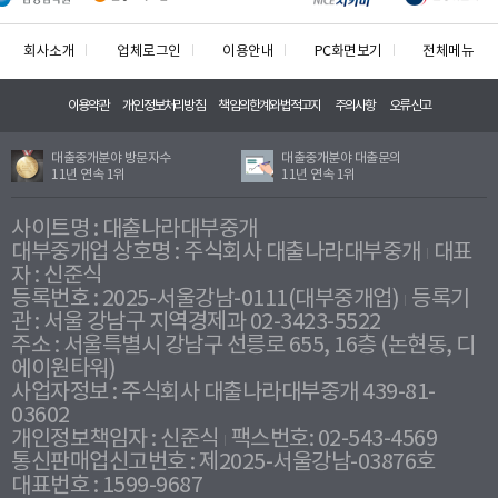
회사소개
업체로그인
이용안내
PC화면보기
전체메뉴
이용약관
개인정보처리방침
책임의한계와법적고지
주의사항
오류신고
대출중개분야 방문자수
대출중개분야 대출문의
11년 연속 1위
11년 연속 1위
사이트명 : 대출나라대부중개
대부중개업 상호명 : 주식회사 대출나라대부중개
대표
자 : 신준식
등록번호 : 2025-서울강남-0111(대부중개업)
등록기
관 : 서울 강남구 지역경제과 02-3423-5522
주소 : 서울특별시 강남구 선릉로 655, 16층 (논현동, 디
에이원타워)
사업자정보 : 주식회사 대출나라대부중개 439-81-
03602
개인정보책임자 : 신준식
팩스번호: 02-543-4569
통신판매업신고번호 : 제2025-서울강남-03876호
대표번호 : 1599-9687