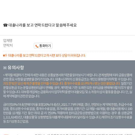
☎ 대출나라를 보고 연락드렸다고 말씀해주세요
업체명
연락처
통화하기
대출나라를 보고 연락드렸다고 하시면 보다 상담이 쉬워집니다.
※ 유의사항
계약을 체결하기 전에 자세한 내용은 상품설명서와 약관을 읽어보시기 바랍니다. 관계 법령에 따라 금융상품에
관한 중요 사항을 설명받을 권리가 있습니다. 대 출 시 귀하의 신용등급 또는 개인신용평점이 하락할 수 있습니다.
과도한 빚은 당신 에게 큰 불행을 안겨줄 수 있습니다. 중개수수료를 요구하거나 받는 것은 불법입니다.
일정 기간
분할상환금 또는 분할상환원리금이 연체될 경우, 계약만료 기한 도래전 모든 원리금을 변제해야할 의무가 발생
할 수 있습니다. 대부중개업체는 금융회사의 업무위탁을 받아 대출모집 및 소개 등의 섭외 활동을 돕습니다. 단, 실
제 계약체결의 권한은 없습니다.
금리 연20% 이내 (연체이자율 포함 20% 이내) (단, 2021. 7. 7부터 체결, 갱신, 연장되는 계 약에 한함), 취급수수료
없음, 중도상환 수수료 없음, 중개수수료 없음, 추가비용 없음. 상환기간 : 12개월 ~ 60개월 / 총 대출 비용 예시 : 100
만원을 12개월 기간 동안 최대 금 리 연20% 적용하여 원리금균등상환방법으로 이용하는 경우 총 상환금액
1,111,614원 (단, 대출상품 및 상환방법 등 대출계약 내용에 따라 달라질 수 있습니다.) 채무의 조기 상환수수료율
등 조기상환조건 없음.