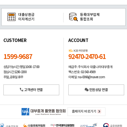
대출상환금
등록대부업체
이자계산기
통합조회
CUSTOMER
ACCOUNT
1599-9687
92470-2470-61
예금주: 주식회사 대출나라대부중개
상담가능시간: 평일
10:00 -17:00
팩스번호: 02-543-4569
점심시간: 12:30 - 13:30
이메일: na-0366@naver.com
주말, 공휴일 휴무
고객센터 연결
민원상담 연결
홈페이지 바로가기