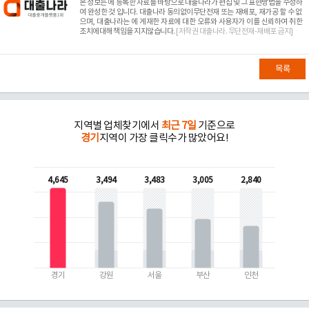
본 정보는
에 등록한 자료를 바탕으로 대출나라가 편집 및 그 표현방법을 수정하
여 완성한 것 입니다. 대출나라 동의없이무단전재 또는 재배포, 재가공 할 수 없
으며, 대출나라는
에 게재한 자료에 대한 오류와 사용자가 이를 신뢰하여 취한
조치에대해 책임을 지지않습니다.
[저작권 대출나라. 무단전재-재배포 금지]
목록
지역별 업체찾기에서
최근 7일
기준으로
경기
지역이 가장 클릭수가 많았어요!
4,645
3,494
3,483
3,005
2,840
경기
강원
서울
부산
인천