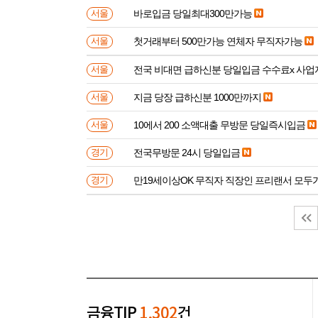
바로입금 당일최대300만가능
서울
첫거래부터 500만가능 연체자 무직자가능
서울
전국 비대면 급하신분 
서울
지금 당장 급하신분 1000만까지
서울
10에서 200 소액대출 무방문 당일즉시입금
서울
전국무방문 24시 당일입금
경기
만19세이상OK 무직자 직장인 프리랜서 모두
경기
금융TIP
1,302
건