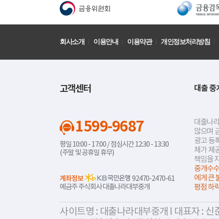
회사소개
이용안내
이용약관
개인정보처리방침
고객센터
대출 중
1599-9687
대출나라
않으며 
광고 등록
평일 10:00 - 17:00 / 점심시간 12:30 - 13:30
체가 제
(주말 및 공휴일 휴무)
책임을 
중개수수
에게 큰 
계좌정보
92470-2470-61
예금주 주식회사 대출나라대부중개
평점 하
사이트명 : 대출나라대부중개 l 대표자 : 신준식