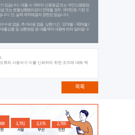
가 있습니다. 대출 시 귀하의 신용등급 또는 개인신용평점
금 또는 분할상환원리금이 연체될 경우, 계약만료 기한 도
니다. 단, 실제 계약체결의 권한은 없습니다.
수수료 없음, 추가비용 없음. 상환기간 : 12개월 ~ 60개월 /
(단, 대출상품 및 상환방법 등 대출계약 내용에 따라 달라질 수
.
 오류와 사용자가 이를 신뢰하여 취한 조치에 대해 책
목록
988
3,791
3,376
2,700
원
서울
부산
인천