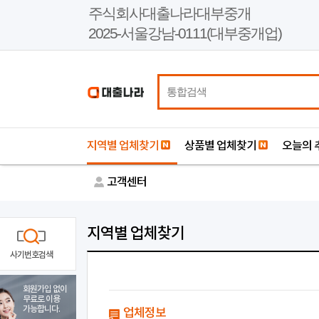
본
주식회사대출나라대부중개
문
2025-서울강남-0111(대부중개업)
바
로
가
기
지역별 업체찾기
상품별 업체찾기
오늘의 
고객센터
지역별 업체찾기
사기번호검색
회원가입 없이
무료로 이용
가능합니다.
업체정보