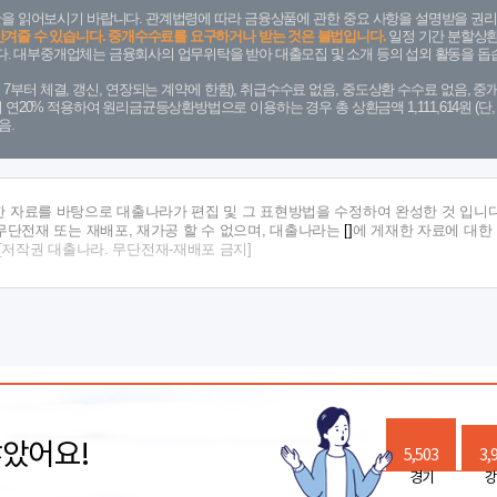
을 읽어보시기 바랍니다. 관계법령에 따라 금융상품에 관한 중요 사항을 설명받을 권리
안겨줄 수 있습니다. 중개수수료를 요구하거나 받는 것은 불법입니다.
일정 기간 분할상환
. 대부중개업체는 금융회사의 업무위탁을 받아 대출모집 및 소개 등의 섭외 활동을 돕습
. 7. 7부터 체결, 갱신, 연장되는 계약에 한함), 취급수수료 없음, 중도상환 수수료 없음, 중개
금리 연20% 적용하여 원리금균등상환방법으로 이용하는 경우 총 상환금액 1,111,614원 
음.
한 자료를 바탕으로 대출나라가 편집 및 그 표현방법을 수정하여 완성한 것 입니다
단전재 또는 재배포, 재가공 할 수 없으며, 대출나라는
[]
에 게재한 자료에 대한
[저작권 대출나라. 무단전재-재배포 금지]
많았어요!
5,503
3,
경기
강