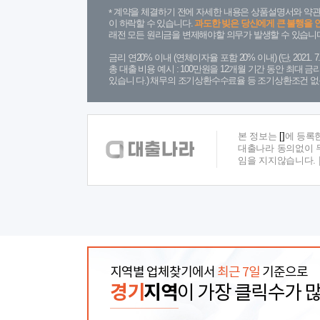
계약을 체결하기 전에 자세한 내용은 상품설명서와 약관
이 하락할 수 있습니다.
과도한 빚은 당신에게 큰 불행을 
래전 모든 원리금을 변제해야할 의무가 발생할 수 있습니다
금리 연20% 이내 (연체이자율 포함 20% 이내) (단, 2021
총 대출 비용 예시 : 100만원을 12개월 기간 동안 최대 
있습니 다.) 채무의 조기상환수수료율 등 조기상환조건 없
본 정보는
[]
에 등록
대출나라 동의없이 무
임을 지지않습니다.
지역별 업체찾기에서
최근 7일
기준으로
경기
지역
이 가장 클릭수가 