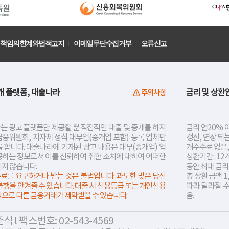
책임의한계와법적고지
이메일무단수집거부
오류신고
개 플랫폼, 대출나라
금리 및 상환
주의사항
는 광고 플랫폼만 제공할 뿐 직접적인 대출 및 중개를 하지
금리 연20% 이
금융위원회, 지자체 정식 대부업(중개업 포함) 등록 업체만
갱신, 연장 되
 합니다. 대출나라에 기재된 광고 내용은 대부(중개업) 업
개수수료 없음,
공하는 정보로서 이를 신뢰하여 취한 조치에 대하여 어떠한
상환기간 : 12
지지 않습니다.
동안 최대 금
료를 요구하거나 받는 것은 불법입니다. 과도한 빚은 당신
총 상환 금액 1
불행을 안겨줄 수 있습니다. 대출 시 신용등급 또는 개인신용
따라 달라질 
락으로 다른 금융거래가 제약받을 수 있습니다.
음.
 l 팩스번호: 02-543-4569