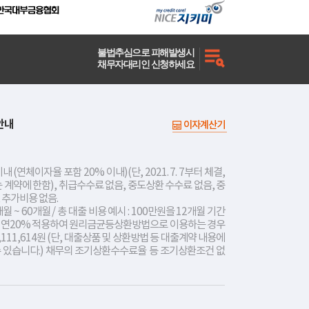
불법추심으로 피해발생시
채무자대리인 신청하세요
안내
이자계산기
내 (연체이자율 포함 20% 이내)(단, 2021. 7. 7부터 체결,
는 계약에 한함), 취급수수료 없음, 중도상환 수수료 없음, 중
 추가비용 없음.
개월 ~ 60개월 / 총 대출 비용 예시 : 100만원을 12개월 기간
리 연20% 적용하여 원리금균등상환방법으로 이용하는 경우
,111,614원 (단, 대출상품 및 상환방법 등 대출계약 내용에
수 있습니다.) 채무의 조기상환수수료율 등 조기상환조건 없