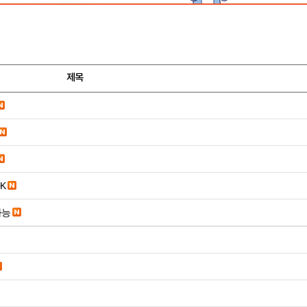
제목
K
가능