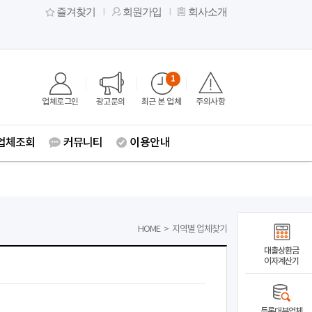
즐겨찾기
회원가입
회사소개
1
업체로그인
광고문의
최근 본 업체
주의사항
업체조회
커뮤니티
이용안내
HOME
>
지역별 업체찾기
대출상환금
이자계산기
등록대부업체