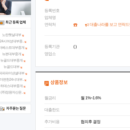
등록번호
업체명
최근 등록 업체
연락처
대출나라를 보고 연락드
노란햇살대부
24시여성대부중..
등록기관
( )
더베스트대부중개
영업소
뉴본대부중개
뉴골드대부중개
뉴골드대부
파파파이낸셜대부
더편한24시대부..
상품정보
하데스대부중개
(주)정원자산운..
월금리
월 1%~1.6%
자주묻는 질문
대출한도
추가비용
협의후 결정