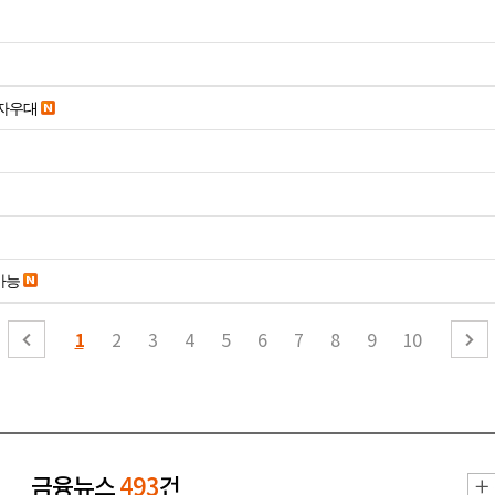
당일입금 수수료x 사업자우대
가능
1
2
3
4
5
6
7
8
9
10
금융뉴스
493
건