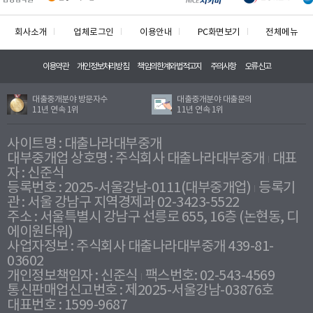
회사소개
업체로그인
이용안내
PC화면보기
전체메뉴
이용약관
개인정보처리방침
책임의한계와법적고지
주의사항
오류신고
대출중개분야 방문자수
대출중개분야 대출문의
11년 연속 1위
11년 연속 1위
사이트명 : 대출나라대부중개
대부중개업 상호명 : 주식회사 대출나라대부중개
대표
자 : 신준식
등록번호 : 2025-서울강남-0111(대부중개업)
등록기
관 : 서울 강남구 지역경제과 02-3423-5522
주소 : 서울특별시 강남구 선릉로 655, 16층 (논현동, 디
에이원타워)
사업자정보 : 주식회사 대출나라대부중개 439-81-
03602
개인정보책임자 : 신준식
팩스번호: 02-543-4569
통신판매업신고번호 : 제2025-서울강남-03876호
대표번호 : 1599-9687