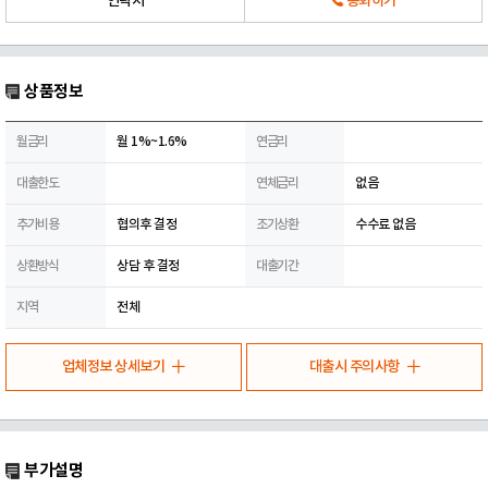
연락처
통화하기
상품정보
월금리
월 1%~1.6%
연금리
대출한도
연체금리
없음
추가비용
협의후 결정
조기상환
수수료 없음
상환방식
상담 후 결정
대출기간
지역
전체
업체정보 상세보기
대출시 주의사항
부가설명