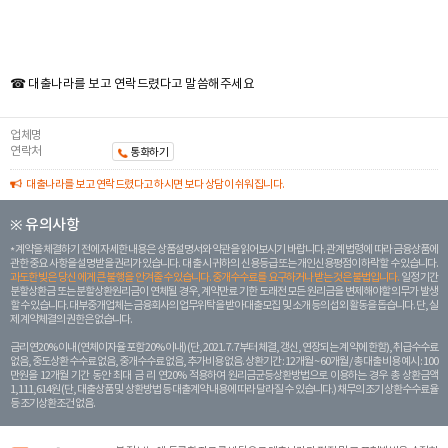
☎ 대출나라를 보고 연락드렸다고 말씀해주세요
업체명
연락처
통화하기
대출나라를 보고 연락드렸다고 하시면 보다 상담이 쉬워집니다.
※ 유의사항
계약을 체결하기 전에 자세한 내용은 상품설명서와 약관을 읽어보시기 바랍니다. 관계 법령에 따라 금융상품에
관한 중요 사항을 설명받을 권리가 있습니다. 대 출 시 귀하의 신용등급 또는 개인신용평점이 하락할 수 있습니다.
과도한 빚은 당신 에게 큰 불행을 안겨줄 수 있습니다. 중개수수료를 요구하거나 받는 것은 불법입니다.
일정 기간
분할상환금 또는 분할상환원리금이 연체될 경우, 계약만료 기한 도래전 모든 원리금을 변제해야할 의무가 발생
할 수 있습니다. 대부중개업체는 금융회사의 업무위탁을 받아 대출모집 및 소개 등의 섭외 활동을 돕습니다. 단, 실
제 계약체결의 권한은 없습니다.
금리 연20% 이내 (연체이자율 포함 20% 이내) (단, 2021. 7. 7부터 체결, 갱신, 연장되는 계 약에 한함), 취급수수료
없음, 중도상환 수수료 없음, 중개수수료 없음, 추가비용 없음. 상환기간 : 12개월 ~ 60개월 / 총 대출 비용 예시 : 100
만원을 12개월 기간 동안 최대 금 리 연20% 적용하여 원리금균등상환방법으로 이용하는 경우 총 상환금액
1,111,614원 (단, 대출상품 및 상환방법 등 대출계약 내용에 따라 달라질 수 있습니다.) 채무의 조기 상환수수료율
등 조기상환조건 없음.