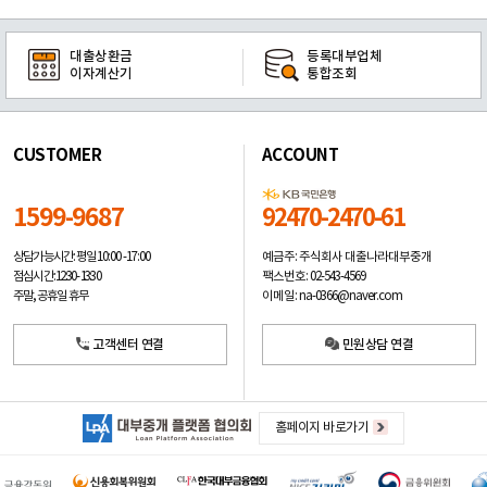
대출상환금
등록대부업체
이자계산기
통합조회
CUSTOMER
ACCOUNT
1599-9687
92470-2470-61
예금주: 주식회사 대출나라대부중개
상담가능시간: 평일
10:00 -17:00
팩스번호: 02-543-4569
점심시간: 12:30 - 13:30
이메일: na-0366@naver.com
주말, 공휴일 휴무
고객센터 연결
민원상담 연결
홈페이지 바로가기