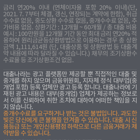
금리 연20% 이내 (연체이자율 포함 20% 이내)(단,
2021. 7. 7부터 체결, 갱신, 연장되는 계약에 한함), 취급
수수료 없음, 중도상환 수수료 없음, 중개수수료 없음, 추
가비용 없음. 상환기간 : 12개월 ~ 60개월 / 총 대출 비용
예시 : 100만원을 12개월 기간 동안 최대 금리 연20% 적
용하여 원리금균등상환방법으로 이용하는 경우 총 상환
금액 1,111,614원 (단, 대출상품 및 상환방법 등 대출계
약 내용에 따라 달라질 수 있습니다.) 채무의 조기상환수
수료율 등 조기상환조건 없음.
대출나라는 광고 플랫폼만 제공할 뿐 직접적인 대출 및
중개를 하지 않으며 금융위원회, 지자체 정식 대부업(중
개업 포함) 등록 업체만 광고 등록 합니다. 대출나라에 기
재된 광고 내용은 대부(중개업) 업체가 제공하는 정보로
서 이를 신뢰하여 취한 조치에 대하여 어떠한 책임을 지
지 않습니다.
중개수수료를 요구하거나 받는 것은 불법입니다. 과도한
빛은 당신에게 큰 불행을 안겨줄 수 있습니다. 대출 시 신
용등급 또는 개인신용평점 하락으로 다른 금융거래가 제
약받을 수 있습니다.