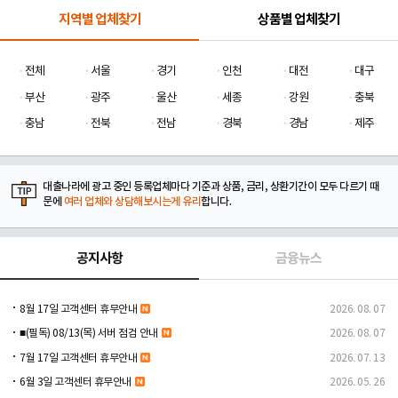
지역별 업체찾기
상품별 업체찾기
전체
서울
경기
인천
대전
대구
부산
광주
울산
세종
강원
충북
충남
전북
전남
경북
경남
제주
대출나라에 광고 중인 등록업체마다 기준과 상품, 금리, 상환기간이 모두 다르기 때
문에
여러 업체와 상담해보시는게 유리
합니다.
공지사항
금융뉴스
8월 17일 고객센터 휴무안내
2026. 08. 07
■(필독) 08/13(목) 서버 점검 안내
2026. 08. 07
7월 17일 고객센터 휴무안내
2026. 07. 13
6월 3일 고객센터 휴무안내
2026. 05. 26