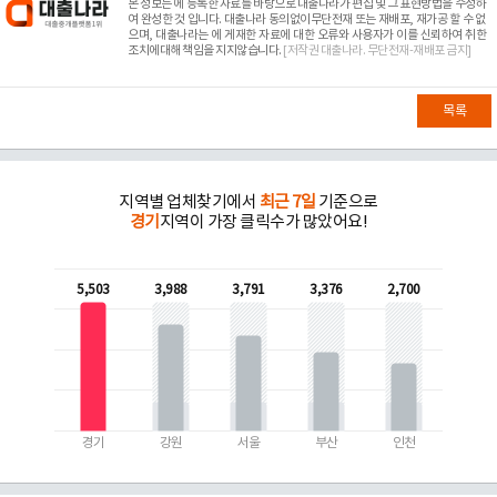
본 정보는
에 등록한 자료를 바탕으로 대출나라가 편집 및 그 표현방법을 수정하
여 완성한 것 입니다. 대출나라 동의없이무단전재 또는 재배포, 재가공 할 수 없
으며, 대출나라는
에 게재한 자료에 대한 오류와 사용자가 이를 신뢰하여 취한
조치에대해 책임을 지지않습니다.
[저작권 대출나라. 무단전재-재배포 금지]
목록
지역별 업체찾기에서
최근 7일
기준으로
경기
지역이 가장 클릭수가 많았어요!
5,503
3,988
3,791
3,376
2,700
경기
강원
서울
부산
인천