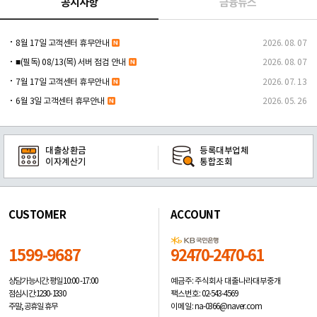
공지사항
금융뉴스
8월 17일 고객센터 휴무안내
2026. 08. 07
■(필독) 08/13(목) 서버 점검 안내
2026. 08. 07
7월 17일 고객센터 휴무안내
2026. 07. 13
6월 3일 고객센터 휴무안내
2026. 05. 26
대출상환금
등록대부업체
이자계산기
통합조회
CUSTOMER
ACCOUNT
1599-9687
92470-2470-61
예금주: 주식회사 대출나라대부중개
상담가능시간: 평일
10:00 -17:00
팩스번호: 02-543-4569
점심시간: 12:30 - 13:30
이메일: na-0366@naver.com
주말, 공휴일 휴무