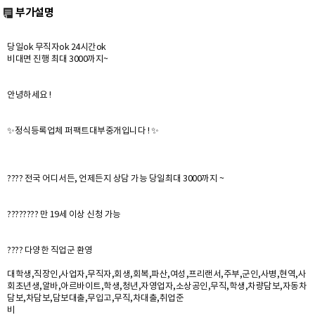
부가설명
당일ok 무직자ok 24시간ok
비대면 진행 최대 3000까지~
안녕하세요 !
✨정식등록업체 퍼팩트대부중개입니다 ! ✨
???? 전국 어디서든, 언제든지 상담 가능 당일최대 3000까지 ~
????‍???? 만 19세 이상 신청 가능
???? 다양한 직업군 환영
대학생,직장인,사업자,무직자,회생,회복,파산,여성,프리랜서,주부,군인,사병,현역,사
회초년생,알바,아르바이트,학생,청년,자영업자,소상공인,무직,학생,차량담보,자동차
담보,차담보,담보대출,무입고,무직,차대출,취업준
비