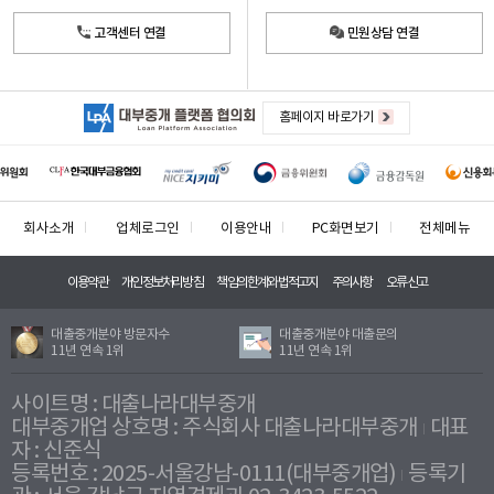
고객센터 연결
민원상담 연결
홈페이지 바로가기
회사소개
업체로그인
이용안내
PC화면보기
전체메뉴
이용약관
개인정보처리방침
책임의한계와법적고지
주의사항
오류신고
대출중개분야 방문자수
대출중개분야 대출문의
11년 연속 1위
11년 연속 1위
사이트명 : 대출나라대부중개
대부중개업 상호명 : 주식회사 대출나라대부중개
대표
자 : 신준식
등록번호 : 2025-서울강남-0111(대부중개업)
등록기