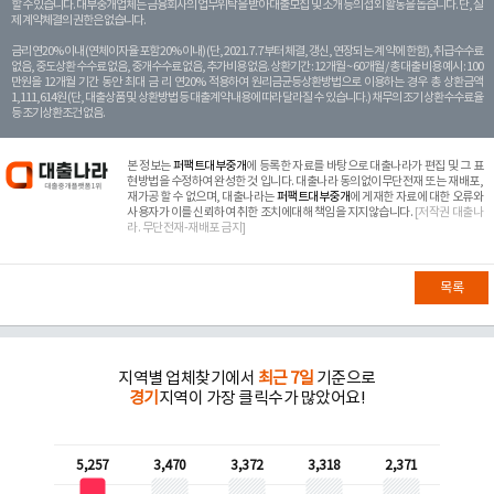
할 수 있습니다. 대부중개업체는 금융회사의 업무위탁을 받아 대출모집 및 소개 등의 섭외 활동을 돕습니다. 단, 실
제 계약체결의 권한은 없습니다.
금리 연20% 이내 (연체이자율 포함 20% 이내) (단, 2021. 7. 7부터 체결, 갱신, 연장되는 계 약에 한함), 취급수수료
없음, 중도상환 수수료 없음, 중개수수료 없음, 추가비용 없음. 상환기간 : 12개월 ~ 60개월 / 총 대출 비용 예시 : 100
만원을 12개월 기간 동안 최대 금 리 연20% 적용하여 원리금균등상환방법으로 이용하는 경우 총 상환금액
1,111,614원 (단, 대출상품 및 상환방법 등 대출계약 내용에 따라 달라질 수 있습니다.) 채무의 조기 상환수수료율
등 조기상환조건 없음.
본 정보는
퍼팩트대부중개
에 등록한 자료를 바탕으로 대출나라가 편집 및 그 표
현방법을 수정하여 완성한 것 입니다. 대출나라 동의없이무단전재 또는 재배포,
재가공 할 수 없으며, 대출나라는
퍼팩트대부중개
에 게재한 자료에 대한 오류와
사용자가 이를 신뢰하여 취한 조치에대해 책임을 지지않습니다.
[저작권 대출나
라. 무단전재-재배포 금지]
목록
지역별 업체찾기에서
최근 7일
기준으로
경기
지역이 가장 클릭수가 많았어요!
5,257
3,470
3,372
3,318
2,371