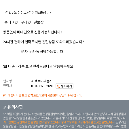
선입금x수수료x선이자x출장비x
폰테크 x 내구제 x 비밀보장
방문없이 비대면으로 진행가능하십니다 !
24시간 편하게 연락주시면 친절상담 도와드리겠습니다 !
------------------문자 or 카톡 상담가능합니다 -------------------
☎ 대출나라를 보고 연락드렸다고 말씀해주세요
업체명
퍼팩트대부중개
연락처
010-3928-5691
통화하기
대출나라를 보고 연락드렸다고 하시면 보다 상담이 쉬워집니다.
※ 유의사항
계약을 체결하기 전에 자세한 내용은 상품설명서와 약관을 읽어보시기 바랍니다. 관계 법령에 따라 금융상품에
관한 중요 사항을 설명받을 권리가 있습니다. 대 출 시 귀하의 신용등급 또는 개인신용평점이 하락할 수 있습니다.
과도한 빚은 당신 에게 큰 불행을 안겨줄 수 있습니다. 중개수수료를 요구하거나 받는 것은 불법입니다.
일정 기간
분할상환금 또는 분할상환원리금이 연체될 경우, 계약만료 기한 도래전 모든 원리금을 변제해야할 의무가 발생