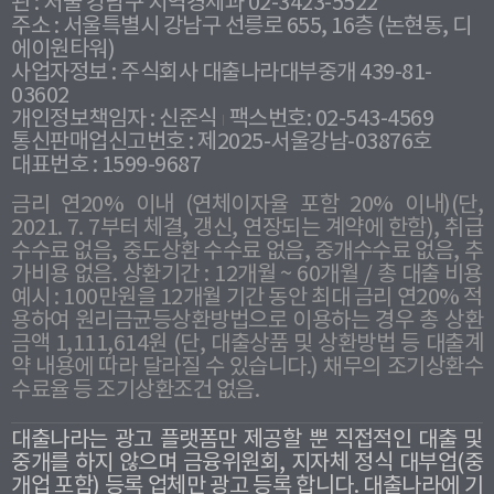
관 : 서울 강남구 지역경제과 02-3423-5522
주소 : 서울특별시 강남구 선릉로 655, 16층 (논현동, 디
에이원타워)
사업자정보 : 주식회사 대출나라대부중개 439-81-
03602
개인정보책임자 : 신준식
팩스번호: 02-543-4569
통신판매업신고번호 : 제2025-서울강남-03876호
대표번호 : 1599-9687
금리 연20% 이내 (연체이자율 포함 20% 이내)(단,
2021. 7. 7부터 체결, 갱신, 연장되는 계약에 한함), 취급
수수료 없음, 중도상환 수수료 없음, 중개수수료 없음, 추
가비용 없음. 상환기간 : 12개월 ~ 60개월 / 총 대출 비용
예시 : 100만원을 12개월 기간 동안 최대 금리 연20% 적
용하여 원리금균등상환방법으로 이용하는 경우 총 상환
금액 1,111,614원 (단, 대출상품 및 상환방법 등 대출계
약 내용에 따라 달라질 수 있습니다.) 채무의 조기상환수
수료율 등 조기상환조건 없음.
대출나라는 광고 플랫폼만 제공할 뿐 직접적인 대출 및
중개를 하지 않으며 금융위원회, 지자체 정식 대부업(중
개업 포함) 등록 업체만 광고 등록 합니다. 대출나라에 기