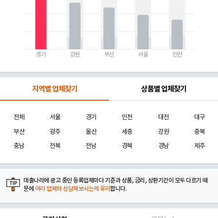
경기
강원
부산
서울
인천
지역별 업체찾기
상품별 업체찾기
전체
서울
경기
인천
대전
대구
부산
광주
울산
세종
강원
충북
충남
전북
전남
경북
경남
제주
대출나라에 광고 중인 등록업체마다 기준과 상품, 금리, 상환기간이 모두 다르기 때
문에
여러 업체와 상담해보시는게 유리
합니다.