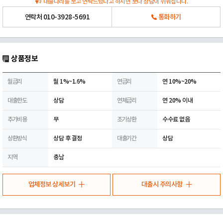
대출나라를 보고 연락드렸다고 하시면 보다 상담이 쉬워집니다.
연락처
010-3928-5691
통화하기
상품정보
월금리
월 1%~1.6%
연금리
연 10%~20%
대출한도
상담
연체금리
연 20% 이내
추가비용
무
조기상환
수수료 없음
상환방식
상담 후 결정
대출기간
상담
지역
충남
업체정보 상세보기
대출시 주의사항