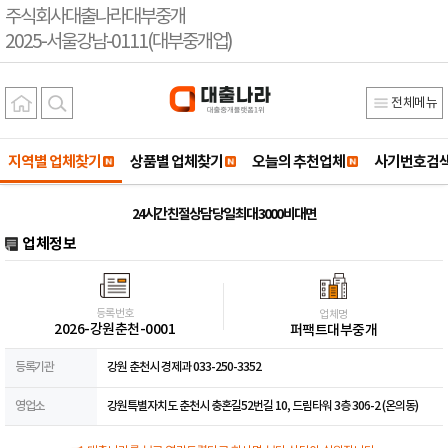
주식회사대출나라대부중개
2025-서울강남-0111(대부중개업)
전체메뉴
지역별 업체찾기
상품별 업체찾기
오늘의 추천업체
사기번호검
24시간 친절상담 당일 최대 3000 비대면
업체정보
등록번호
업체명
2026-강원춘천-0001
퍼팩트대부중개
등록기관
강원 춘천시 경제과 033-250-3352
영업소
강원특별자치도 춘천시 충혼길52번길 10, 드림타워 3층 306-2 (온의동)