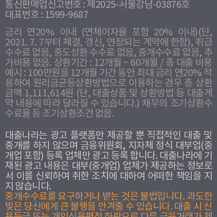
통신판매업신고번호 : 제2025-서울강남-03876호
대표번호 : 1599-9687
금리 연20% 이내 (연체이자율 포함 20% 이내)(단,
2021. 7. 7부터 체결, 갱신, 연장되는 계약에 한함), 취급
수수료 없음, 중도상환 수수료 없음, 중개수수료 없음, 추
가비용 없음. 상환기간 : 12개월 ~ 60개월 / 총 대출 비용
예시 : 100만원을 12개월 기간 동안 최대 금리 연20% 적
용하여 원리금균등상환방법으로 이용하는 경우 총 상환
금액 1,111,614원 (단, 대출상품 및 상환방법 등 대출계
약 내용에 따라 달라질 수 있습니다.) 채무의 조기상환수
수료율 등 조기상환조건 없음.
대출나라는 광고 플랫폼만 제공할 뿐 직접적인 대출 및
중개를 하지 않으며 금융위원회, 지자체 정식 대부업(중
개업 포함) 등록 업체만 광고 등록 합니다. 대출나라에 기
재된 광고 내용은 대부(중개업) 업체가 제공하는 정보로
서 이를 신뢰하여 취한 조치에 대하여 어떠한 책임을 지
지 않습니다.
중개수수료를 요구하거나 받는 것은 불법입니다. 과도한
빛은 당신에게 큰 불행을 안겨줄 수 있습니다. 대출 시 신