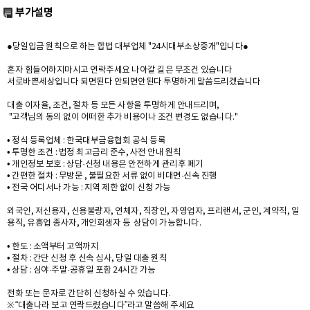
부가설명
●당일입금 원칙으로 하는 합법 대부업체 "24시대부소상중개"입니다●
혼자 힘들어하지마시고 연락주세요 나아갈 길은 무조건 있습니다
서로바쁜세상입니다 되면된다 안되면안된다 투명하게 말씀드리겠습니다
대출 이자율, 조건, 절차 등 모든 사항을 투명하게 안내드리며,
"고객님의 동의 없이 어떠한 추가 비용이나 조건 변경도 없습니다."
• 정식 등록업체 : 한국대부금융협회 공식 등록
• 투명한 조건 : 법정 최고금리 준수, 사전 안내 원칙
• 개인정보 보호 : 상담·신청 내용은 안전하게 관리후 폐기
• 간편한 절차 : 무방문 , 불필요한 서류 없이 비대면·신속 진행
• 전국 어디서나 가능 : 지역 제한 없이 신청 가능
외국인, 저신용자, 신용불량자, 연체자, 직장인, 자영업자, 프리랜서, 군인, 계약직, 일
용직, 유흥업 종사자, 개인회생자 등 상담이 가능합니다.
• 한도 : 소액부터 고액까지
• 절차 : 간단 신청 후 신속 심사, 당일 대출 원칙
• 상담 : 심야·주말·공휴일 포함 24시간 가능
전화 또는 문자로 간단히 신청하실 수 있습니다.
※ “대출나라 보고 연락드렸습니다”라고 말씀해 주세요