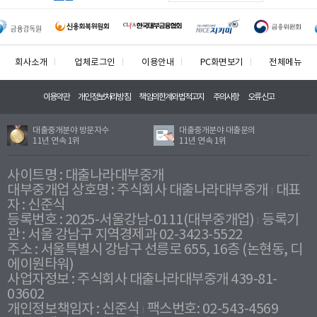
회사소개
업체로그인
이용안내
PC화면보기
전체메뉴
이용약관
개인정보처리방침
책임의한계와법적고지
주의사항
오류신고
대출중개분야 방문자수
대출중개분야 대출문의
11년 연속 1위
11년 연속 1위
사이트명 : 대출나라대부중개
대부중개업 상호명 : 주식회사 대출나라대부중개
대표
자 : 신준식
등록번호 : 2025-서울강남-0111(대부중개업)
등록기
관 : 서울 강남구 지역경제과 02-3423-5522
주소 : 서울특별시 강남구 선릉로 655, 16층 (논현동, 디
에이원타워)
사업자정보 : 주식회사 대출나라대부중개 439-81-
03602
개인정보책임자 : 신준식
팩스번호: 02-543-4569