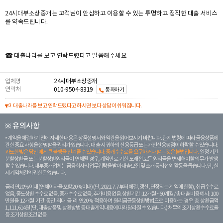
24시대부소상중개는 고객님이 안심하고 이용할 수 있는 투명하고 정직한 대출 서비스
를 약속드립니다.
☎ 대출나라를 보고 연락드렸다고 말씀해주세요
업체명
24시대부소상중개
연락처
010-9504-8319
통화하기
대출나라를 보고 연락드렸다고 하시면 보다 상담이 쉬워집니다.
※ 유의사항
계약을 체결하기 전에 자세한 내용은 상품설명서와 약관을 읽어보시기 바랍니다. 관계 법령에 따라 금융상품에
관한 중요 사항을 설명받을 권리가 있습니다. 대 출 시 귀하의 신용등급 또는 개인신용평점이 하락할 수 있습니다.
과도한 빚은 당신 에게 큰 불행을 안겨줄 수 있습니다. 중개수수료를 요구하거나 받는 것은 불법입니다.
일정 기간
분할상환금 또는 분할상환원리금이 연체될 경우, 계약만료 기한 도래전 모든 원리금을 변제해야할 의무가 발생
할 수 있습니다. 대부중개업체는 금융회사의 업무위탁을 받아 대출모집 및 소개 등의 섭외 활동을 돕습니다. 단, 실
제 계약체결의 권한은 없습니다.
금리 연20% 이내 (연체이자율 포함 20% 이내) (단, 2021. 7. 7부터 체결, 갱신, 연장되는 계 약에 한함), 취급수수료
없음, 중도상환 수수료 없음, 중개수수료 없음, 추가비용 없음. 상환기간 : 12개월 ~ 60개월 / 총 대출 비용 예시 : 100
만원을 12개월 기간 동안 최대 금 리 연20% 적용하여 원리금균등상환방법으로 이용하는 경우 총 상환금액
1,111,614원 (단, 대출상품 및 상환방법 등 대출계약 내용에 따라 달라질 수 있습니다.) 채무의 조기 상환수수료율
등 조기상환조건 없음.