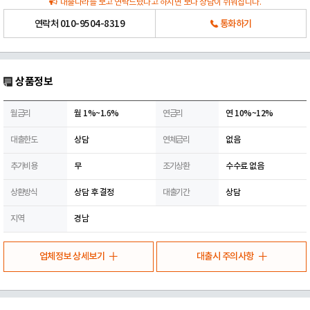
대출나라를 보고 연락드렸다고 하시면 보다 상담이 쉬워집니다.
연락처
010-9504-8319
통화하기
상품정보
월금리
월 1%~1.6%
연금리
연 10%~12%
대출한도
상담
연체금리
없음
추가비용
무
조기상환
수수료 없음
상환방식
상담 후 결정
대출기간
상담
지역
경남
업체정보 상세보기
대출시 주의사항