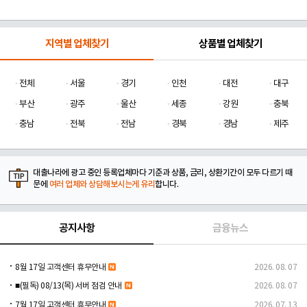
지역별 업체찾기
상품별 업체찾기
전체
서울
경기
인천
대전
대구
부산
광주
울산
세종
강원
충북
충남
전북
전남
경북
경남
제주
대출나라에 광고 중인 등록업체마다 기준과 상품, 금리, 상환기간이 모두 다르기 때
문에
여러 업체와 상담해보시는게 유리
합니다.
공지사항
금융뉴스
8월 17일 고객센터 휴무안내
2026. 08. 07
■(필독) 08/13(목) 서버 점검 안내
2026. 08. 07
7월 17일 고객센터 휴무안내
2026. 07. 13