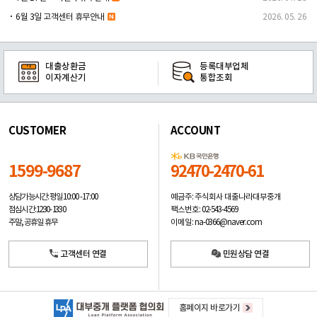
6월 3일 고객센터 휴무안내
2026. 05. 26
대출상환금
등록대부업체
이자계산기
통합조회
CUSTOMER
ACCOUNT
1599-9687
92470-2470-61
예금주: 주식회사 대출나라대부중개
상담가능시간: 평일
10:00 -17:00
팩스번호: 02-543-4569
점심시간: 12:30 - 13:30
이메일: na-0366@naver.com
주말, 공휴일 휴무
고객센터 연결
민원상담 연결
홈페이지 바로가기