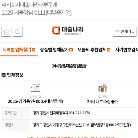
주식회사대출나라대부중개
2025-서울강남-0111(대부중개업)
전체메뉴
지역별 업체찾기
상품별 업체찾기
오늘의 추천업체
사기번호검
24시 당일대출당일입금
업체정보
등록번호
업체명
2026-경기용인-0005(대부중개)
24시대부소상중개
등록기관
경기 용인시 일자리정책과 031-324-2276
영업소
경기도 용인시 기흥구 구갈로28번길 21-6, 금보빌딩 6층 6012호(구갈동)