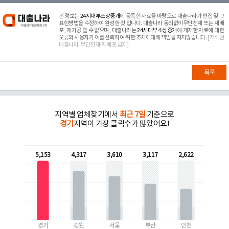
본 정보는
24시대부소상중개
에 등록한 자료를 바탕으로 대출나라가 편집 및 그
표현방법을 수정하여 완성한 것 입니다. 대출나라 동의없이무단전재 또는 재배
포, 재가공 할 수 없으며, 대출나라는
24시대부소상중개
에 게재한 자료에 대한
오류와 사용자가 이를 신뢰하여 취한 조치에대해 책임을 지지않습니다.
[저작권
대출나라. 무단전재-재배포 금지]
목록
지역별 업체찾기에서
최근 7일
기준으로
경기
지역이 가장 클릭수가 많았어요!
5,153
4,317
3,610
3,117
2,622
경기
강원
서울
부산
인천