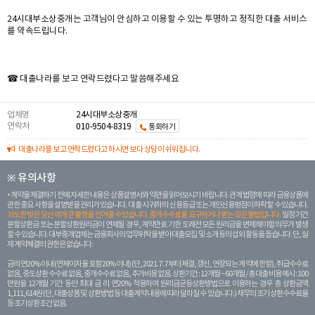
24시대부소상중개는 고객님이 안심하고 이용할 수 있는 투명하고 정직한 대출 서비스
를 약속드립니다.
☎ 대출나라를 보고 연락드렸다고 말씀해주세요
업체명
24시대부소상중개
연락처
010-9504-8319
통화하기
대출나라를 보고 연락드렸다고 하시면 보다 상담이 쉬워집니다.
※ 유의사항
계약을 체결하기 전에 자세한 내용은 상품설명서와 약관을 읽어보시기 바랍니다. 관계 법령에 따라 금융상품에
관한 중요 사항을 설명받을 권리가 있습니다. 대 출 시 귀하의 신용등급 또는 개인신용평점이 하락할 수 있습니다.
과도한 빚은 당신 에게 큰 불행을 안겨줄 수 있습니다. 중개수수료를 요구하거나 받는 것은 불법입니다.
일정 기간
분할상환금 또는 분할상환원리금이 연체될 경우, 계약만료 기한 도래전 모든 원리금을 변제해야할 의무가 발생
할 수 있습니다. 대부중개업체는 금융회사의 업무위탁을 받아 대출모집 및 소개 등의 섭외 활동을 돕습니다. 단, 실
제 계약체결의 권한은 없습니다.
금리 연20% 이내 (연체이자율 포함 20% 이내) (단, 2021. 7. 7부터 체결, 갱신, 연장되는 계 약에 한함), 취급수수료
없음, 중도상환 수수료 없음, 중개수수료 없음, 추가비용 없음. 상환기간 : 12개월 ~ 60개월 / 총 대출 비용 예시 : 100
만원을 12개월 기간 동안 최대 금 리 연20% 적용하여 원리금균등상환방법으로 이용하는 경우 총 상환금액
1,111,614원 (단, 대출상품 및 상환방법 등 대출계약 내용에 따라 달라질 수 있습니다.) 채무의 조기 상환수수료율
등 조기상환조건 없음.