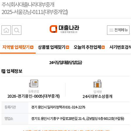
주식회사대출나라대부중개
2025-서울강남-0111(대부중개업)
전체메뉴
지역별 업체찾기
상품별 업체찾기
오늘의 추천업체
사기번호검
24시 당일대출당일입금
업체정보
등록번호
업체명
2026-경기용인-0005(대부중개)
24시대부소상중개
등록기관
경기 용인시 일자리정책과 031-324-2276
영업소
경기도 용인시 기흥구 구갈로28번길 21-6, 금보빌딩 6층 6012호(구갈동)