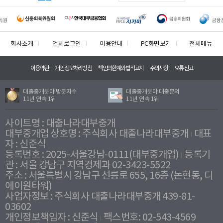
회사소개
업체로그인
이용안내
PC화면보기
전체메뉴
이용약관
개인정보처리방침
책임의한계와법적고지
주의사항
오류신고
대출중개분야 방문자수
대출중개분야 대출문의
11년 연속 1위
11년 연속 1위
사이트명 : 대출나라대부중개
대부중개업 상호명 : 주식회사 대출나라대부중개
대표
자 : 신준식
등록번호 : 2025-서울강남-0111(대부중개업)
등록기
관 : 서울 강남구 지역경제과 02-3423-5522
주소 : 서울특별시 강남구 선릉로 655, 16층 (논현동, 디
에이원타워)
사업자정보 : 주식회사 대출나라대부중개 439-81-
03602
개인정보책임자 : 신준식
팩스번호: 02-543-4569