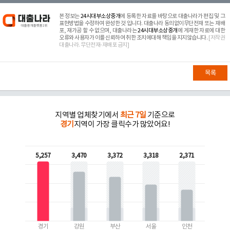
본 정보는
24시대부소상중개
에 등록한 자료를 바탕으로 대출나라가 편집 및 그
표현방법을 수정하여 완성한 것 입니다. 대출나라 동의없이무단전재 또는 재배
포, 재가공 할 수 없으며, 대출나라는
24시대부소상중개
에 게재한 자료에 대한
오류와 사용자가 이를 신뢰하여 취한 조치에대해 책임을 지지않습니다.
[저작권
대출나라. 무단전재-재배포 금지]
목록
지역별 업체찾기에서
최근 7일
기준으로
경기
지역이 가장 클릭수가 많았어요!
5,257
3,470
3,372
3,318
2,371
경기
강원
부산
서울
인천