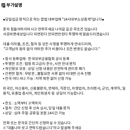
부가설명
●당일입금 원칙으로 하는 합법 대부업체 "24시대부소상중개"입니다●
혼자 힘들어하지마시고 연락주세요 나아갈 길은 무조건 있습니다
서로바쁜세상입니다 되면된다 안되면안된다 투명하게 말씀드리겠습니다
대출 이자율, 조건, 절차 등 모든 사항을 투명하게 안내드리며,
"고객님의 동의 없이 어떠한 추가 비용이나 조건 변경도 없습니다."
• 정식 등록업체 : 한국대부금융협회 공식 등록
• 투명한 조건 : 법정 최고금리 준수, 사전 안내 원칙
• 개인정보 보호 : 상담·신청 내용은 안전하게 관리후 폐기
• 간편한 절차 : 무방문 , 불필요한 서류 없이 비대면·신속 진행
• 전국 어디서나 가능 : 지역 제한 없이 신청 가능
외국인, 저신용자, 신용불량자, 연체자, 직장인, 자영업자, 프리랜서, 군인, 계약직, 일
용직, 유흥업 종사자, 개인회생자 등 상담이 가능합니다.
• 한도 : 소액부터 고액까지
• 절차 : 간단 신청 후 신속 심사, 당일 대출 원칙
• 상담 : 심야·주말·공휴일 포함 24시간 가능
전화 또는 문자로 간단히 신청하실 수 있습니다.
※ “대출나라 보고 연락드렸습니다”라고 말씀해 주세요