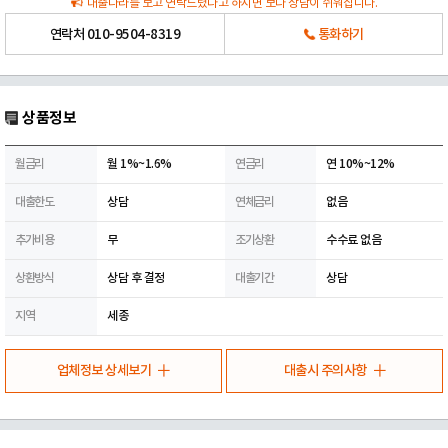
대출나라를 보고 연락드렸다고 하시면 보다 상담이 쉬워집니다.
연락처
010-9504-8319
통화하기
상품정보
월금리
월 1%~1.6%
연금리
연 10%~12%
대출한도
상담
연체금리
없음
추가비용
무
조기상환
수수료 없음
상환방식
상담 후 결정
대출기간
상담
지역
세종
업체정보 상세보기
대출시 주의사항