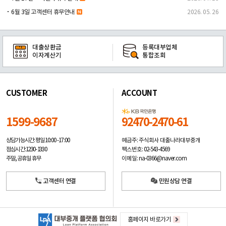
6월 3일 고객센터 휴무안내
2026. 05. 26
대출상환금
등록대부업체
이자계산기
통합조회
CUSTOMER
ACCOUNT
1599-9687
92470-2470-61
예금주: 주식회사 대출나라대부중개
상담가능시간: 평일
10:00 -17:00
팩스번호: 02-543-4569
점심시간: 12:30 - 13:30
이메일: na-0366@naver.com
주말, 공휴일 휴무
고객센터 연결
민원상담 연결
홈페이지 바로가기