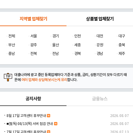
지역별 업체찾기
상품별 업체찾기
전체
서울
경기
인천
대전
대구
부산
광주
울산
세종
강원
충북
충남
전북
전남
경북
경남
제주
대출나라에 광고 중인 등록업체마다 기준과 상품, 금리, 상환기간이 모두 다르기 때
문에
여러 업체와 상담해보시는게 유리
합니다.
공지사항
금융뉴스
8월 17일 고객센터 휴무안내
2026. 08. 07
■(필독) 08/13(목) 서버 점검 안내
2026. 08. 07
7월 17일 고객센터 휴무안내
2026. 07. 13