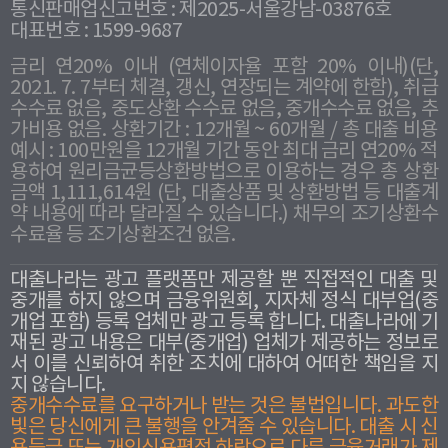
통신판매업신고번호 : 제2025-서울강남-03876호
대표번호 : 1599-9687
금리 연20% 이내 (연체이자율 포함 20% 이내)(단,
2021. 7. 7부터 체결, 갱신, 연장되는 계약에 한함), 취급
수수료 없음, 중도상환 수수료 없음, 중개수수료 없음, 추
가비용 없음. 상환기간 : 12개월 ~ 60개월 / 총 대출 비용
예시 : 100만원을 12개월 기간 동안 최대 금리 연20% 적
용하여 원리금균등상환방법으로 이용하는 경우 총 상환
금액 1,111,614원 (단, 대출상품 및 상환방법 등 대출계
약 내용에 따라 달라질 수 있습니다.) 채무의 조기상환수
수료율 등 조기상환조건 없음.
대출나라는 광고 플랫폼만 제공할 뿐 직접적인 대출 및
중개를 하지 않으며 금융위원회, 지자체 정식 대부업(중
개업 포함) 등록 업체만 광고 등록 합니다. 대출나라에 기
재된 광고 내용은 대부(중개업) 업체가 제공하는 정보로
서 이를 신뢰하여 취한 조치에 대하여 어떠한 책임을 지
지 않습니다.
중개수수료를 요구하거나 받는 것은 불법입니다. 과도한
빛은 당신에게 큰 불행을 안겨줄 수 있습니다. 대출 시 신