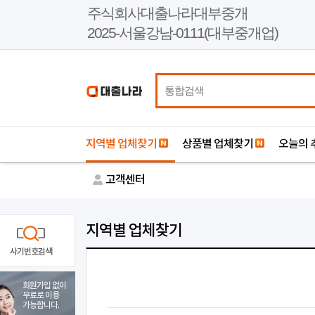
본
주식회사대출나라대부중개
문
2025-서울강남-0111(대부중개업)
바
로
가
기
지역별 업체찾기
상품별 업체찾기
오늘의 
고객센터
지역별 업체찾기
사기번호검색
회원가입 없이
무료로 이용
가능합니다.