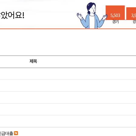
많았어요!
5,503
3,
경기
강
제목
긴급대출