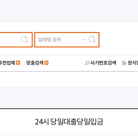
업체명 검색
추천업체
맞춤검색
사기번호검색
정식
24시 당일대출당일입금