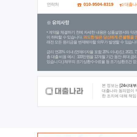
연락처
010-9504-8319
대출나
※ 유의사항
계약을 체결하기 전에 자세한 내용은 상품설명서와 약관
이 하락할 수 있습니다.
과도한 빚은 당신에게 큰 불행을 
래전 모든 원리금을 변제해야할 의무가 발생할 수 있습니다
금리 연20% 이내 (연체이자율 포함 20% 이내) (단, 2021
총 대출 비용 예시 : 100만원을 12개월 기간 동안 최대 
있습니 다.) 채무의 조기상환수수료율 등 조기상환조건 없
본 정보는
[24시대
대출나라 동의없이 무
한 조치에 대해 책