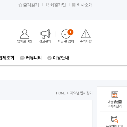
즐겨찾기
회원가입
회사소개
1
업체로그인
광고문의
최근 본 업체
주의사항
업체조회
커뮤니티
이용안내
HOME
>
지역별 업체찾기
대출상환금
이자계산기
등록대부업체