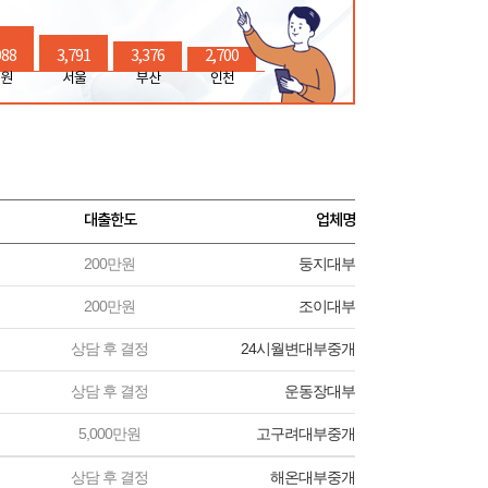
988
3,791
3,376
2,700
원
서울
부산
인천
대출한도
업체명
200만원
둥지대부
200만원
조이대부
상담 후 결정
24시월변대부중개
상담 후 결정
운동장대부
5,000만원
고구려대부중개
상담 후 결정
해온대부중개