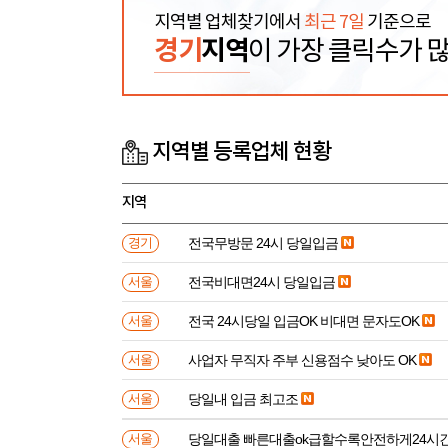
지역별 업체찾기에서
최근 7일
기준으로
경기
지역
이 가장 클릭수가 
지역별 등록업체 현황
지역
전국무방문 24시 당일입금
경기
전국비대면24시 당일입금
서울
전국 24시당일 입금OK 비대면 문자도OK
서울
사업자 무직자 주부 신용점수 낮아도 OK
서울
당일내 입금 최고조
서울
당일대출 빠른대출ok급할수록안전하게24시
서울