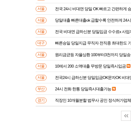
전국 24시 비대면 당일 OK 빠르고 간편하게 
서울
당일대출 빠른대출ok 급할수록 안전하게 24
서울
전국 비대면 급하신분 
서울
빠른승일 당일지급 무직자 전직종 최대한도 
대구
원리금균등 자율상환 100부터3천까지 당일
서울
10에서 200 소액대출 무방문 당일즉시입금
서울
전국24시 급하신분 당일입금OK문자OK 비대
서울
24시 전화 한통 당일즉시대출가능
부산
직장인 10개월분할 법무사 공인 정식허가업체
경기