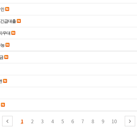
승인
시긴급대출
당일입금 수수료x 사업자우대
가능
송금
면
1
2
3
4
5
6
7
8
9
10