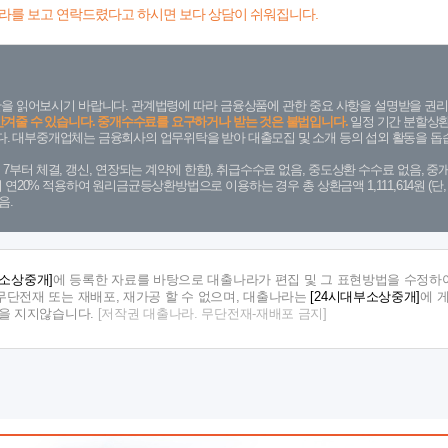
라를 보고 연락드렸다고 하시면 보다 상담이 쉬워집니다.
을 읽어보시기 바랍니다. 관계법령에 따라 금융상품에 관한 중요 사항을 설명받을 권리
안겨줄 수 있습니다. 중개수수료를 요구하거나 받는 것은 불법입니다.
일정 기간 분할상환
. 대부중개업체는 금융회사의 업무위탁을 받아 대출모집 및 소개 등의 섭외 활동을 돕습
. 7. 7부터 체결, 갱신, 연장되는 계약에 한함), 취급수수료 없음, 중도상환 수수료 없음, 중개
금리 연20% 적용하여 원리금균등상환방법으로 이용하는 경우 총 상환금액 1,111,614원 
음.
부소상중개]
에 등록한 자료를 바탕으로 대출나라가 편집 및 그 표현방법을 수정하여
단전재 또는 재배포, 재가공 할 수 없으며, 대출나라는
[24시대부소상중개]
에 
임을 지지않습니다.
[저작권 대출나라. 무단전재-재배포 금지]