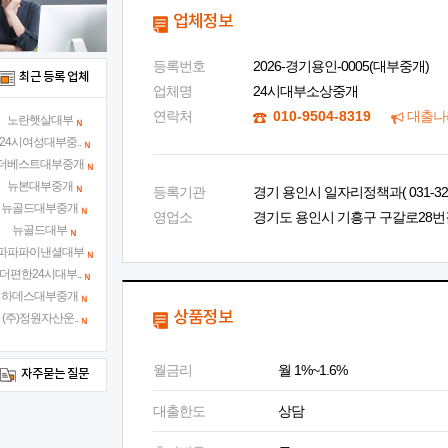
업체정보
등록번호
2026-경기용인-0005(대부중개)
최근 등록 업체
업체명
24시대부소상중개
연락처
010-9504-8319
대출나
노란햇살대부
24시여성대부중..
더베스트대부중개
뉴본대부중개
등록기관
경기 용인시 일자리정책과( 031-324-
뉴골드대부중개
영업소
경기도 용인시 기흥구 구갈로28번길 2
뉴골드대부
파파파이낸셜대부
더편한24시대부..
하데스대부중개
상품정보
(주)정원자산운..
월금리
월 1%~1.6%
자주묻는 질문
대출한도
상담