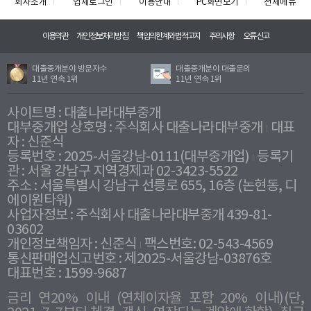
회사소개
업체로그인
이용안내
PC화면보기
전체메뉴
이용약관
개인정보처리방침
책임의한계와법적고지
주의사항
오류신고
대출중개분야 방문자수
대출중개분야 대출문의
11년 연속 1위
11년 연속 1위
사이트명 : 대출나라대부중개
대부중개업 상호명 : 주식회사 대출나라대부중개
대표
자 : 신준식
등록번호 : 2025-서울강남-0111(대부중개업)
등록기
관 : 서울 강남구 지역경제과 02-3423-5522
주소 : 서울특별시 강남구 선릉로 655, 16층 (논현동, 디
에이원타워)
사업자정보 : 주식회사 대출나라대부중개 439-81-
03602
개인정보책임자 : 신준식
팩스번호: 02-543-4569
통신판매업신고번호 : 제2025-서울강남-03876호
대표번호 : 1599-9687
금리 연20% 이내 (연체이자율 포함 20% 이내)(단,