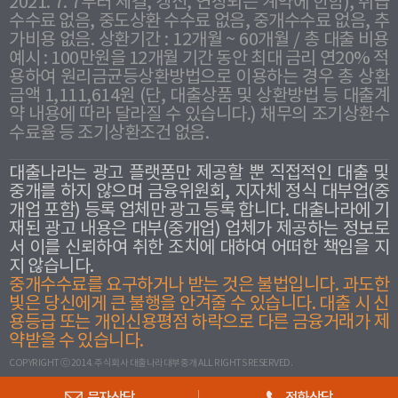
2021. 7. 7부터 체결, 갱신, 연장되는 계약에 한함), 취급
수수료 없음, 중도상환 수수료 없음, 중개수수료 없음, 추
가비용 없음. 상환기간 : 12개월 ~ 60개월 / 총 대출 비용
예시 : 100만원을 12개월 기간 동안 최대 금리 연20% 적
용하여 원리금균등상환방법으로 이용하는 경우 총 상환
금액 1,111,614원 (단, 대출상품 및 상환방법 등 대출계
약 내용에 따라 달라질 수 있습니다.) 채무의 조기상환수
수료율 등 조기상환조건 없음.
대출나라는 광고 플랫폼만 제공할 뿐 직접적인 대출 및
중개를 하지 않으며 금융위원회, 지자체 정식 대부업(중
개업 포함) 등록 업체만 광고 등록 합니다. 대출나라에 기
재된 광고 내용은 대부(중개업) 업체가 제공하는 정보로
서 이를 신뢰하여 취한 조치에 대하여 어떠한 책임을 지
지 않습니다.
중개수수료를 요구하거나 받는 것은 불법입니다. 과도한
빛은 당신에게 큰 불행을 안겨줄 수 있습니다. 대출 시 신
용등급 또는 개인신용평점 하락으로 다른 금융거래가 제
약받을 수 있습니다.
COPYRIGHT ⓒ 2014. 주식회사 대출나라대부중개 ALL RIGHTS RESERVED.
문자상담
전화상담