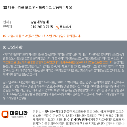
☎ 대출나라를 보고 연락드렸다고 말씀해주세요
업체명
강남대부중개
연락처
010-2613-7945
통화하기
대출나라를 보고 연락드렸다고 하시면 보다 상담이 쉬워집니다.
※ 유의사항
계약을 체결하기 전에 자세한 내용은 상품설명서와 약관을 읽어보시기 바랍니다. 관계 법령에 따라 금융상품에
관한 중요 사항을 설명받을 권리가 있습니다. 대 출 시 귀하의 신용등급 또는 개인신용평점이 하락할 수 있습니다.
과도한 빚은 당신 에게 큰 불행을 안겨줄 수 있습니다. 중개수수료를 요구하거나 받는 것은 불법입니다.
일정 기간
분할상환금 또는 분할상환원리금이 연체될 경우, 계약만료 기한 도래전 모든 원리금을 변제해야할 의무가 발생
할 수 있습니다. 대부중개업체는 금융회사의 업무위탁을 받아 대출모집 및 소개 등의 섭외 활동을 돕습니다. 단, 실
제 계약체결의 권한은 없습니다.
금리 연20% 이내 (연체이자율 포함 20% 이내) (단, 2021. 7. 7부터 체결, 갱신, 연장되는 계 약에 한함), 취급수수료
없음, 중도상환 수수료 없음, 중개수수료 없음, 추가비용 없음. 상환기간 : 12개월 ~ 60개월 / 총 대출 비용 예시 : 100
만원을 12개월 기간 동안 최대 금 리 연20% 적용하여 원리금균등상환방법으로 이용하는 경우 총 상환금액
1,111,614원 (단, 대출상품 및 상환방법 등 대출계약 내용에 따라 달라질 수 있습니다.) 채무의 조기 상환수수료율
등 조기상환조건 없음.
본 정보는
강남대부중개
에 등록한 자료를 바탕으로 대출나라가 편집 및 그 표현
방법을 수정하여 완성한 것 입니다. 대출나라 동의없이무단전재 또는 재배포,
재가공 할 수 없으며, 대출나라는
강남대부중개
에 게재한 자료에 대한 오류와 사
용자가 이를 신뢰하여 취한 조치에대해 책임을 지지않습니다.
[저작권 대출나