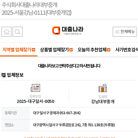
주식회사대출나라대부중개
2025-서울강남-0111(대부중개업)
전체메뉴
지역별 업체찾기
상품별 업체찾기
오늘의 추천업체
사기번호검
대출나라 보고 연락주셨다고 하시면 됩니다
업체정보
등록번호
업체명
2025-대구달서-0050
강남대부중개
등록기관
대구 달서구 경제과 053-667-2642
영업소
대구광역시 달서구 두류공원로 242, 7층 701-138호 (두류동)