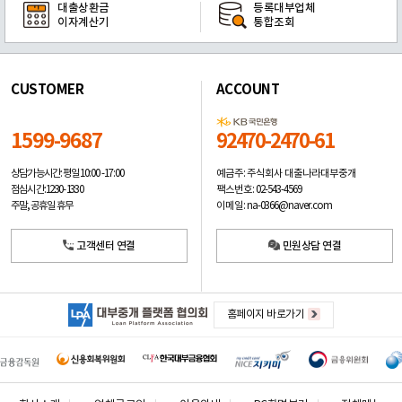
대출상환금
등록대부업체
이자계산기
통합조회
CUSTOMER
ACCOUNT
1599-9687
92470-2470-61
예금주: 주식회사 대출나라대부중개
상담가능시간: 평일
10:00 -17:00
팩스번호: 02-543-4569
점심시간: 12:30 - 13:30
이메일: na-0366@naver.com
주말, 공휴일 휴무
고객센터 연결
민원상담 연결
홈페이지 바로가기