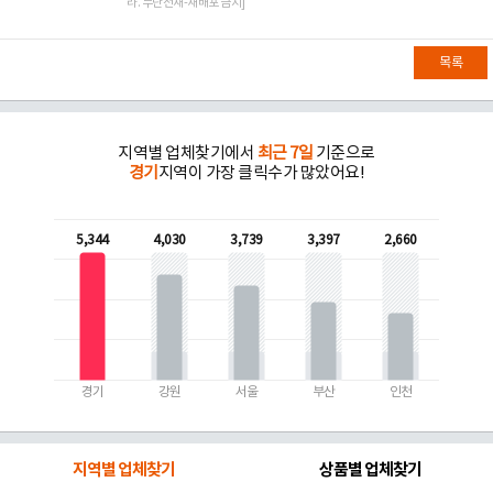
라. 무단전재-재배포 금지]
목록
지역별 업체찾기에서
최근 7일
기준으로
경기
지역이 가장 클릭수가 많았어요!
5,344
4,030
3,739
3,397
2,660
경기
강원
서울
부산
인천
지역별 업체찾기
상품별 업체찾기