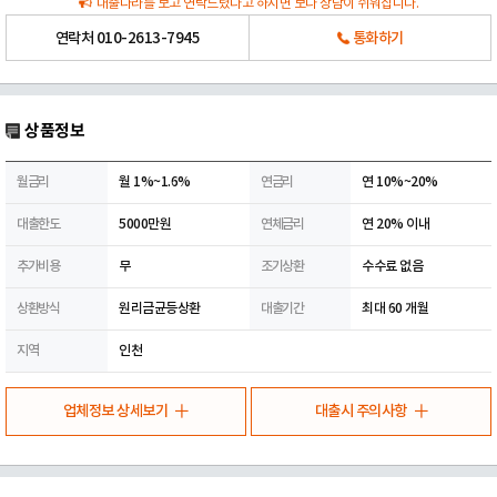
대출나라를 보고 연락드렸다고 하시면 보다 상담이 쉬워집니다.
연락처
010-2613-7945
통화하기
상품정보
월금리
월 1%~1.6%
연금리
연 10%~20%
대출한도
5000만원
연체금리
연 20% 이내
추가비용
무
조기상환
수수료 없음
상환방식
원리금균등상환
대출기간
최대 60 개월
지역
인천
업체정보 상세보기
대출시 주의사항