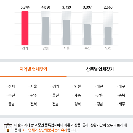
5,344
4,030
3,739
3,397
2,660
경기
강원
서울
부산
인천
지역별 업체찾기
상품별 업체찾기
전체
서울
경기
인천
대전
대구
부산
광주
울산
세종
강원
충북
충남
전북
전남
경북
경남
제주
대출나라에 광고 중인 등록업체마다 기준과 상품, 금리, 상환기간이 모두 다르기 때
문에
여러 업체와 상담해보시는게 유리
합니다.