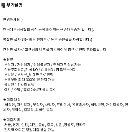
부가설명
안녕하세요 :)
한국대부금융협회 정식 등록 되어있는 큰손대부중개 입니다:).
복잡한 절차 없는 빠른 진행으로 높은 승인률을 자랑합니다.:)
간단한 절차로 고객님의 니즈를 파악하여 맞춤으로 진행 도와드립니다.
★요약
-무직자 / 저신용자 / 신용불량자 / 연체자도 상담가능
-신용조회 NO /기록 NO / 강요 NO / 카드요구 NO
-무방문 / 무서류_비대면으로 진행
-소액부터 최대 3000만원까지 가능
-상담원 1:1 맞춤 상담
-야간 / 주말 / 휴일 24시간 상담 OK
★대출 대상
- 직장인, 저신용자., 무직자, 사업자, 프리랜서, 유흥종사자, 직업군인, 개인회생자, 연
체자, 계약직, 일용직, 외국인 등등
★대출지역
-서울, 경기, 인천, 대전, 충남, 충북 ,강원 ,경상도, 전라도
-전지역 어디든 당일대출 상담 가능