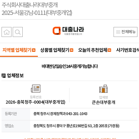
주식회사대출나라대부중개
2025-서울강남-0111(대부중개업)
전체메뉴
지역별 업체찾기
상품별 업체찾기
오늘의 추천업체
사기번호검
비대면 당일승인 24시 중개가능합니다
업체정보
등록번호
업체명
2026-충북청주-0004(대부중개업)
큰손대부중개
등록기관
충북 청주시 경제정책과 043-201-1043
영업소
충청북도 청주시 흥덕구 풍년로198번길 63, 2층 205호 (가경동)