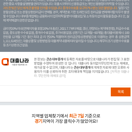
관한 중요 사항을 설명받을 권리가 있습니다. 대 출 시 귀하의 신용등급 또는 개인신용평점이 하락할 수 있습니다.
과도한 빚은 당신 에게 큰 불행을 안겨줄 수 있습니다. 중개수수료를 요구하거나 받는 것은 불법입니다.
일정 기간
분할상환금 또는 분할상환원리금이 연체될 경우, 계약만료 기한 도래전 모든 원리금을 변제해야할 의무가 발생
할 수 있습니다. 대부중개업체는 금융회사의 업무위탁을 받아 대출모집 및 소개 등의 섭외 활동을 돕습니다. 단, 실
제 계약체결의 권한은 없습니다.
금리 연20% 이내 (연체이자율 포함 20% 이내) (단, 2021. 7. 7부터 체결, 갱신, 연장되는 계 약에 한함), 취급수수료
없음, 중도상환 수수료 없음, 중개수수료 없음, 추가비용 없음. 상환기간 : 12개월 ~ 60개월 / 총 대출 비용 예시 : 100
만원을 12개월 기간 동안 최대 금 리 연20% 적용하여 원리금균등상환방법으로 이용하는 경우 총 상환금액
1,111,614원 (단, 대출상품 및 상환방법 등 대출계약 내용에 따라 달라질 수 있습니다.) 채무의 조기 상환수수료율
등 조기상환조건 없음.
본 정보는
큰손대부중개
에 등록한 자료를 바탕으로 대출나라가 편집 및 그 표현
방법을 수정하여 완성한 것 입니다. 대출나라 동의없이무단전재 또는 재배포,
재가공 할 수 없으며, 대출나라는
큰손대부중개
에 게재한 자료에 대한 오류와 사
용자가 이를 신뢰하여 취한 조치에대해 책임을 지지않습니다.
[저작권 대출나
라. 무단전재-재배포 금지]
목록
지역별 업체찾기에서
최근 7일
기준으로
경기
지역이 가장 클릭수가 많았어요!