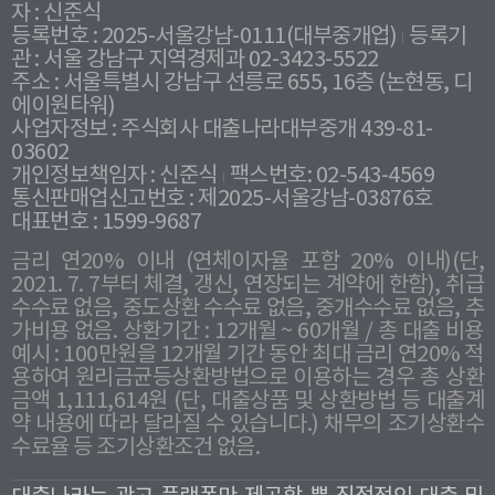
자 : 신준식
등록번호 : 2025-서울강남-0111(대부중개업)
등록기
관 : 서울 강남구 지역경제과 02-3423-5522
주소 : 서울특별시 강남구 선릉로 655, 16층 (논현동, 디
에이원타워)
사업자정보 : 주식회사 대출나라대부중개 439-81-
03602
개인정보책임자 : 신준식
팩스번호: 02-543-4569
통신판매업신고번호 : 제2025-서울강남-03876호
대표번호 : 1599-9687
금리 연20% 이내 (연체이자율 포함 20% 이내)(단,
2021. 7. 7부터 체결, 갱신, 연장되는 계약에 한함), 취급
수수료 없음, 중도상환 수수료 없음, 중개수수료 없음, 추
가비용 없음. 상환기간 : 12개월 ~ 60개월 / 총 대출 비용
예시 : 100만원을 12개월 기간 동안 최대 금리 연20% 적
용하여 원리금균등상환방법으로 이용하는 경우 총 상환
금액 1,111,614원 (단, 대출상품 및 상환방법 등 대출계
약 내용에 따라 달라질 수 있습니다.) 채무의 조기상환수
수료율 등 조기상환조건 없음.