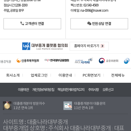
예금주: 주식회사 대출나라대부중개
상담가능시간: 평일
10:00 -17:00
팩스번호: 02-543-4569
점심시간: 12:30 - 13:30
이메일: na-0366@naver.com
주말, 공휴일 휴무
고객센터 연결
민원상담 연결
홈페이지 바로가기
회사소개
업체로그인
이용안내
PC화면보기
전체메뉴
이용약관
개인정보처리방침
책임의한계와법적고지
주의사항
오류신고
대출중개분야 방문자수
대출중개분야 대출문의
11년 연속 1위
11년 연속 1위
사이트명 : 대출나라대부중개
대부중개업 상호명 : 주식회사 대출나라대부중개
대표