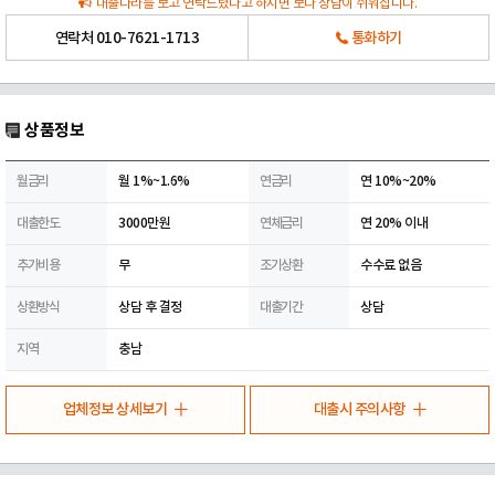
대출나라를 보고 연락드렸다고 하시면 보다 상담이 쉬워집니다.
연락처
010-7621-1713
통화하기
상품정보
월금리
월 1%~1.6%
연금리
연 10%~20%
대출한도
3000만원
연체금리
연 20% 이내
추가비용
무
조기상환
수수료 없음
상환방식
상담 후 결정
대출기간
상담
지역
충남
업체정보 상세보기
대출시 주의사항