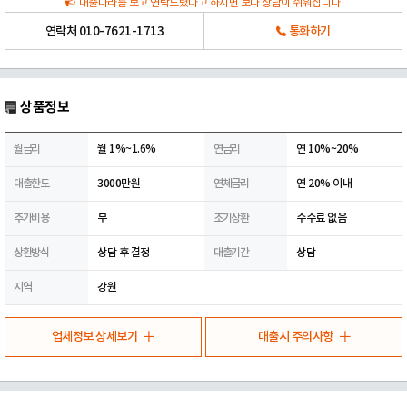
대출나라를 보고 연락드렸다고 하시면 보다 상담이 쉬워집니다.
연락처
010-7621-1713
통화하기
상품정보
월금리
월 1%~1.6%
연금리
연 10%~20%
대출한도
3000만원
연체금리
연 20% 이내
추가비용
무
조기상환
수수료 없음
상환방식
상담 후 결정
대출기간
상담
지역
강원
업체정보 상세보기
대출시 주의사항