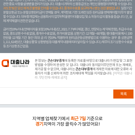
관한 중요 사항을 설명받을 권리가 있습니다. 대 출 시 귀하의 신용등급 또는 개인신용평점이 하락할 수 있습니다.
과도한 빚은 당신 에게 큰 불행을 안겨줄 수 있습니다. 중개수수료를 요구하거나 받는 것은 불법입니다.
일정 기간
분할상환금 또는 분할상환원리금이 연체될 경우, 계약만료 기한 도래전 모든 원리금을 변제해야할 의무가 발생
할 수 있습니다. 대부중개업체는 금융회사의 업무위탁을 받아 대출모집 및 소개 등의 섭외 활동을 돕습니다. 단, 실
제 계약체결의 권한은 없습니다.
금리 연20% 이내 (연체이자율 포함 20% 이내) (단, 2021. 7. 7부터 체결, 갱신, 연장되는 계 약에 한함), 취급수수료
없음, 중도상환 수수료 없음, 중개수수료 없음, 추가비용 없음. 상환기간 : 12개월 ~ 60개월 / 총 대출 비용 예시 : 100
만원을 12개월 기간 동안 최대 금 리 연20% 적용하여 원리금균등상환방법으로 이용하는 경우 총 상환금액
1,111,614원 (단, 대출상품 및 상환방법 등 대출계약 내용에 따라 달라질 수 있습니다.) 채무의 조기 상환수수료율
등 조기상환조건 없음.
본 정보는
큰손대부중개
에 등록한 자료를 바탕으로 대출나라가 편집 및 그 표현
방법을 수정하여 완성한 것 입니다. 대출나라 동의없이무단전재 또는 재배포,
재가공 할 수 없으며, 대출나라는
큰손대부중개
에 게재한 자료에 대한 오류와 사
용자가 이를 신뢰하여 취한 조치에대해 책임을 지지않습니다.
[저작권 대출나
라. 무단전재-재배포 금지]
목록
지역별 업체찾기에서
최근 7일
기준으로
경기
지역이 가장 클릭수가 많았어요!