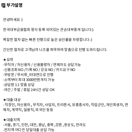
부가설명
안녕하세요 :)
한국대부금융협회 정식 등록 되어있는 큰손대부중개 입니다:).
복잡한 절차 없는 빠른 진행으로 높은 승인률을 자랑합니다.:)
간단한 절차로 고객님의 니즈를 파악하여 맞춤으로 진행 도와드립니다.
★요약
-무직자 / 저신용자 / 신용불량자 / 연체자도 상담가능
-신용조회 NO /기록 NO / 강요 NO / 카드요구 NO
-무방문 / 무서류_비대면으로 진행
-소액부터 최대 3000만원까지 가능
-상담원 1:1 맞춤 상담
-야간 / 주말 / 휴일 24시간 상담 OK
★대출 대상
- 직장인, 저신용자., 무직자, 사업자, 프리랜서, 유흥종사자, 직업군인, 개인회생자, 연
체자, 계약직, 일용직, 외국인 등등
★대출지역
-서울, 경기, 인천, 대전, 충남, 충북 ,강원 ,경상도, 전라도
-전지역 어디든 당일대출 상담 가능