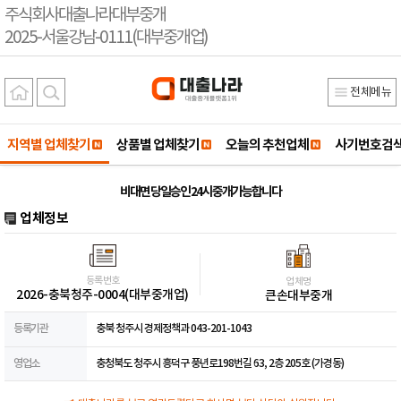
주식회사대출나라대부중개
2025-서울강남-0111(대부중개업)
전체메뉴
지역별 업체찾기
상품별 업체찾기
오늘의 추천업체
사기번호검
비대면 당일승인 24시 중개가능합니다
업체정보
등록번호
업체명
2026-충북청주-0004(대부중개업)
큰손대부중개
등록기관
충북 청주시 경제정책과 043-201-1043
영업소
충청북도 청주시 흥덕구 풍년로198번길 63, 2층 205호 (가경동)