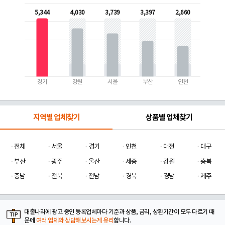
5,344
4,030
3,739
3,397
2,660
경기
강원
서울
부산
인천
지역별 업체찾기
상품별 업체찾기
전체
서울
경기
인천
대전
대구
부산
광주
울산
세종
강원
충북
충남
전북
전남
경북
경남
제주
대출나라에 광고 중인 등록업체마다 기준과 상품, 금리, 상환기간이 모두 다르기 때
문에
여러 업체와 상담해보시는게 유리
합니다.