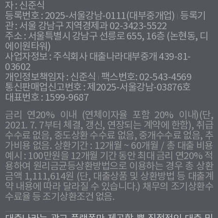
자 : 신준식
등록번호 : 2025-서울강남-0111(대부중개업)
등록기
관 : 서울 강남구 지역경제과 02-3423-5522
주소 : 서울특별시 강남구 선릉로 655, 16층 (논현동, 디
에이원타워)
사업자정보 : 주식회사 대출나라대부중개 439-81-
03602
개인정보책임자 : 신준식
팩스번호: 02-543-4569
통신판매업신고번호 : 제2025-서울강남-03876호
대표번호 : 1599-9687
금리 연20% 이내 (연체이자율 포함 20% 이내)(단,
2021. 7. 7부터 체결, 갱신, 연장되는 계약에 한함), 취급
수수료 없음, 중도상환 수수료 없음, 중개수수료 없음, 추
가비용 없음. 상환기간 : 12개월 ~ 60개월 / 총 대출 비용
예시 : 100만원을 12개월 기간 동안 최대 금리 연20% 적
용하여 원리금균등상환방법으로 이용하는 경우 총 상환
금액 1,111,614원 (단, 대출상품 및 상환방법 등 대출계
약 내용에 따라 달라질 수 있습니다.) 채무의 조기상환수
수료율 등 조기상환조건 없음.