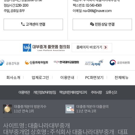
예금주: 주식회사 대출나라대부중개
상담가능시간: 평일
10:00 -17:00
팩스번호: 02-543-4569
점심시간: 12:30 - 13:30
이메일: na-0366@naver.com
주말, 공휴일 휴무
고객센터 연결
민원상담 연결
홈페이지 바로가기
회사소개
업체로그인
이용안내
PC화면보기
전체메뉴
이용약관
개인정보처리방침
책임의한계와법적고지
주의사항
오류신고
대출중개분야 방문자수
대출중개분야 대출문의
11년 연속 1위
11년 연속 1위
사이트명 : 대출나라대부중개
대부중개업 상호명 : 주식회사 대출나라대부중개
대표