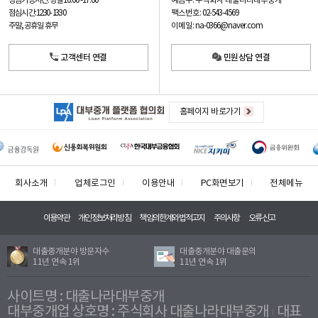
예금주: 주식회사 대출나라대부중개
상담가능시간: 평일
10:00 -17:00
팩스번호: 02-543-4569
점심시간: 12:30 - 13:30
이메일: na-0366@naver.com
주말, 공휴일 휴무
고객센터 연결
민원상담 연결
홈페이지 바로가기
회사소개
업체로그인
이용안내
PC화면보기
전체메뉴
이용약관
개인정보처리방침
책임의한계와법적고지
주의사항
오류신고
대출중개분야 방문자수
대출중개분야 대출문의
11년 연속 1위
11년 연속 1위
사이트명 : 대출나라대부중개
대부중개업 상호명 : 주식회사 대출나라대부중개
대표