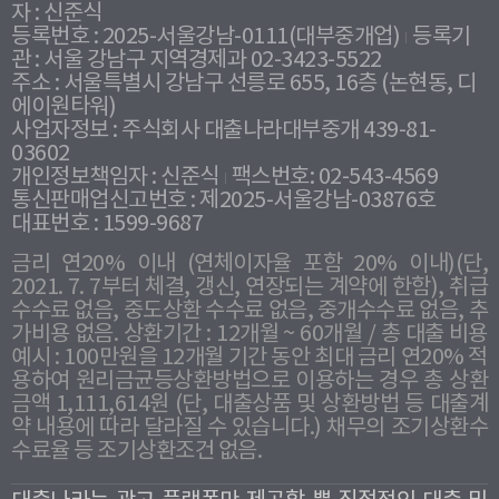
자 : 신준식
등록번호 : 2025-서울강남-0111(대부중개업)
등록기
관 : 서울 강남구 지역경제과 02-3423-5522
주소 : 서울특별시 강남구 선릉로 655, 16층 (논현동, 디
에이원타워)
사업자정보 : 주식회사 대출나라대부중개 439-81-
03602
개인정보책임자 : 신준식
팩스번호: 02-543-4569
통신판매업신고번호 : 제2025-서울강남-03876호
대표번호 : 1599-9687
금리 연20% 이내 (연체이자율 포함 20% 이내)(단,
2021. 7. 7부터 체결, 갱신, 연장되는 계약에 한함), 취급
수수료 없음, 중도상환 수수료 없음, 중개수수료 없음, 추
가비용 없음. 상환기간 : 12개월 ~ 60개월 / 총 대출 비용
예시 : 100만원을 12개월 기간 동안 최대 금리 연20% 적
용하여 원리금균등상환방법으로 이용하는 경우 총 상환
금액 1,111,614원 (단, 대출상품 및 상환방법 등 대출계
약 내용에 따라 달라질 수 있습니다.) 채무의 조기상환수
수료율 등 조기상환조건 없음.