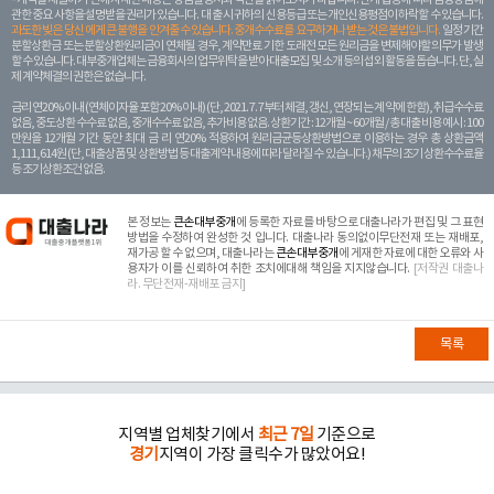
관한 중요 사항을 설명받을 권리가 있습니다. 대 출 시 귀하의 신용등급 또는 개인신용평점이 하락할 수 있습니다.
과도한 빚은 당신 에게 큰 불행을 안겨줄 수 있습니다. 중개수수료를 요구하거나 받는 것은 불법입니다.
일정 기간
분할상환금 또는 분할상환원리금이 연체될 경우, 계약만료 기한 도래전 모든 원리금을 변제해야할 의무가 발생
할 수 있습니다. 대부중개업체는 금융회사의 업무위탁을 받아 대출모집 및 소개 등의 섭외 활동을 돕습니다. 단, 실
제 계약체결의 권한은 없습니다.
금리 연20% 이내 (연체이자율 포함 20% 이내) (단, 2021. 7. 7부터 체결, 갱신, 연장되는 계 약에 한함), 취급수수료
없음, 중도상환 수수료 없음, 중개수수료 없음, 추가비용 없음. 상환기간 : 12개월 ~ 60개월 / 총 대출 비용 예시 : 100
만원을 12개월 기간 동안 최대 금 리 연20% 적용하여 원리금균등상환방법으로 이용하는 경우 총 상환금액
1,111,614원 (단, 대출상품 및 상환방법 등 대출계약 내용에 따라 달라질 수 있습니다.) 채무의 조기 상환수수료율
등 조기상환조건 없음.
본 정보는
큰손대부중개
에 등록한 자료를 바탕으로 대출나라가 편집 및 그 표현
방법을 수정하여 완성한 것 입니다. 대출나라 동의없이무단전재 또는 재배포,
재가공 할 수 없으며, 대출나라는
큰손대부중개
에 게재한 자료에 대한 오류와 사
용자가 이를 신뢰하여 취한 조치에대해 책임을 지지않습니다.
[저작권 대출나
라. 무단전재-재배포 금지]
목록
지역별 업체찾기에서
최근 7일
기준으로
경기
지역이 가장 클릭수가 많았어요!