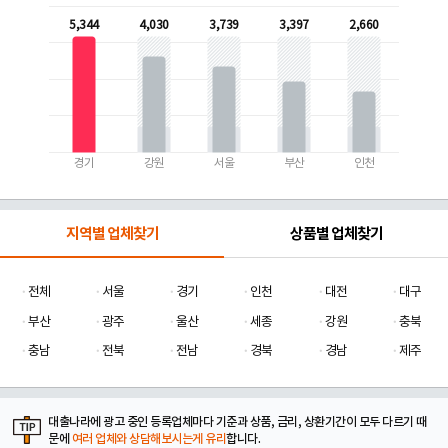
5,344
4,030
3,739
3,397
2,660
경기
강원
서울
부산
인천
지역별 업체찾기
상품별 업체찾기
전체
서울
경기
인천
대전
대구
부산
광주
울산
세종
강원
충북
충남
전북
전남
경북
경남
제주
대출나라에 광고 중인 등록업체마다 기준과 상품, 금리, 상환기간이 모두 다르기 때
문에
여러 업체와 상담해보시는게 유리
합니다.