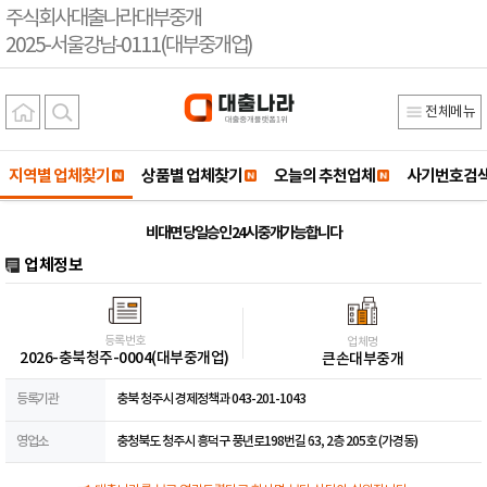
주식회사대출나라대부중개
2025-서울강남-0111(대부중개업)
전체메뉴
지역별 업체찾기
상품별 업체찾기
오늘의 추천업체
사기번호검
비대면 당일승인 24시 중개가능합니다
업체정보
등록번호
업체명
2026-충북청주-0004(대부중개업)
큰손대부중개
등록기관
충북 청주시 경제정책과 043-201-1043
영업소
충청북도 청주시 흥덕구 풍년로198번길 63, 2층 205호 (가경동)