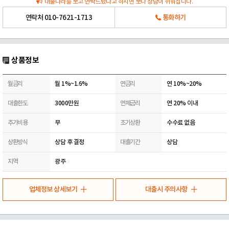
대출나라를 보고 연락드렸다고 하시면 보다 상담이 쉬워집니다.
연락처
010-7621-1713
통화하기
상품정보
월금리
월 1%~1.6%
연금리
연 10%~20%
대출한도
3000만원
연체금리
연 20% 이내
추가비용
무
조기상환
수수료 없음
상환방식
상담 후 결정
대출기간
상담
지역
광주
업체정보 상세보기
대출시 주의사항