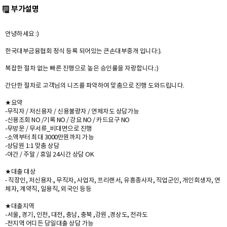
부가설명
안녕하세요 :)
한국대부금융협회 정식 등록 되어있는 큰손대부중개 입니다:).
복잡한 절차 없는 빠른 진행으로 높은 승인률을 자랑합니다.:)
간단한 절차로 고객님의 니즈를 파악하여 맞춤으로 진행 도와드립니다.
★요약
-무직자 / 저신용자 / 신용불량자 / 연체자도 상담가능
-신용조회 NO /기록 NO / 강요 NO / 카드요구 NO
-무방문 / 무서류_비대면으로 진행
-소액부터 최대 3000만원까지 가능
-상담원 1:1 맞춤 상담
-야간 / 주말 / 휴일 24시간 상담 OK
★대출 대상
- 직장인, 저신용자., 무직자, 사업자, 프리랜서, 유흥종사자, 직업군인, 개인회생자, 연
체자, 계약직, 일용직, 외국인 등등
★대출지역
-서울, 경기, 인천, 대전, 충남, 충북 ,강원 ,경상도, 전라도
-전지역 어디든 당일대출 상담 가능