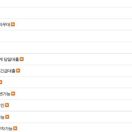
당일입금 수수료x 사업자우대
게 당일대출
시긴급대출
변가능
승인
가능
부차가능