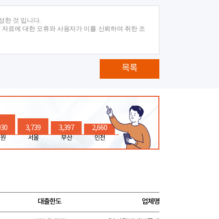
성한 것 입니다.
 자료에 대한 오류와 사용자가 이를 신뢰하여 취한 조
목록
030
3,739
3,397
2,660
원
서울
부산
인천
대출한도
업체명