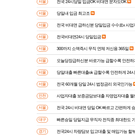
전국 24시당일 입금OK 비대면 문자도OK
서울
당일내 입금 최고조
서울
전국 비대면 급하신분 
서울
전국비대면24시 당일입금
서울
300까지 소액즉시 무직 연체 저신용 365일
서울
오늘당장급하신분 바로가능 급할수록 안전하
서울
당일대출 빠른대출ok 급할수록 안전하게 24
서울
전국 60개월 당일 24시 법정금리 외국인가능
서울
사업자대출 보증금담보대출 자영업자대출 월
인천
전국 24시 비대면 당일 OK 빠르고 간편하게 
서울
빠른승일 당일지급 무직자 전직종 최대한도 
대구
전국24시 차량담보 입고대출 및 매입가능 할
경기