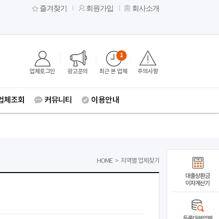
즐겨찾기
회원가입
회사소개
1
업체로그인
광고문의
최근 본 업체
주의사항
업체조회
커뮤니티
이용안내
HOME
>
지역별 업체찾기
대출상환금
이자계산기
등록대부업체