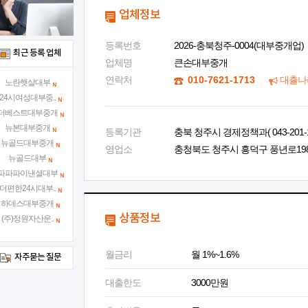
업체정보
등록번호
2026-충북청주-0004(대부중개업)
최근 등록 업체
업체명
큰손대부중개
연락처
010-7621-1713
대출나
노란햇살대부
24시여성대부중..
더베스트대부중개
뉴본대부중개
등록기관
충북 청주시 경제정책과( 043-201-1
뉴골드대부중개
영업소
충청북도 청주시 흥덕구 풍년로198번길
뉴골드대부
파파파이낸셜대부
더편한24시대부..
하데스대부중개
상품정보
(주)정원자산운..
월금리
월 1%~1.6%
자주묻는 질문
대출한도
3000만원