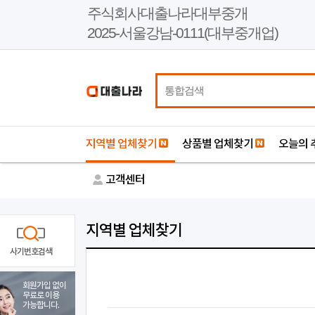
본
주식회사대출나라대부중개
문
2025-서울강남-0111(대부중개업)
바
로
가
기
지역별 업체찾기
상품별 업체찾기
오늘의 
고객센터
지역별 업체찾기
사기번호검색
회원가입 없이
무료로 이용
가능합니다.