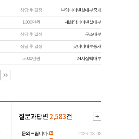
상담 후 결정
부영파이낸셜대부중개
1,000만원
새희망파이낸셜대부
상담 후 결정
구조대부
상담 후 결정
굿머니대부중개
5,000만원
24시삼백대부
질문과답변
2,583
건
문의드립니다.
7
2026. 08. 08