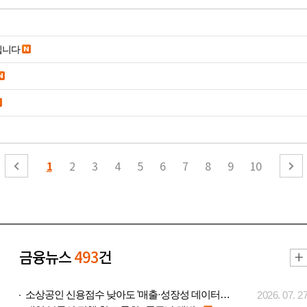
립니다
1
2
3
4
5
6
7
8
9
10
금융뉴스
493
건
소상공인 신용점수 낮아도 '매출·성장성 데이터..
2026. 07. 2