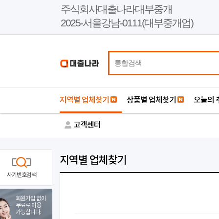
본
주식회사대출나라대부중개
문
2025-서울강남-0111(대부중개업)
바
로
가
기
지역별 업체찾기
상품별 업체찾기
오늘의 
고객센터
지역별 업체찾기
사기번호검색
회원가입 없이
무료로 이용
가능합니다.