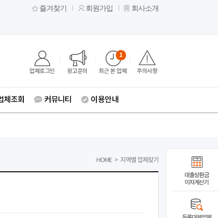
즐겨찾기
회원가입
회사소개
1
업체로그인
광고문의
최근 본 업체
주의사항
업체조회
커뮤니티
이용안내
HOME
>
지역별 업체찾기
대출상환금
이자계산기
등록대부업체