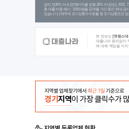
금리 연20% 이내 (연체이자율 포함 20% 이내) (단, 2021
총 대출 비용 예시 : 100만원을 12개월 기간 동안 최대 
있습니 다.) 채무의 조기상환수수료율 등 조기상환조건 없
본 정보는
[앳원스대
대출나라 동의없이 무
에 대해 책임을 지
지역별 업체찾기에서
최근 7일
기준으로
경기
지역
이 가장 클릭수가 
지역별 등록업체 현황