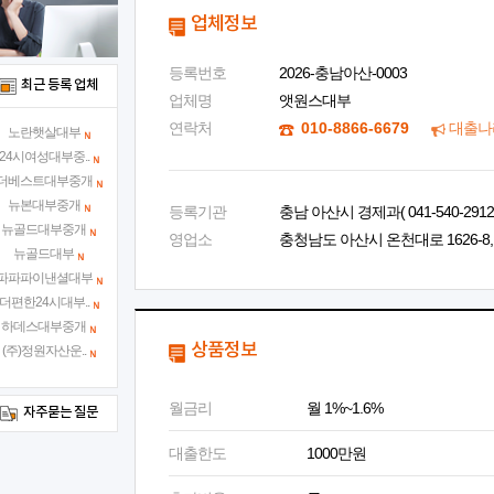
업체정보
등록번호
2026-충남아산-0003
최근 등록 업체
업체명
앳원스대부
연락처
010-8866-6679
대출나
노란햇살대부
24시여성대부중..
더베스트대부중개
뉴본대부중개
등록기관
충남 아산시 경제과( 041-540-2912 
뉴골드대부중개
영업소
충청남도 아산시 온천대로 1626-8, 
뉴골드대부
파파파이낸셜대부
더편한24시대부..
하데스대부중개
상품정보
(주)정원자산운..
월금리
월 1%~1.6%
자주묻는 질문
대출한도
1000만원