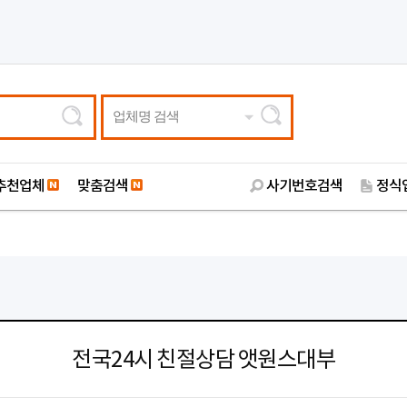
업체명 검색
추천업체
맞춤검색
사기번호검색
정식
전국24시 친절상담 앳원스대부