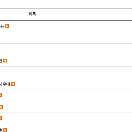
제목
가능
면
당일입금 수수료x 사업자우대
K