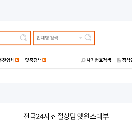
업체명 검색
추천업체
맞춤검색
사기번호검색
정식
전국24시 친절상담 앳원스대부