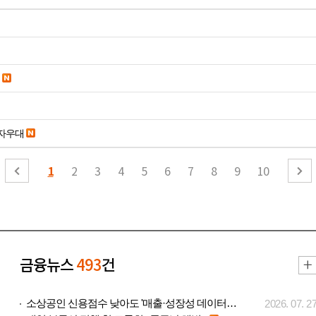
당일입금 수수료x 사업자우대
1
2
3
4
5
6
7
8
9
10
금융뉴스
493
건
소상공인 신용점수 낮아도 '매출·성장성 데이터..
2026. 07. 2