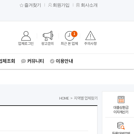
즐겨찾기
회원가입
회사소개
1
업체로그인
광고문의
최근 본 업체
주의사항
업체조회
커뮤니티
이용안내
HOME
>
지역별 업체찾기
대출상환금
이자계산기
등록대부업체