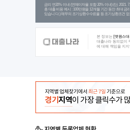
금리 연20% 이내 (연체이자율 포함 20% 이내) (단, 2021
총 대출 비용 예시 : 100만원을 12개월 기간 동안 최대 
있습니 다.) 채무의 조기상환수수료율 등 조기상환조건 없
본 정보는
[앳원스대
대출나라 동의없이 무
에 대해 책임을 지
지역별 업체찾기에서
최근 7일
기준으로
경기
지역
이 가장 클릭수가 
지역별 등록업체 현황