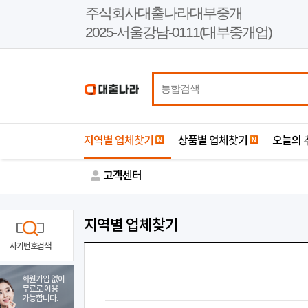
본
주식회사대출나라대부중개
문
2025-서울강남-0111(대부중개업)
바
로
가
기
지역별 업체찾기
상품별 업체찾기
오늘의 
고객센터
지역별 업체찾기
사기번호검색
회원가입 없이
무료로 이용
가능합니다.