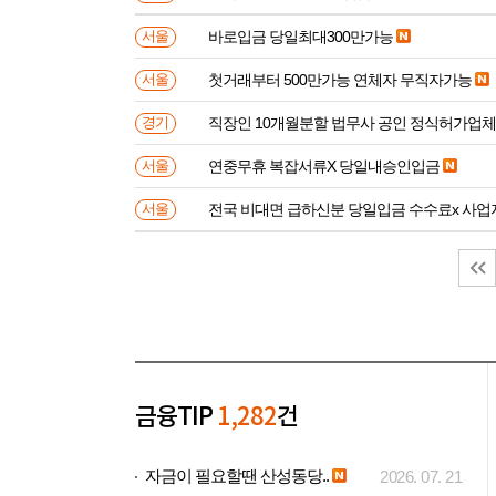
바로입금 당일최대300만가능
서울
첫거래부터 500만가능 연체자 무직자가능
서울
직장인 10개월분할 법무사 공인 정식허가업체
경기
연중무휴 복잡서류X 당일내승인입금
서울
전국 비대면 급하신분 
서울
금융TIP
1,282
건
자금이 필요할땐 산성동당..
2026. 07. 21