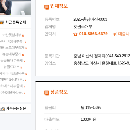
업체정보
등록번호
2026-충남아산-0003
최근 등록 업체
업체명
앳원스대부
연락처
010-8866-6679
대출나
노란햇살대부
24시여성대부중..
더베스트대부중개
뉴본대부중개
등록기관
충남 아산시 경제과( 041-540-2912 
뉴골드대부중개
영업소
충청남도 아산시 온천대로 1626-8, 
뉴골드대부
파파파이낸셜대부
더편한24시대부..
하데스대부중개
상품정보
(주)정원자산운..
월금리
월 1%~1.6%
자주묻는 질문
대출한도
1000만원