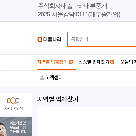
본
주식회사대출나라대부중개
문
2025-서울강남-0111(대부중개업)
바
로
가
기
지역별 업체찾기
상품별 업체찾기
오늘의 
고객센터
지역별 업체찾기
사기번호검색
회원가입 없이
무료로 이용
가능합니다.