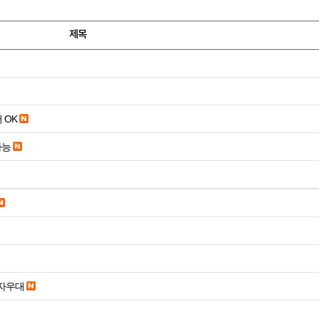
제목
 OK
가능
당일입금 수수료x 사업자우대