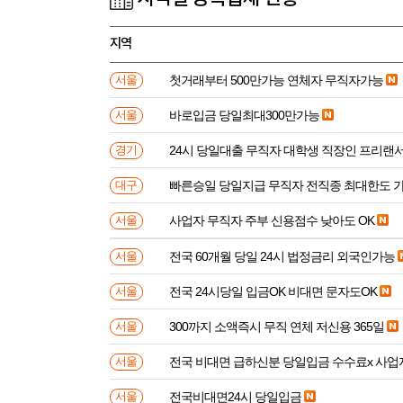
지역
첫거래부터 500만가능 연체자 무직자가능
서울
바로입금 당일최대300만가능
서울
24시 당일대출 무직자 대학생 직장인 프리랜서
경기
빠른승일 당일지급 무직자 전직종 최대한도 
대구
사업자 무직자 주부 신용점수 낮아도 OK
서울
전국 60개월 당일 24시 법정금리 외국인가능
서울
전국 24시당일 입금OK 비대면 문자도OK
서울
300까지 소액즉시 무직 연체 저신용 365일
서울
전국 비대면 급하신분 
서울
전국비대면24시 당일입금
서울