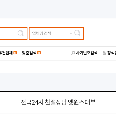
업체명 검색
추천업체
맞춤검색
사기번호검색
정식
전국24시 친절상담 앳원스대부