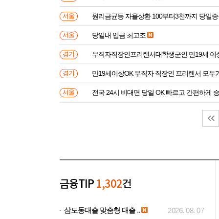
원리금균등 자율상환 100부터3천까지 당일
서울
당일내 입금 최고조
서울
무직자직장인프리랜서대학생군인 만
경기
만19세이상OK 무직자 직장인 프리랜서 모두
경기
전국 24시 비대면 당일 OK 빠르고 간편하게 
서울
금융TIP
1,302
건
삼도동대출 맞춤형 대출 ..
2026. 08. 07