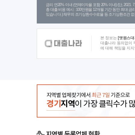
금리 연20% 이내 (연체이자율 포함 20% 이내) (단, 2021
총 대출 비용 예시 : 100만원을 12개월 기간 동안 최대 
있습니 다.) 채무의 조기상환수수료율 등 조기상환조건 없
본 정보는
[앳원스대
대출나라 동의없이 무
에 대해 책임을 지
지역별 업체찾기에서
최근 7일
기준으로
경기
지역
이 가장 클릭수가 
지역별 등록업체 현황