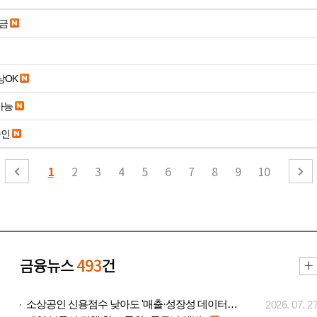
송금
19세 이상OK
가능
승인
1
2
3
4
5
6
7
8
9
10
금융뉴스
493
건
소상공인 신용점수 낮아도 '매출·성장성 데이터..
2026. 07. 2