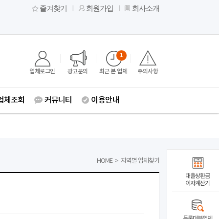
즐겨찾기
회원가입
회사소개
1
업체로그인
광고문의
최근 본 업체
주의사항
업체조회
커뮤니티
이용안내
HOME
>
지역별 업체찾기
대출상환금
이자계산기
등록대부업체