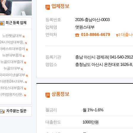
업체정보
등록번호
2026-충남아산-0003
최근 등록 업체
업체명
앳원스대부
연락처
010-8866-6679
대출나
노란햇살대부
24시여성대부중..
더베스트대부중개
뉴본대부중개
등록기관
충남 아산시 경제과( 041-540-2912 
뉴골드대부중개
영업소
충청남도 아산시 온천대로 1626-8, 
뉴골드대부
파파파이낸셜대부
더편한24시대부..
하데스대부중개
상품정보
(주)정원자산운..
월금리
월 1%~1.6%
자주묻는 질문
대출한도
1000만원