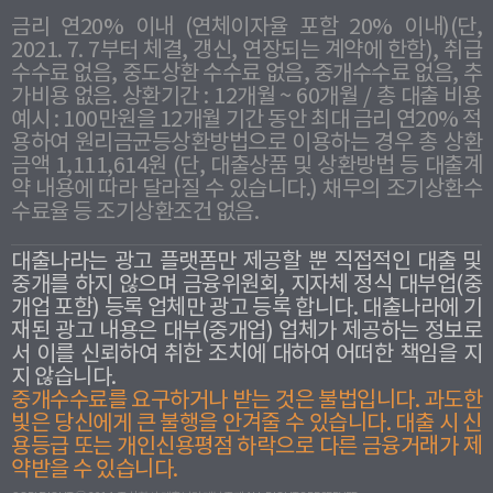
금리 연20% 이내 (연체이자율 포함 20% 이내)(단,
2021. 7. 7부터 체결, 갱신, 연장되는 계약에 한함), 취급
수수료 없음, 중도상환 수수료 없음, 중개수수료 없음, 추
가비용 없음. 상환기간 : 12개월 ~ 60개월 / 총 대출 비용
예시 : 100만원을 12개월 기간 동안 최대 금리 연20% 적
용하여 원리금균등상환방법으로 이용하는 경우 총 상환
금액 1,111,614원 (단, 대출상품 및 상환방법 등 대출계
약 내용에 따라 달라질 수 있습니다.) 채무의 조기상환수
수료율 등 조기상환조건 없음.
대출나라는 광고 플랫폼만 제공할 뿐 직접적인 대출 및
중개를 하지 않으며 금융위원회, 지자체 정식 대부업(중
개업 포함) 등록 업체만 광고 등록 합니다. 대출나라에 기
재된 광고 내용은 대부(중개업) 업체가 제공하는 정보로
서 이를 신뢰하여 취한 조치에 대하여 어떠한 책임을 지
지 않습니다.
중개수수료를 요구하거나 받는 것은 불법입니다. 과도한
빛은 당신에게 큰 불행을 안겨줄 수 있습니다. 대출 시 신
용등급 또는 개인신용평점 하락으로 다른 금융거래가 제
약받을 수 있습니다.