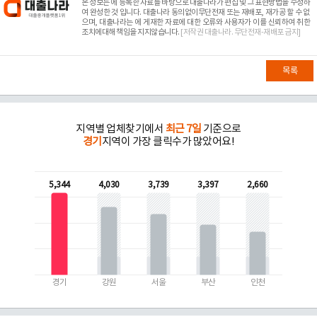
본 정보는
에 등록한 자료를 바탕으로 대출나라가 편집 및 그 표현방법을 수정하
여 완성한 것 입니다. 대출나라 동의없이무단전재 또는 재배포, 재가공 할 수 없
으며, 대출나라는
에 게재한 자료에 대한 오류와 사용자가 이를 신뢰하여 취한
조치에대해 책임을 지지않습니다.
[저작권 대출나라. 무단전재-재배포 금지]
목록
지역별 업체찾기에서
최근 7일
기준으로
경기
지역이 가장 클릭수가 많았어요!
5,344
4,030
3,739
3,397
2,660
경기
강원
서울
부산
인천