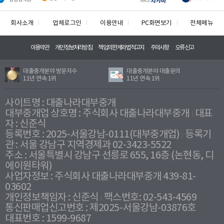
회사소개
업체로그인
이용안내
PC화면보기
전체메뉴
이용약관
개인정보처리방침
책임의한계와법적고지
주의사항
오류신고
대출중개분야 방문자수
대출중개분야 대출문의
11년 연속 1위
11년 연속 1위
사이트명 : 대출나라대부중개
대부중개업 상호명 : 주식회사 대출나라대부중개
대표
자 : 신준식
등록번호 : 2025-서울강남-0111(대부중개업)
등록기
관 : 서울 강남구 지역경제과 02-3423-5522
주소 : 서울특별시 강남구 선릉로 655, 16층 (논현동, 디
에이원타워)
사업자정보 : 주식회사 대출나라대부중개 439-81-
03602
개인정보책임자 : 신준식
팩스번호: 02-543-4569
통신판매업신고번호 : 제2025-서울강남-03876호
대표번호 : 1599-9687