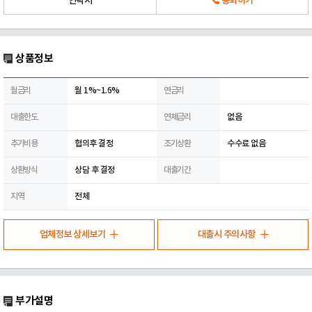
연락처
통화하기
상품정보
월금리
월 1%~1.6%
연금리
대출한도
연체금리
없음
추가비용
협의후 결정
조기상환
수수료 없음
상환방식
상담 후 결정
대출기간
지역
전체
업체정보 상세보기
대출시 주의사항
부가설명