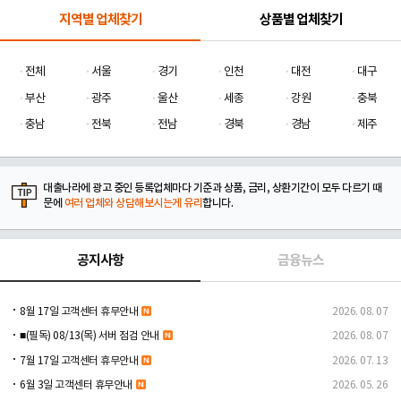
지역별 업체찾기
상품별 업체찾기
전체
서울
경기
인천
대전
대구
부산
광주
울산
세종
강원
충북
충남
전북
전남
경북
경남
제주
대출나라에 광고 중인 등록업체마다 기준과 상품, 금리, 상환기간이 모두 다르기 때
문에
여러 업체와 상담해보시는게 유리
합니다.
공지사항
금융뉴스
8월 17일 고객센터 휴무안내
2026. 08. 07
■(필독) 08/13(목) 서버 점검 안내
2026. 08. 07
7월 17일 고객센터 휴무안내
2026. 07. 13
6월 3일 고객센터 휴무안내
2026. 05. 26