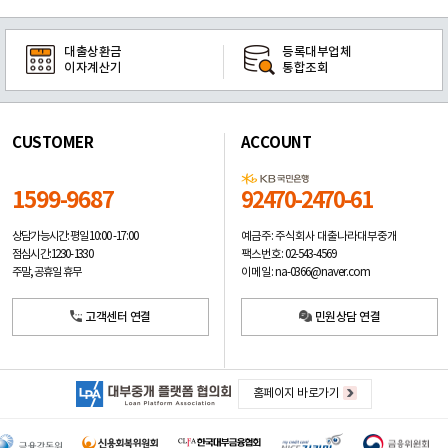
대출상환금
등록대부업체
이자계산기
통합조회
CUSTOMER
ACCOUNT
1599-9687
92470-2470-61
예금주: 주식회사 대출나라대부중개
상담가능시간: 평일
10:00 -17:00
팩스번호: 02-543-4569
점심시간: 12:30 - 13:30
이메일: na-0366@naver.com
주말, 공휴일 휴무
고객센터 연결
민원상담 연결
홈페이지 바로가기