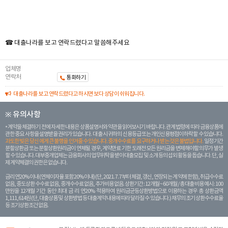
☎ 대출나라를 보고 연락드렸다고 말씀해주세요
업체명
연락처
통화하기
대출나라를 보고 연락드렸다고 하시면 보다 상담이 쉬워집니다.
※ 유의사항
계약을 체결하기 전에 자세한 내용은 상품설명서와 약관을 읽어보시기 바랍니다. 관계 법령에 따라 금융상품에
관한 중요 사항을 설명받을 권리가 있습니다. 대 출 시 귀하의 신용등급 또는 개인신용평점이 하락할 수 있습니다.
과도한 빚은 당신 에게 큰 불행을 안겨줄 수 있습니다. 중개수수료를 요구하거나 받는 것은 불법입니다.
일정 기간
분할상환금 또는 분할상환원리금이 연체될 경우, 계약만료 기한 도래전 모든 원리금을 변제해야할 의무가 발생
할 수 있습니다. 대부중개업체는 금융회사의 업무위탁을 받아 대출모집 및 소개 등의 섭외 활동을 돕습니다. 단, 실
제 계약체결의 권한은 없습니다.
금리 연20% 이내 (연체이자율 포함 20% 이내) (단, 2021. 7. 7부터 체결, 갱신, 연장되는 계 약에 한함), 취급수수료
없음, 중도상환 수수료 없음, 중개수수료 없음, 추가비용 없음. 상환기간 : 12개월 ~ 60개월 / 총 대출 비용 예시 : 100
만원을 12개월 기간 동안 최대 금 리 연20% 적용하여 원리금균등상환방법으로 이용하는 경우 총 상환금액
1,111,614원 (단, 대출상품 및 상환방법 등 대출계약 내용에 따라 달라질 수 있습니다.) 채무의 조기 상환수수료율
등 조기상환조건 없음.